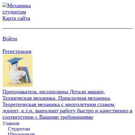
Карта сайта
Войти
Регистрация
Преподаватель дисциплины Детали машин,
Техническая механика, Прикладная механика,
Теоретическая механика с многолетним стажем,
доцент, к.т.н. выполнит работу быстро и качественно в
соответствии с Вашими требованиями
Главная
Студентам
Школьникам