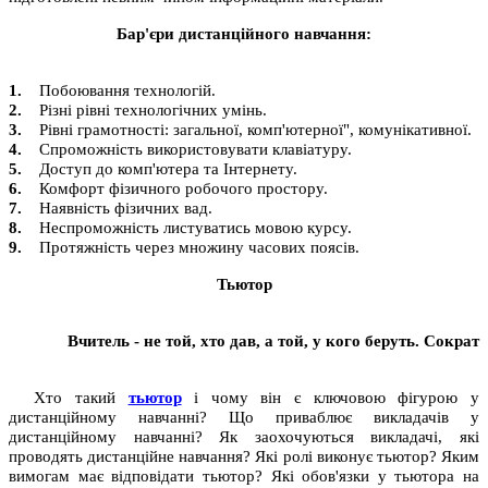
Бар'єри дистанційного навчання:
1.
Побоювання технологій.
2.
Різні рівні технологічних умінь.
3.
Рівні грамотності: загальної, комп'ютерної", комунікативної.
4.
Спроможність використовувати клавіатуру.
5.
Доступ до комп'ютера та Інтернету.
6.
Комфорт фізичного робочого простору.
7.
Наявність фізичних вад.
8.
Неспроможність листуватись мовою курсу.
9.
Протяжність через множину часових поясів.
Тьютор
Вчитель - не той, хто дав, а той, у кого беруть. Сократ
Хто такий
тьютор
і чому він є ключовою фігурою у
дистанційному навчанні? Що приваблює викладачів у
дистанційному навчанні? Як заохочуються викладачі, які
проводять дистанційне навчання? Які ролі виконує тьютор? Яким
вимогам має відповідати тьютор? Які обов'язки у тьютора на