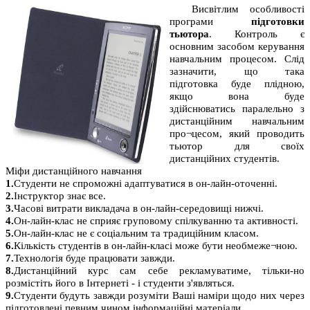
Висвітлим особливості
програми
підготовки
тьютора
. Контроль є
основним засобом керування
навчальним процесом. Слід
зазначити, що така
підготовка буде плідною,
якщо вона буде
здійснюватись паралельно з
дистанційним навчальним
про¬цесом, який проводить
тьютор для своїх
дистанційних студентів.
Міфи дистанційного навчання
1.
Студенти не спроможні адаптуватися в он-лайн-оточенні.
2.
Інструктор знає все.
3.
Часові витрати викладача в он-лайн-середовищі нижчі.
4.
Он-лайн-клас не сприяє груповому спілкуванню та активності.
5.
Он-лайн-клас не є соціальним та традиційним класом.
6.
Кількість студентів в он-лайн-класі може бути необмеже¬ною.
7.
Технологія буде працювати завжди.
8.
Дистанційний курс сам себе рекламуватиме, тільки-но
розмістіть його в Інтернеті - і студенти з'являться.
9.
Студенти будуть завжди розуміти Ваші наміри щодо них через
підготовлені певним чином інформаційні матеріали.