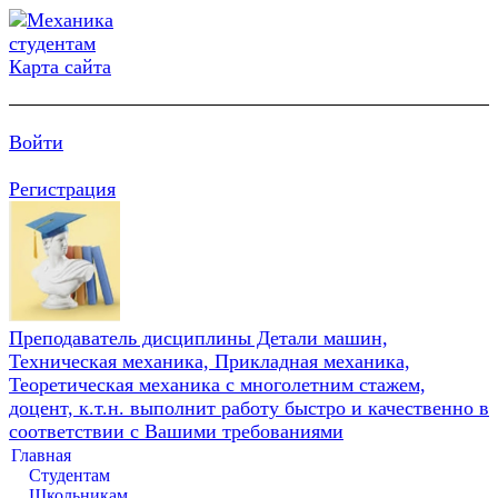
Карта сайта
Войти
Регистрация
Преподаватель дисциплины Детали машин,
Техническая механика, Прикладная механика,
Теоретическая механика с многолетним стажем,
доцент, к.т.н. выполнит работу быстро и качественно в
соответствии с Вашими требованиями
Главная
Студентам
Школьникам