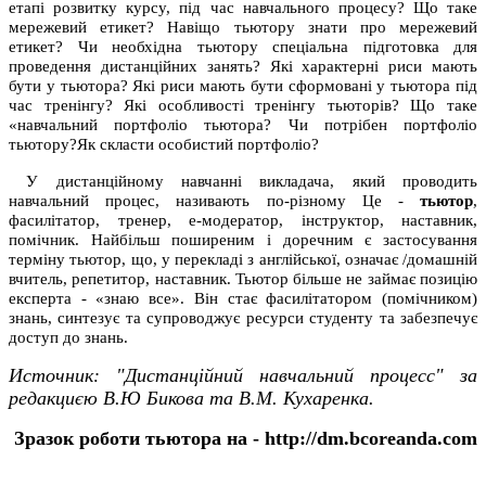
етапі розвитку курсу, під час навчального процесу? Що таке
мережевий етикет? Навіщо тьютору знати про мережевий
етикет? Чи необхідна тьютору спеціальна підготовка для
проведення дистанційних занять? Які характерні риси мають
бути у тьютора? Які риси мають бути сформовані у тьютора під
час тренінгу? Які особливості тренінгу тьюторів? Що таке
«навчальний портфоліо тьютора? Чи потрібен портфоліо
тьютору?Як скласти особистий портфоліо?
У дистанційному навчанні викладача, який проводить
навчальний процес, називають по-різному Це -
тьютор
,
фасилітатор, тренер, е-модератор, інструктор, наставник,
помічник. Найбільш поширеним і доречним є застосування
терміну тьютор, що, у перекладі з англійської, означає /домашній
вчитель, репетитор, наставник. Тьютор більше не займає позицію
експерта - «знаю все». Він стає фасилітатором (помічником)
знань, синтезує та супроводжує ресурси студенту та забезпечує
доступ до знань.
Источник: "Дистанційний навчальний процесс"
за
редакциєю В.Ю Бикова та В.М. Кухаренка.
Зразок роботи тьютора на - http://dm.bcoreanda.com