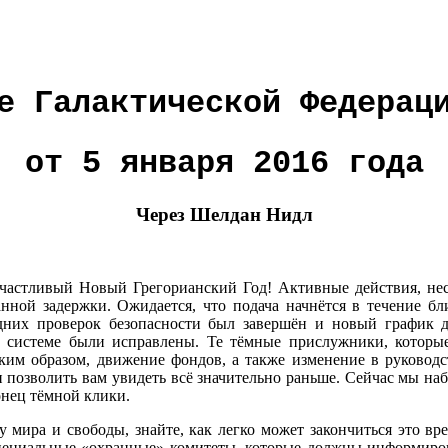
е Галактической Федерац
от 5 января 2016 года
Через Шелдан Нидл
частливый Новый Грегорианский Год! Активные действия, нес
анной задержки. Ожидается, что подача начнётся в течение б
едних проверок безопасности был завершён и новый график 
й системе были исправлены. Те тёмные прислужники, которы
аким образом, движение фондов, а также изменение в руковод
 позволить вам увидеть всё значительно раньше. Сейчас мы наб
онец тёмной клики.
 мира и свободы, знайте, как легко может закончиться это вр
пециальные «охранные» комитеты, которые должны информироват