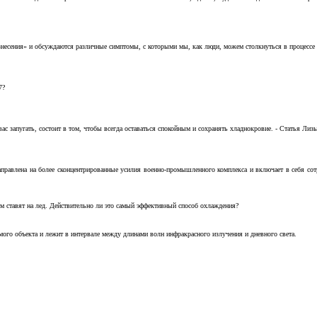
несения» и обсуждаются различные симптомы, с которыми мы, как люди, можем столкнуться в процессе н
7?
с запугать, состоит в том, чтобы всегда оставаться спокойным и сохранять хладнокровие. - Статья Лизы 
аправлена на более сконцентрированные усилия военно-промышленного комплекса и включает в себя с
м ставят на лед. Действительно ли это самый эффективный способ охлаждения?
ого объекта и лежит в интервале между длинами волн инфракрасного излучения и дневного света.