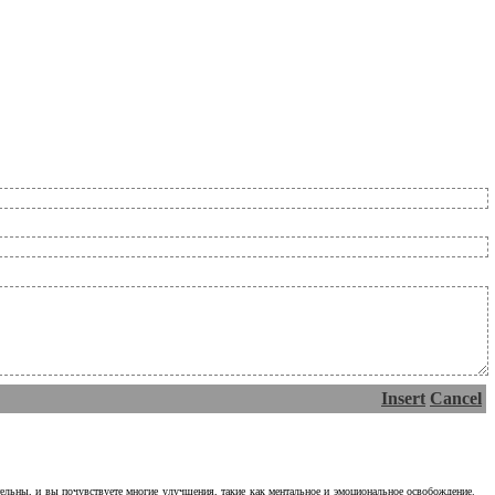
Insert
Cancel
тельны, и вы почувствуете многие улучшения, такие как ментальное и эмоциональное освобождение.