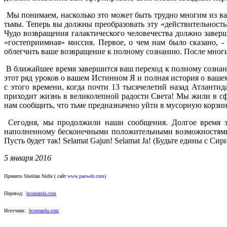
Мы понимаем, насколько это может быть трудно многим из вас
тьмы. Теперь вы должны преобразовать эту «действительность
Чудо возвращения галактического человечества должно завер
«гостеприимная» миссия. Первое, о чем нам было сказано, -
облегчить ваше возвращение к полному сознанию. После многи
В ближайшее время завершится ваш переход к полному сознан
этот ряд уроков о вашем Истинном Я и полная история о ваше
с этого времени, когда почти 13 тысячелетий назад Атлантид
приходит жизнь в великолепной радости Света! Мы жили в сфе
нам сообщить, что тьме предназначено уйти в мусорную корзи
Сегодня, мы продолжили наши сообщения. Долгое время зад
наполненному бесконечными положительными возможностями и
Пусть будет так! Selamat Gajun! Selamat Ja! (Будьте едины с Сир
5 января 2016
Принято Sheldan Nidle ( сайт
www.paoweb.com
)
Перевод:
bcoreanda.com
Источник:
bcoreanda.com