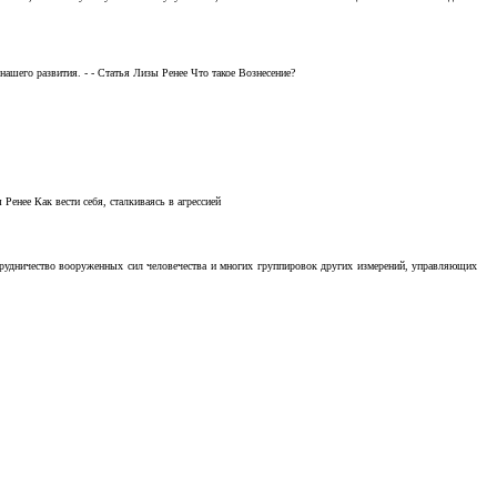
ашего развития. - - Статья Лизы Ренее Что такое Вознесение?
Ренее Как вести себя, сталкиваясь в агрессией
отрудничество вооруженных сил человечества и многих группировок других измерений, управляющих