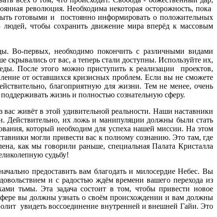
оянная революция. Необходима некоторая осторожность, пока
, быть готовыми и постоянно информировать о положительных
ю людей, чтобы сохранить движение мира вперёд к массовым
ды. Во-первых, необходимо покончить с различными видами
 скрывались от вас, а теперь стали доступны. Используйте их,
еды. После этого можно приступить к реализации проектов,
ение от оставшихся кризисных проблем. Если вы не сможете
ействительно, благоприятную для жизни. Тем не менее, очень
ы поддерживать жизнь и полностью сознательную сферу.
з вас живёт в этой удивительной реальности. Наши наставники
ки. Действительно, их ложь и манипуляции должны были стать
зования, который необходим для успеха нашей миссии. На этом
авники могли привести вас к полному сознанию. Это там, где
ена, как мы говорили раньше, специальная Палата Кристалла
еликолепную судьбу!
ачально предоставить вам благодать и милосердие Небес. Вы
довольствием и с радостью ждём времени вашего перехода из
ками тьмы. Эта задача состоит в том, чтобы привести новое
й сфере вы должны узнать о своём происхождении и вам должны
зволит увидеть воссоединение внутренней и внешней Гайи. Это