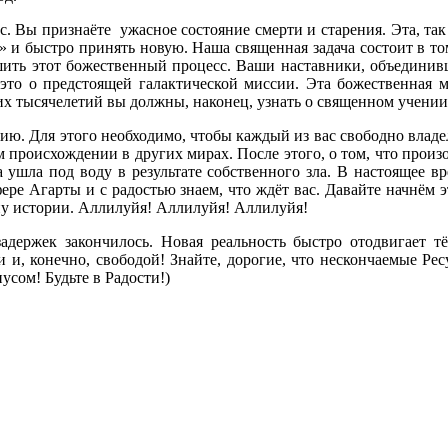
. Вы признаёте ужасное состояние смерти и старения. Эта, так 
» и быстро принять новую. Наша священная задача состоит в том
шить этот божественный процесс. Ваши наставники, объединивш
 это о предстоящей галактической миссии. Эта божественная 
х тысячелетий вы должны, наконец, узнать о священном учении,
ию. Для этого необходимо, чтобы каждый из вас свободно владе
м происхождении в других мирах. После этого, о том, что прои
а ушла под воду в результате собственного зла. В настоящее 
ре Агарты и с радостью знаем, что ждёт вас. Давайте начнём 
ну истории. Аллилуйя! Аллилуйя! Аллилуйя!
ержек закончилось. Новая реальность быстро отодвигает тё
, конечно, свободой! Знайте, дорогие, что нескончаемые Ресу
иусом! Будьте в Радости!)