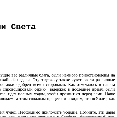
ии Света
ущие вас различные блага, были немного приостановлены на
лижайшей недели. Эту задержку также чувствовали различные
доставки одобрен всеми сторонами. Как отмечалось в нашем
е спровоцировали серию задержек в последнее время, были
стве, идёт полным ходом, чтобы проявиться перед вами. Наше
людаем за этим сложным процессом и видим, что всё идет, как
емя чудес. Необходимо приложить усердие. Помните, эти дары
ь всех о том, что происходит. Свобода - божественный дар,