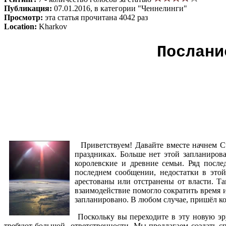
Публикация:
07.01.2016, в категории "Ченнелинги"
Просмотр:
эта статья прочитана 4042 раз
Location:
Kharkov
Послани
Приветствуем! Давайте вместе начнем С
праздниках. Больше нет этой запланиров
королевские и древние семьи. Ряд посл
последнем сообщении, недостатки в это
арестованы или отстранены от власти. Т
взаимодействие помогло сократить время и
запланировано. В любом случае, пришёл к
Поскольку вы переходите в эту новую эру
требуют большой ответственности. Мы предлагаем создать с