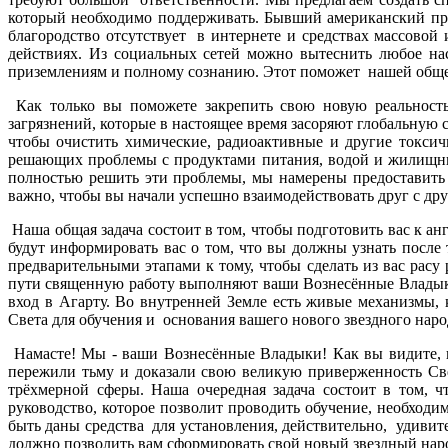
который необходимо поддерживать. Бывший американский пре
благородство отсутствует в интернете и средствах массово
действиях. Из социальных сетей можно вытеснить любое на
приземлениям и полному сознанию. Этот поможет нашей общ
Как только вы поможете закрепить свою новую реальность
загрязнений, которые в настоящее время засоряют глобальную 
чтобы очистить химические, радиоактивные и другие токси
решающих проблемы с продуктами питания, водой и жилищны
полностью решить эти проблемы, мы намерены предоставить в
важно, чтобы вы начали успешно взаимодействовать друг с др
Наша общая задача состоит в том, чтобы подготовить вас к а
будут информировать вас о том, что вы должны узнать после
предварительными этапами к тому, чтобы сделать из вас расу
пути священную работу выполняют ваши Вознесённые Владыки.
вход в Агарту. Во внутренней Земле есть живые механизмы,
Света для обучения и основания вашего нового звездного нар
Намасте! Мы - ваши Вознесённые Владыки! Как вы видите, н
пережили тьму и доказали свою великую приверженность Све
трёхмерной сферы. Наша очередная задача состоит в том, ч
руководство, которое позволит проводить обучение, необходи
быть даны средства для установления, действительно, удивит
должно позволить вам сформировать свой новый звездный нар