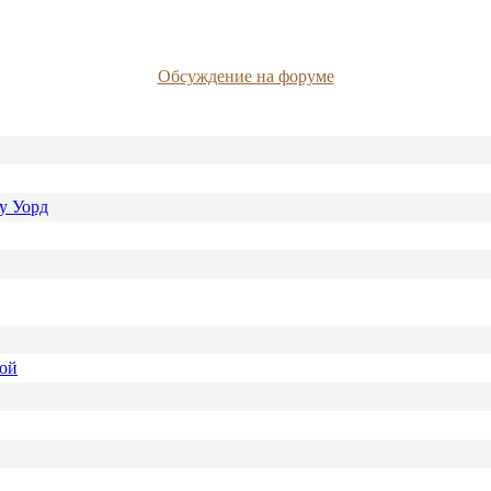
Обсуждение на форуме
у Уорд
ной