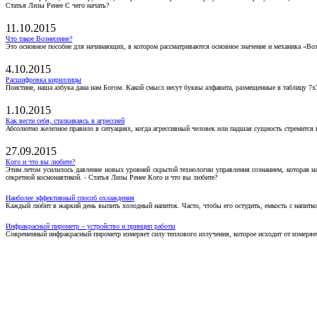
Статья Лизы Ренее С чего начать?
11.10.2015
Что такое Вознесение?
Это основное пособие для начинающих, в котором рассматриваются основное значение и механика «Воз
4.10.2015
Расшифровка кириллицы
Поистине, наша азбука дана нам Богом. Какой смысл несут буквы алфавита, размещенные в таблицу 7х
1.10.2015
Как вести себя, сталкиваясь в агрессией
Абсолютно железное правило в ситуациях, когда агрессивный человек или падшая сущность стремится ва
27.09.2015
Кого и что вы любите?
Этим летом усилилось давление новых уровней скрытой технологии управления сознанием, которая н
секретной космонавтикой. - Статья Лизы Ренее Кого и что вы любите?
Наиболее эффективный способ охлаждения
Каждый любит в жаркий день выпить холодный напиток. Часто, чтобы его остудить, емкость с напитко
Инфракрасный пирометр – устройство и принцип работы
Современный инфракрасный пирометр измеряет силу теплового излучения, которое исходит от измеряем