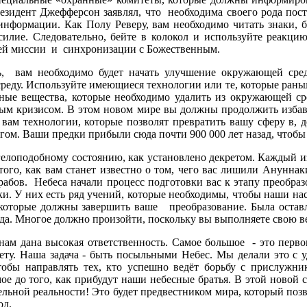
зидент Джефферсон заявлял, что необходима своего рода пост
й информации. Как Полу Реверу, вам необходимо читать знаки
силие. Следовательно, бейте в колокол и используйте реакци
ей миссии и синхронизации с Божественным.
, вам необходимо будет начать улучшение окружающей сре
среду. Используйте имеющиеся технологии или те, которые раньше
чные вещества, которые необходимо удалить из окружающей ср
м кризисом. В этом новом мире вы должны продолжить избавл
ам технологии, которые позволят превратить вашу сферу в, д
угом. Ваши предки прибыли сюда почти 900 000 лет назад, чтоб
нгелоподобному состоянию, как установлено декретом. Каждый и
 того, как вам станет известно о том, чего вас лишили Анунна
 рабов. Небеса начали процесс подготовки вас к этапу преобра
 У них есть ряд учений, которые необходимы, чтобы наши наст
 которые должны завершить ваше преобразование. Была оставл
ода. Многое должно произойти, поскольку вы выполняете свою в
ам дана высокая ответственность. Самое большое - это первон
ту. Наша задача - быть посыльными Небес. Мы делали это с у
тобы направлять тех, кто успешно ведёт борьбу с прислужни
мое до того, как прибудут наши небесные братья. В этой ново
ельной реальности! Это будет предвестником мира, который по
од.