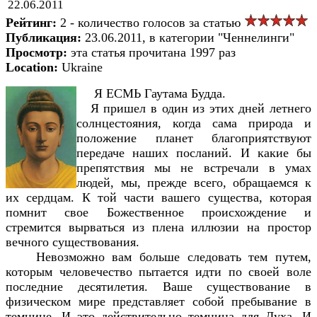
22.06.2011
Рейтинг:
2 - количество голосов за статью
Публикация:
23.06.2011, в категории "Ченнелинги"
Просмотр:
эта статья прочитана 1997 раз
Location:
Ukraine
Я ЕСМЬ Гаутама Будда.
Я пришел в один из этих дней летнего
солнцестояния, когда сама природа и
положение планет благоприятствуют
передаче наших посланий. И какие бы
препятствия мы не встречали в умах
людей, мы, прежде всего, обращаемся к
их сердцам. К той части вашего существа, которая
помнит свое Божественное происхождение и
стремится вырваться из плена иллюзии на простор
вечного существования.
Невозможно вам больше следовать тем путем,
которым человечество пытается идти по своей воле
последние десятилетия. Ваше существование в
физическом мире представляет собой пребывание в
темнице. И это действительно темница для Духа. И