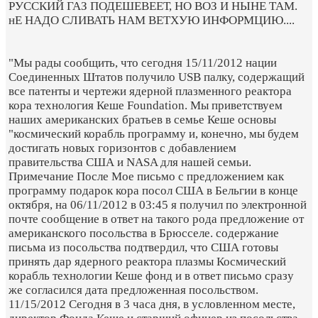
РУССКИЙ ГАЗ ПОДЕШЕВЕЕТ, НО ВОЗ И НЫНЕ ТАМ.
нЕ НАДО СЛИВАТЬ НАМ ВЕТХУЮ ИНФОРМЦИЮ....
"Мы рады сообщить, что сегодня 15/11/2012 нации
Соединенных Штатов получило USB палку, содержащий
все патенты и чертежи ядерной плазменного реактора
кора технология Кеше Foundation. Мы приветствуем
наших американских братьев в семье Кеше основы
"космический корабль программу и, конечно, мы будем
достигать новых горизонтов с добавлением
правительства США и NASA для нашей семьи.
Примечание После Мое письмо с предложением как
программу подарок кора посол США в Бельгии в конце
октября, на 06/11/2012 в 03:45 я получил по электронной
почте сообщение в ответ на такого рода предложение от
американского посольства в Брюсселе. содержание
письма из посольства подтвердил, что США готовы
принять дар ядерного реактора плазмы Космический
корабль технологии Кеше фонд и в ответ письмо сразу
же согласился дата предложенная посольством.
11/15/2012 Сегодня в 3 часа дня, в условленном месте,