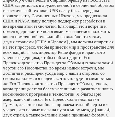
директор Фонда Кеше и старший офицер из посольства
США встретились в дружественной и сердечной образом
и космической техники, USB палку была передана
правительству Соединенных Штатов., мы предложили
США и NASA нашу полную поддержку разработки и
внедрения этой технологии. Благодаря этой встречи и
обмен ядерными технологиями, мы надеемся положить
конец постоянной очевидной враждебности между
двумя странами [США и Ираном]., мы должны опираться
на этот прогресс, чтобы принести мир в пространстве для
всех наций., я, как директор Кеше фонда и иранского
ученого-ядерщика, чтобы поблагодарить Его
Превосходительство Президента Обамы для заказа такой
чертой его Посольство. во время нашей встречи, мы
достигли и расширен ухода мир с нашей стороны, со
своим народом, и я надеюсь, что это будет взаимностью
же Его Превосходительство Президент Обама, теперь,
когда границы стали бессмысленными с развитием новых
космических программ и технологий. Я благодарю
американский посол, Его Превосходительство г-н
Гутман, для этого наиболее привлекательной черты и я
уверен, что первые шаги на пути к миру между [нашей]
двух стран, а также желание Ирана принимал форму. С