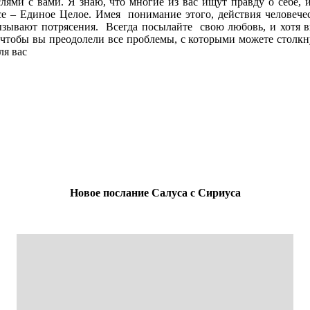
ями с вами. Я знаю, что многие из вас ищут правду о себе, 
все – Единое Целое. Имея понимание этого, действия человече
ызывают потрясения. Всегда посылайте свою любовь, и хотя вы
чтобы вы преодолели все проблемы, с которыми можете столкнут
ля вас
Новое послание Салуса с Сириуса