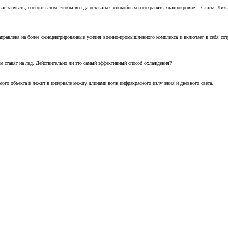
с запугать, состоит в том, чтобы всегда оставаться спокойным и сохранять хладнокровие. - Статья Лизы 
аправлена на более сконцентрированные усилия военно-промышленного комплекса и включает в себя с
м ставят на лед. Действительно ли это самый эффективный способ охлаждения?
ого объекта и лежит в интервале между длинами волн инфракрасного излучения и дневного света.