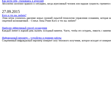
Как вести себя, сталкиваясь в агрессией
Абсолютно железное правило в ситуациях, когда агрессивный человек или падшая сущность стремится ва
27.09.2015
Кого и что вы любите?
Этим летом усилилось давление новых уровней скрытой технологии управления сознанием, которая н
секретной космонавтикой. - Статья Лизы Ренее Кого и что вы любите?
Наиболее эффективный способ охлаждения
Каждый любит в жаркий день выпить холодный напиток. Часто, чтобы его остудить, емкость с напитко
Инфракрасный пирометр – устройство и принцип работы
Современный инфракрасный пирометр измеряет силу теплового излучения, которое исходит от измеряем