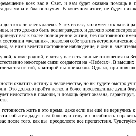
емещение всех вас в Свет, и вам будет оказана помощь в п
ся для мира и благополучия. В конечном итоге, не будет ника
и до этого не очень далеко. У тех из вас, кто имеет открытый ра
ивы, и это должно быть вознаграждено, и должно компенсирова
риведут вас к более полноценной жизни, без постоянного вмеш
м состоянии «желания», позволяя себе тратить астрономические 
льно, за ними ведётся постоянное наблюдение, и они в значител
шой, кроме родной, и хотя у вас есть личные отношения на Зем
ественно некоторые связи создаются на «Небесах». В высших с
 отличается от той, к которой вы привыкли. Однако, при повы
ости охватить истину о человечестве, но вы будете быстро учит
ровни. Это должно пройти легко, и более просвещенные души бу
дет недостатка в помощи, и помощь будет оказана, гарантируя, 
ств.
у готовность жить в это время, даже если вы ещё не вернулись
 эти события дадут вам большую силу и способность справить
ас после того, как вы преодолеете все препятствия. Чувствуйт