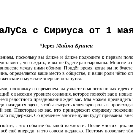
аЛуСа с Сириуса от 1 ма
Через
Майка Куинси
нием, поскольку вы ближе и ближе подходите к первым полож
тавлять, чего ждать, и вы не будете разочарованы. Многие из
вновесие между ними обоими. Придёт время, когда вы не будете 
на, определяется ваше место в обществе, и ваши роли чётко о
о женские и мужские энергии останутся.
, поскольку со временем вы узнаете о многих новых идеях и с
ий с высоким уровнем сознания, которое понесёт вас в новые 
время радостного празднования ждёт вас. Мы можем предвидеть
ди находятся здесь, чтобы сыграть ключевую роль в происход
 век. Некоторые из вас, кто принадлежит старшему поколению
атало поддержки. Со временем многие души будут призваны внес
изойти, - это событие большой важности. После многих цикло
 всё ещё впереди, и это совсем недалеко. Поэтому позвольте тё