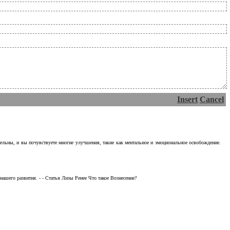
Insert
Cancel
тельны, и вы почувствуете многие улучшения, такие как ментальное и эмоциональное освобождение.
ашего развития. - - Статья Лизы Ренее Что такое Вознесение?