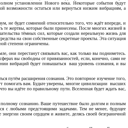
олном установлении Нового века. Некоторые события будут
кой возможности остаться или вернуться низким вибрациям, а
зум, не будет сомнений относительно того, что ждёт впереди, и
ть те жертвы, которые были принесены. После многих жизней в
ательства тёмных сил, которые создали нереальную жизнь для
средства на свои собственные секретные проекты. Эта ситуация
ьной степени ограничены.
ле, они перестанут связывать вас, как только вы подниметесь.
ферах вы свободны от привязанностей, если, конечно, сами не
шении вибраций будет повышаться ваш уровень сознания, и вы
ься путём расширения сознания. Это повторное изучение того,
дут помогать вам. Будьте уверены, многие цивилизации высших
что вы идёте по правильному пути. Вселенная будет ждать вас,
 к полному сознанию. Ваше путешествие было долгим и полным
ся с любыми предстоящими задачами. Тем не менее, будущее
е энергии своим сердцем и живите, делясь своей безграничной