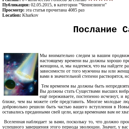
Публикация:
02.05.2015, в категории "Ченнелинги"
Просмотр:
эта статья прочитана 4085 раз
Location:
Kharkov
Послание С
Мы внимательно следим за вашим продвиже
настоящему времени вы должны хорошо предс
женщина, и, мы надеемся, что вы найдете ра
зависимости от того мужчина вы или женщи
вами в значительной степени растворятся, н
Тем временем вы должны быть непредвзятыми
Вы должны стать Существами высших вибрац
ещё переживаете, постепенно исчезнут, и 
ближе, чем вы можете себе представить. Многие молодые лю
добровольно решили быть частью вашего вступления в Новый
оставались преданными свей цели, когда временами вам не хв
Вселенная наблюдает за вами, поскольку то, что должно про
успешного завершения этого периода эволюции. Значит, у вас