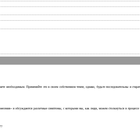
аете необходимым. Применяйте это в своем собственном темпе, однако, будьте последовательны и стара
несения» и обсуждаются различные симптомы, с которыми мы, как люди, можем столкнуться в процессе н
7?