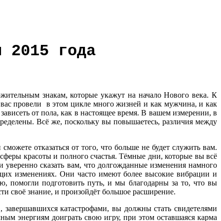
я
2015 года
ительным знакам, которые укажут на начало Нового века. К
 вас провели в этом цикле много жизней и как мужчина, и как
зависеть от пола, как в настоящее время. В вашем измерении, в
пределены. Всё же, поскольку вы повышаетесь, различия между
можете отказаться от того, что больше не будет служить вам.
сферы красоты и полного счастья. Тёмные дни, которые вы всё
 и уверенно сказать вам, что долгожданные изменения намного
ящих изменениях. Они часто имеют более высокие вибрации и
, помогли подготовить путь, и мы благодарны за то, что вы
ти своё знание, и произойдёт большое расширение.
в, завершавшихся катастрофами, вы должны стать свидетелями
мным энергиям доиграть свою игру, при этом оставшаяся карма