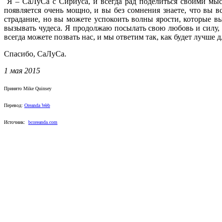
Я – СаЛуСа с Сириуса, и всегда рад поделиться своими мысл
появляется очень мощно, и вы без сомнения знаете, что вы 
страдание, но вы можете успокоить волны ярости, которые в
вызывать чудеса. Я продолжаю посылать свою любовь и силу, 
всегда можете позвать нас, и мы ответим так, как будет лучше д
Спасибо, СаЛуСа.
1 мая 2015
Принято Mike Quinsey
Перевод:
Oreanda Web
Источник:
bcoreanda.com