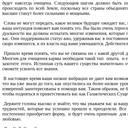
будет навсегда очищена. Следующим шагом должно быть пер
происходить по всей Земле, поскольку все страны объединят
высшие станут более сильными и мощными.
Слова не могут передать, какое великое будущее ожидает вас, 
ваша интуиция поможет вам понять это. Вы были очень терпел
дуальности вы должны испытать многие изменения, которые п
вас. Они поддерживали статус-кво, удерживая вас в постоянно
скоро изменится, и их власть над вами уменьшится. Действите
Пришло время понять, что вы не связаны ни с какой другой ду
Многим для очищения кармы необходим такой тип опыта, и ест
захотите этого. Истинная суть вашего существа значительно
сможете усвоить все знания.
В настоящее время ваши низкие вибрации не дают вам возможн
что вы уже знали до того, как опустились на более низкие у
измерений заинтересованы в помощи вам. Таким образом, не бу
чтобы подняться и приветствовать вас как Галактических Суще
Держите головы высоко и знайте, что мы уважаем вас за ваш
трудностей, которые вы успешно прошли и преодолели. Все
постепенно приобретает форму, и будет очень приятным для в
любовью.