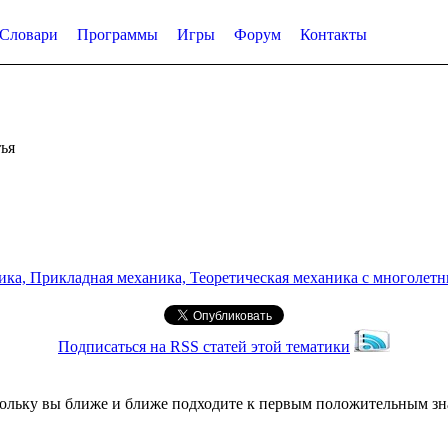
Словари
Программы
Игры
Форум
Контакты
ья
а, Прикладная механика, Теоретическая механика с многолетним
Подписаться на RSS статей этой тематики
льку вы ближе и ближе подходите к первым положительным знак