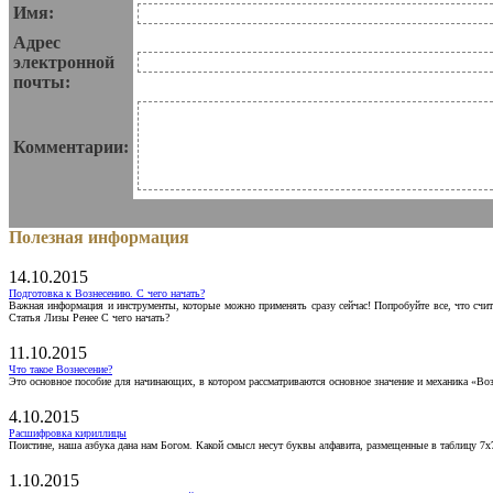
Имя:
Адрес
электронной
почты:
Комментарии:
Полезная информация
14.10.2015
Подготовка к Вознесению. С чего начать?
Важная информация и инструменты, которые можно применять сразу сейчас! Попробуйте все, что счит
Статья Лизы Ренее С чего начать?
11.10.2015
Что такое Вознесение?
Это основное пособие для начинающих, в котором рассматриваются основное значение и механика «Воз
4.10.2015
Расшифровка кириллицы
Поистине, наша азбука дана нам Богом. Какой смысл несут буквы алфавита, размещенные в таблицу 7х
1.10.2015