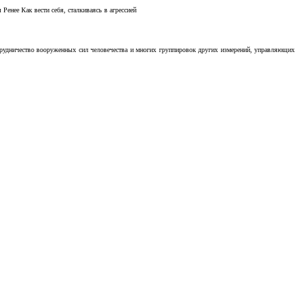
Ренее Как вести себя, сталкиваясь в агрессией
отрудничество вооруженных сил человечества и многих группировок других измерений, управляющих