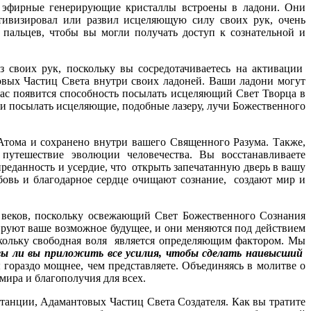
у эфирные генерирующие кристаллы встроены в ладони. Они
ктивизировал или развил исцеляющую силу своих рук, очень
 пальцев, чтобы вы могли получать доступ к сознательной и
 своих рук, поскольку вы сосредотачиваетесь на активации
вых Частиц Света внутри своих ладоней. Ваши ладони могут
вас появится способность посылать исцеляющий Свет Творца в
и посылать исцеляющие, подобные лазеру, лучи Божественного
Атома и сохранено внутри вашего Священного Разума. Также,
 путешествие эволюции человечества. Вы восстанавливаете
преданность и усердие, что открыть запечатанную дверь в вашу
бовь и благодарное сердце очищают сознание, создают мир и
 веков, поскольку освежающий Свет Божественного Сознания
ируют ваше возможное будущее, и они меняются под действием
скольку свободная воля является определяющим фактором. Мы
овы ли вы приложить все усилия, чтобы сделать наивысший
гораздо мощнее, чем представляете. Объединяясь в молитве о
мира и благополучия для всех.
танции, Адамантовых Частиц Света Создателя. Как вы тратите