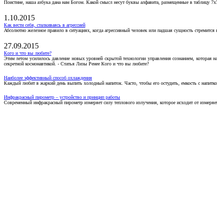
Поистине, наша азбука дана нам Богом. Какой смысл несут буквы алфавита, размещенные в таблицу 7х
1.10.2015
Как вести себя, сталкиваясь в агрессией
Абсолютно железное правило в ситуациях, когда агрессивный человек или падшая сущность стремится ва
27.09.2015
Кого и что вы любите?
Этим летом усилилось давление новых уровней скрытой технологии управления сознанием, которая н
секретной космонавтикой. - Статья Лизы Ренее Кого и что вы любите?
Наиболее эффективный способ охлаждения
Каждый любит в жаркий день выпить холодный напиток. Часто, чтобы его остудить, емкость с напитко
Инфракрасный пирометр – устройство и принцип работы
Современный инфракрасный пирометр измеряет силу теплового излучения, которое исходит от измеряем