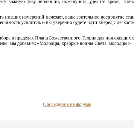
 эту важную фазу эволюции, пожалуйста, уделите время, чтоб
ть низших измерений исчезает, ваше зрительное восприятие стан
шимость усилится, и вы уверенно будете идти вперед с легкост
бора в пределах Плана Божественного Творца для приходящих в
беды, мы добавим: «Молодцы, храбрые воины Света, молодцы!»
Обсуждение на форуме