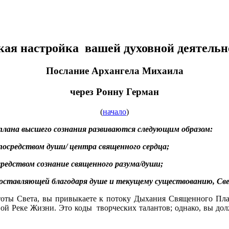
кая настройка вашей духовной деятельн
Послание Архангела Михаила
через Ронну Герман
(
начало
)
 плана высшего сознания развиваются следующим образом:
посредством души/ центра священного сердца;
средством сознание священного разума/души;
оставляющей благодаря душе и текущему существованию, Све
тоты Света, вы привыкаете к потоку Дыхания Священного Пла
ой Реке Жизни. Это коды творческих талантов; однако, вы до