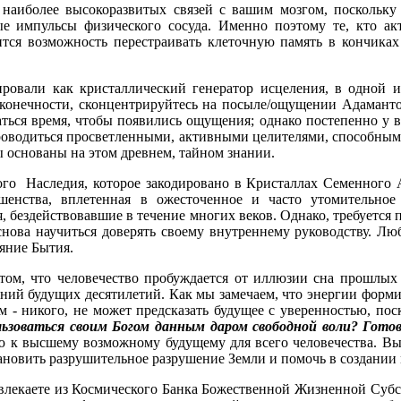
наиболее высокоразвитых связей с вашим мозгом, поскольк
ые импульсы физического сосуда. Именно поэтому те, кто а
тся возможность перестраивать клеточную память в кончиках
овали как кристаллический генератор исцеления, в одной из
сконечности, сконцентрируйтесь на посыле/ощущении Адаманто
аться время, чтобы появились ощущения; однако постепенно у 
 проводиться просветленными, активными целителями, способным
ы основаны на этом древнем, тайном знании.
ого Наследия, которое закодировано в Кристаллах Семенного 
ршенства, вплетенная в ожесточенное и часто утомительное
 бездействовавшие в течение многих веков. Однако, требуется 
ова научиться доверять своему внутреннему руководству. Лю
ояние Бытия.
 том, что человечество пробуждается от иллюзии сна прошлых
ений будущих десятилетий. Как мы замечаем, что энергии форм
 - никого, не может предсказать будущее с уверенностью, по
льзоваться своим Богом данным даром свободной воли? Гот
 к высшему возможному будущему для всего человечества. Вы 
ановить разрушительное разрушение Земли и помочь в создании 
извлекаете из Космического Банка Божественной Жизненной Субс