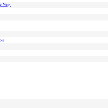
у Уорд
ной