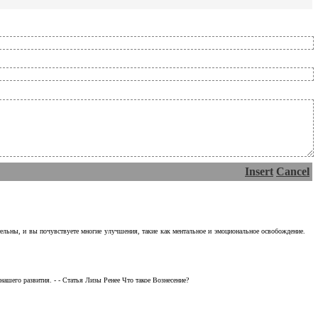
Insert
Cancel
тельны, и вы почувствуете многие улучшения, такие как ментальное и эмоциональное освобождение.
ашего развития. - - Статья Лизы Ренее Что такое Вознесение?