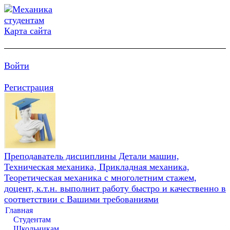
Карта сайта
Войти
Регистрация
Преподаватель дисциплины Детали машин,
Техническая механика, Прикладная механика,
Теоретическая механика с многолетним стажем,
доцент, к.т.н. выполнит работу быстро и качественно в
соответствии с Вашими требованиями
Главная
Студентам
Школьникам