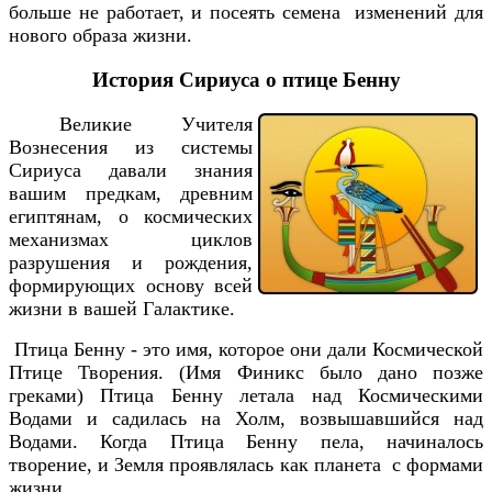
больше не работает, и посеять семена изменений для
нового образа жизни.
История Сириуса о птице Бенну
Вел
икие Учителя
Вознесения из системы
Сириуса давали знания
вашим предкам, древним
египтянам, о космических
механизмах циклов
разрушения и рождения,
формирующих основу всей
жизни в вашей Галактике.
Птица Бенну - это имя, которое они дали Космической
Птице Творения. (Имя Финикс было дано позже
греками) Птица Бенну летала над Космическими
Водами и садилась на Холм, возвышавшийся над
Водами. Когда Птица Бенну пела, начиналось
творение, и Земля проявлялась как планета с формами
жизни.