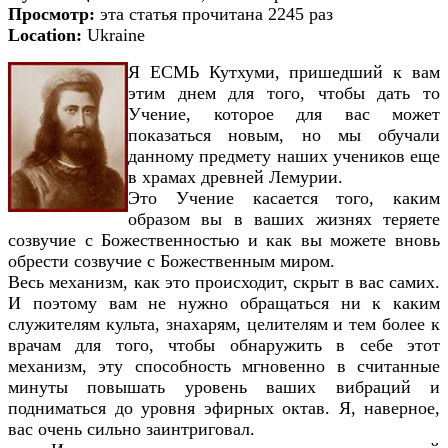
Просмотр:
эта статья прочитана 2245 раз
Location:
Ukraine
Я ЕСМЬ Кутхуми, пришедший к вам
этим днем для того, чтобы дать то
Учение, которое для вас может
показаться новым, но мы обучали
данному предмету наших учеников еще
в храмах древней Лемурии.
Это Учение касается того, каким
образом вы в ваших жизнях теряете
созвучие с Божественностью и как вы можете вновь
обрести созвучие с Божественным миром.
Весь механизм, как это происходит, скрыт в вас самих.
И поэтому вам не нужно обращаться ни к каким
служителям культа, знахарям, целителям и тем более к
врачам для того, чтобы обнаружить в себе этот
механизм, эту способность мгновенно в считанные
минуты повышать уровень ваших вибраций и
подниматься до уровня эфирных октав. Я, наверное,
вас очень сильно заинтриговал.