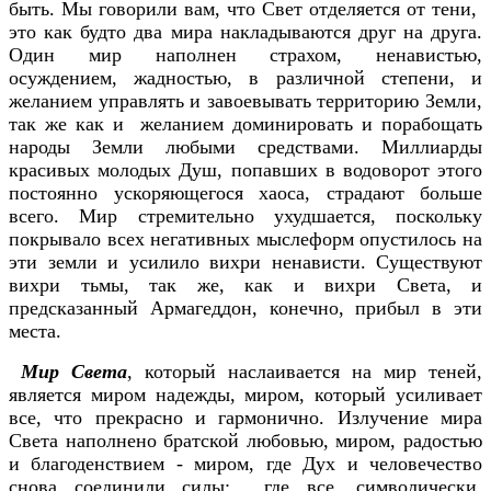
быть. Мы говорили вам, что Свет отделяется от тени,
это как будто два мира накладываются друг на друга.
Один мир наполнен страхом, ненавистью,
осуждением, жадностью, в различной степени, и
желанием управлять и завоевывать территорию Земли,
так же как и желанием доминировать и порабощать
народы Земли любыми средствами. Миллиарды
красивых молодых Душ, попавших в водоворот этого
постоянно ускоряющегося хаоса, страдают больше
всего. Мир стремительно ухудшается, поскольку
покрывало всех негативных мыслеформ опустилось на
эти земли и усилило вихри ненависти. Существуют
вихри тьмы, так же, как и вихри Света, и
предсказанный Армагеддон, конечно, прибыл в эти
места.
Мир Света
, который наслаивается на мир теней,
является миром надежды, миром, который усиливает
все, что прекрасно и гармонично. Излучение мира
Света наполнено братской любовью, миром, радостью
и благоденствием - миром, где Дух и человечество
снова соединили силы; где все, символически,