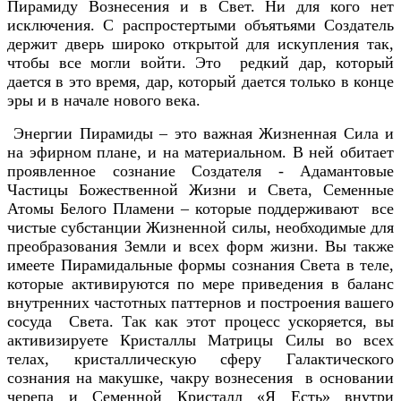
Пирамиду Вознесения и в Свет. Ни для кого нет
исключения. С распростертыми объятьями Создатель
держит дверь широко открытой для искупления так,
чтобы все могли войти. Это редкий дар, который
дается в это время, дар, который дается только в конце
эры и в начале нового века.
Энергии Пирамиды – это важная Жизненная Сила и
на эфирном плане, и на материальном. В ней обитает
проявленное сознание Создателя - Адамантовые
Частицы Божественной Жизни и Света, Семенные
Атомы Белого Пламени – которые поддерживают все
чистые субстанции Жизненной силы, необходимые для
преобразования Земли и всех форм жизни. Вы также
имеете Пирамидальные формы сознания Света в теле,
которые активируются по мере приведения в баланс
внутренних частотных паттернов и построения вашего
сосуда Света. Так как этот процесс ускоряется, вы
активизируете Кристаллы Матрицы Силы во всех
телах, кристаллическую сферу Галактического
сознания на макушке, чакру вознесения в основании
черепа и Семенной Кристалл «Я Есть» внутри