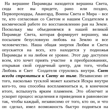
На вершине Пирамиды находится вершина Света,
сюда все вы придете, рано или поздно,
Первопроходцы, Авангард, Воины Света и Мира – все
те, кто согласован со Светом и нашим Создателем в
космической работе по восстановлению рая на Земле.
Поскольку мы объединяемся в нашей великой
Пирамиде Света, которая формирует вершину, мы
посылаем безусловную любовь на Землю и все
человечество. Наша общая энергия Любви и Света
опускается на всех, кто находится у подножья
Пирамиды и на любом ее уровне. Этот дар доступен
всем, кто хочет приять участие в преобразованиях,
открывая свой сердечный центр, для того, чтобы
Любовь и Свет Создателя струились внутри.
Свет
всегда стремиться к Свету во тьме
. Независимо от
того, насколько тусклой может казаться Искра внутри
кого-то, она способна воспламениться и, в конечном
итоге, вспыхнуть ярким пламенем. Это облегчит и
ускорит процесс исцеления и приведения в равновесие
так, чтобы каждый, независимо от того, кто он, и что
он сделал, имел возможность быстро подняться на