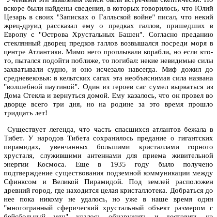
вскоре были найдены сведения, в которых говорилось, что Юлий
Цезарь в своих "Записках о Галльской войне" писал, что некий
жрец-друид рассказал ему о предках галлов, пришедших в
Европу с "Острова Хрустальных Башен". Согласно преданию
стеклянный дворец предков галлов возвышался посреди моря в
центре Атлантики. Мимо него проплывали корабли, но если кто-
то, пытался подойти поближе, то погибал: некие невидимые силы
захватывали судно, и оно исчезало навсегда. Миф дожил до
средневековья: в кельтских сагах эта необъяснимая сила названа
"волшебной паутиной". Один из героев саг сумел вырваться из
Дома Стекла и вернуться домой. Ему казалось, что он провел во
дворце всего три дня, но на родине за это время прошло
тридцать лет!
Существует легенда, что часть спасшихся атлантов бежала в
Тибет. У народов Тибета сохранилось предание о гигантских
пирамидах, увенчанных большими кристаллами горного
хрусталя, служившими антеннами для приема живительной
энергии Космоса. Еще в 1935 году было получено
подтверждение существования подземной коммуникации между
Сфинксом и Великой Пирамидой. Под землей расположен
древний город, где находится целая кристаллотека. Добраться до
нее пока никому не удалось, но уже в наше время один
"многогранный сферический хрустальный объект размером с
бейсбольный мяч" удалось обнаружить и доставить на