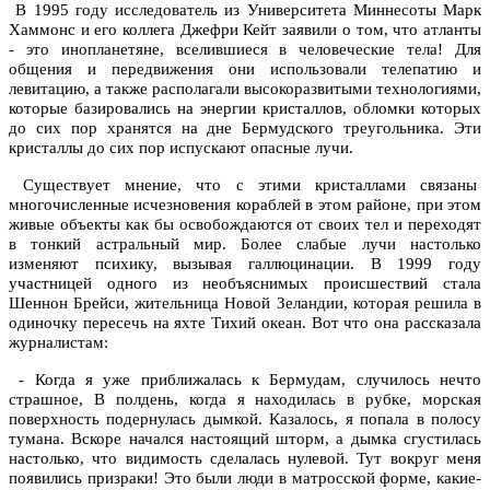
В 1995 году исследователь из Университета Миннесоты Марк
Хаммонс и его коллега Джефри Кейт заявили о том, что атланты
- это инопланетяне, вселившиеся в человеческие тела! Для
общения и передвижения они использовали телепатию и
левитацию, а также располагали высокоразвитыми технологиями,
которые базировались на энергии кристаллов, обломки которых
до сих пор хранятся на дне Бермудского треугольника. Эти
кристаллы до сих пор испускают опасные лучи.
Существует мнение, что с этими кристаллами связаны
многочисленные исчезновения кораблей в этом районе, при этом
живые объекты как бы освобождаются от своих тел и переходят
в тонкий астральный мир. Более слабые лучи настолько
изменяют психику, вызывая галлюцинации. В 1999 году
участницей одного из необъяснимых происшествий стала
Шеннон Брейси, жительница Новой Зеландии, которая решила в
одиночку пересечь на яхте Тихий океан. Вот что она рассказала
журналистам:
- Когда я уже приближалась к Бермудам, случилось нечто
страшное, В полдень, когда я находилась в рубке, морская
поверхность подернулась дымкой. Казалось, я попала в полосу
тумана. Вскоре начался настоящий шторм, а дымка сгустилась
настолько, что видимость сделалась нулевой. Тут вокруг меня
появились призраки! Это были люди в матросской форме, какие-