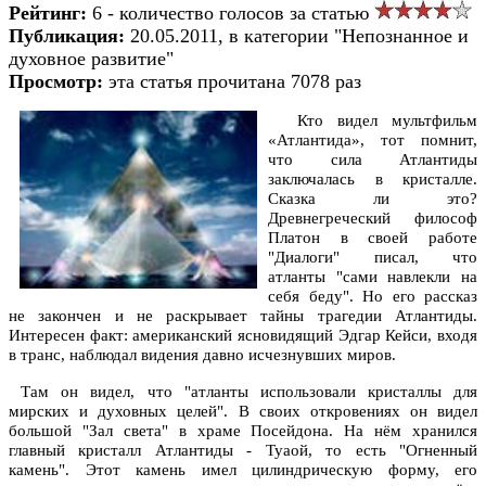
Рейтинг:
6 - количество голосов за статью
Публикация:
20.05.2011, в категории "Непознанное и
духовное развитие"
Просмотр:
эта статья прочитана 7078 раз
Кто видел мультфильм
«Атлантида», тот помнит,
что сила Атлантиды
заключалась в кристалле.
Сказка ли это?
Древнегреческий философ
Платон в своей работе
"Диалоги" писал, что
атланты "сами навлекли на
себя беду". Но его рассказ
не закончен и не раскрывает тайны трагедии Атлантиды.
Интересен факт: американский ясновидящий Эдгар Кейси, входя
в транс, наблюдал видения давно исчезнувших миров.
Там он видел, что "атланты использовали кристаллы для
мирских и духовных целей". В своих откровениях он видел
большой "Зал света" в храме Посейдона. На нём хранился
главный кристалл Атлантиды - Туаой, то есть "Огненный
камень". Этот камень имел цилиндрическую форму, его