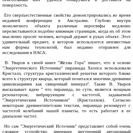
поверхность.
Его сверхъестественные свойства демонстрировались во время
недавней конференции в Австралии. Глубоко внутри
монолитного объекта различные иероглифы медленно
перелистываются подобно книжным страницам, когда их об этом
мысленно просит человек, который держит в руках объект. Этот
удивительный предмет, в котором используются неизвестные
нам формы технологий, был недавно отправлен для
исследования в НАСА.
В. Уваров в своей книге "Жезлы Гора" пишет, что в основе
"Энергетического Источника" пирамиды Хеопса использовали
Кристалл, структура кристаллической решетки которого ближе
всего к структуре кварца, который почитался многими древними
цивилизациями как священный минерал". Также В. Уваров
высказывает идею " что пирамида, по сути, является мощным
резонатором, вибрирующим с частотой, задаваемой
"Энергетическим Источником" (Кристаллом). Согласно
некоторым древнеегипетским текстам, пирамида резонирует с
частотой колебаний нашей планеты, то есть работает в ее
диапазоне частот.
Но сам "Энергетический Источник" представляет собой очень
сложное устройство, имеющее внутренний автономный