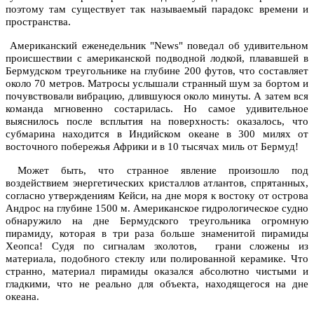
поэтому там существует так называемый парадокс времени и
пространства.
Американский еженедельник "News" поведал об удивительном
происшествии с американской подводной лодкой, плававшей в
Бермудском треугольнике на глубине 200 футов, что составляет
около 70 метров. Матросы услышали странный шум за бортом и
почувствовали вибрацию, длившуюся около минуты. А затем вся
команда мгновенно состарилась. Но самое удивительное
выяснилось после всплытия на поверхность: оказалось, что
субмарина находится в Индийском океане в 300 милях от
восточного побережья Африки и в 10 тысячах миль от Бермуд!
Может быть, что странное явление произошло под
воздействием энергетических кристаллов атлантов, спрятанных,
согласно утверждениям Кейси, на дне моря к востоку от острова
Андрос на глубине 1500 м. Американское гидрологическое судно
обнаружило на дне Бермудского треугольника огромную
пирамиду, которая в три раза больше знаменитой пирамиды
Хеопса! Судя по сигналам эхолотов, грани сложены из
материала, подобного стеклу или полированной керамике. Что
странно, материал пирамиды оказался абсолютно чистыми и
гладкими, что не реально для объекта, находящегося на дне
океана.