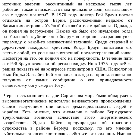
источник энергии, рассчитанный на несколько тысяч лет,
работает также в низкочастотном диапазоне волн, связывающем
его с ядром планеты". В 1970 году доктор Рей Браун поехал
отдыхать на остров Барии, расположенный недалеко от
Багамских островов. Учёный был любителем дайвинга. Однажды
он пошёл на погружение. Каково же было его изумление, когда
на большой глубине он обнаружил хорошо сохранившуюся
пирамиду с какой-то неизвестной техникой. Среди стержней и
держателей находился кристалл. Когда Браун попытался его
взять с собой, то услышал внутренний предостерегающий голос.
Несмотря на это, он поднял его на поверхность. В течение пяти
лет Рей Браун всячески оберегал находку. Но в 1975 году всё же
решил показать её на конгрессе психиатров в США. Психолог из
Нью-Йорка Элизабет Бей-кон после взгляда на кристалл внезапно
получила от камня сообщение о его принадлежности
египетскому богу смерти Тоту!
Через несколько лет на дне Саргассова моря были обнаружены
высокоэнергетические кристаллы неизвестного происхождения.
Своим излучением они могли дематериализовать людей и
корабли. Есть мнение, что аномалии в районе Бермудского
треугольника возникли вследствие этого энергетического
воздействия. Эдгар Кейси предупреждал об опасности
судоходства в районе Бермуд, поскольку, по его мнению,
губительная энергия кристаллов действует до сих пор. Именно