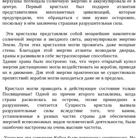
верхушка поглощала солнечную энергию и аккумулировала её в
центре. Первый кристалл был подарен атлантам
представителями инопланетных цивилизаций, которые
предупредили, что обращаться с ним нужно осторожно,
поскольку в нём заключена страшная разрушительная сила.
Эти кристаллы представляли собой мощнейшие накопители
солнечной энергии и звездного света, аккумулировали энергию
Земли. Лучи этих кристаллов могли прожигать даже мощные
стены. Благодаря этой энергии атланты возводили дворцы,
храмы и развивали в себе экстрасенсорные способности.
Здание храма было построено так, что через открытый купол
энергия дистанционно могла воздействовать на корабли, приводя
их в движение. Для этой энергии практически не существовало
препятствий: корабли могли находиться даже не в пределах.
Кристалл могли приводить в действующее состояние только
Посвященные! Одной из причин второго катаклизма, когда
страна раскололась на острова, позже пришедших к
разрушению, считается Сущность кристала вызвала
разрушительные силы вследствие того, что камни,
установленные в разных частях страны для обеспечения
энергией всевозможных видов человеческой деятельности, были
ошибочно настроены на очень высокие частоты.
Учеными эти заявления Кейси были встречены скептически. Но