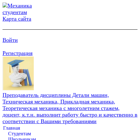
Карта сайта
Войти
Регистрация
Преподаватель дисциплины Детали машин,
Техническая механика, Прикладная механика,
Теоретическая механика с многолетним стажем,
доцент, к.т.н. выполнит работу быстро и качественно в
соответствии с Вашими требованиями
Главная
Студентам
Школьникам