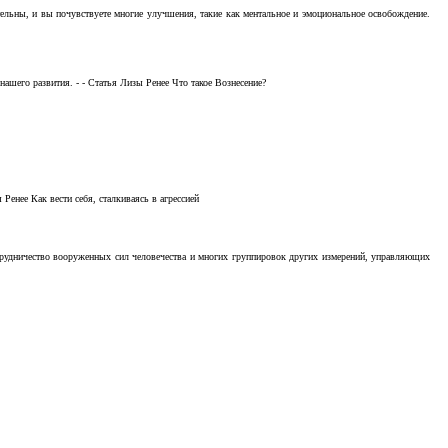
тельны, и вы почувствуете многие улучшения, такие как ментальное и эмоциональное освобождение.
ашего развития. - - Статья Лизы Ренее Что такое Вознесение?
Ренее Как вести себя, сталкиваясь в агрессией
отрудничество вооруженных сил человечества и многих группировок других измерений, управляющих