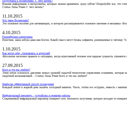
Подготовка к Вознесению. С чего начать?
Важная информация и инструменты, которые можно применять сразу сейчас! Попробуйте все, что счит
Статья Лизы Ренее С чего начать?
11.10.2015
Что такое Вознесение?
Это основное пособие для начинающих, в котором рассматриваются основное значение и механика «Воз
4.10.2015
Расшифровка кириллицы
Поистине, наша азбука дана нам Богом. Какой смысл несут буквы алфавита, размещенные в таблицу 7х
1.10.2015
Как вести себя, сталкиваясь в агрессией
Абсолютно железное правило в ситуациях, когда агрессивный человек или падшая сущность стремится ва
27.09.2015
Кого и что вы любите?
Этим летом усилилось давление новых уровней скрытой технологии управления сознанием, которая н
секретной космонавтикой. - Статья Лизы Ренее Кого и что вы любите?
Наиболее эффективный способ охлаждения
Каждый любит в жаркий день выпить холодный напиток. Часто, чтобы его остудить, емкость с напитко
Инфракрасный пирометр – устройство и принцип работы
Современный инфракрасный пирометр измеряет силу теплового излучения, которое исходит от измеряем