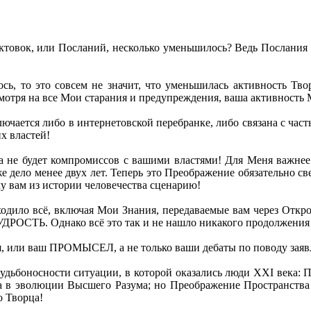
 диктовок, или Посланий, несколько уменьшилось? Ведь Послан
ь, то это совсем не значит, что уменьшилась активность Твор
несмотря на все Мои старания и предупреждения, ваша активность
аключается либо в интернетовской перебранке, либо связана с ча
х властей!
да не будет компромиссов с вашими властями! Для Меня важнее 
 дело менее двух лет. Теперь это Преображение обязательно с
му вам из истории человечества сценарию!
е входило всё, включая Мои Знания, передаваемые вам через Отк
РОСТЬ. Однако всё это так и не нашло никакого продолжения 
я, или ваш ПРОМЫСЕЛ, а не только ваши дебаты по поводу заяв
 судьбоносности ситуации, в которой оказались люди XXI века:
 в эволюции Высшего Разума; но Преображение Пространства м
 Творца!