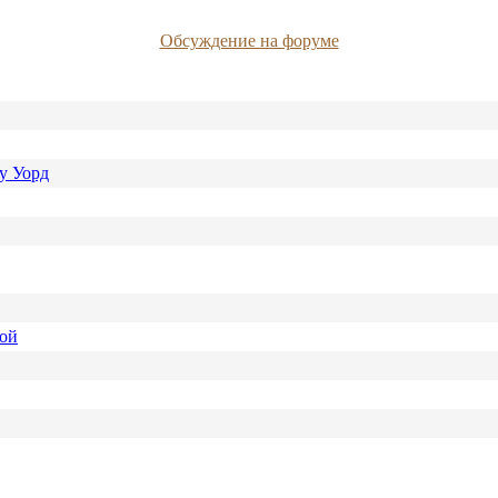
Обсуждение на форуме
у Уорд
ной