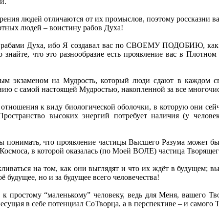
й.
мерения людей отличаются от их промыслов, поэтому россказни 
ртных людей – воистину рабов Духа!
стать рабами Духа, ибо Я создавал вас по СВОЕМУ ПОДОБИЮ,
о знайте, что это разнообразие есть проявление вас в Плотно
ьным экзаменом на Мудрость, который люди сдают в каждом с
нию с самой настоящей Мудростью, накопленной за все многоч
о отношения к виду биологической оболочки, в которую они сейч
ространство высоких энергий потребует наличия (у человек
ы понимать, что проявление частицы Высшего Разума может бы
 Космоса, в которой оказалась (по Моей ВОЛЕ) частица Творящег
ливаться на том, как они выглядят и что их ждёт в будущем; вы
ё будущее, но и за будущее всего человечества!
к простому “маленькому” человеку, ведь для Меня, вашего Тво
есущая в себе потенциал СоТворца, а в перспективе – и самого 