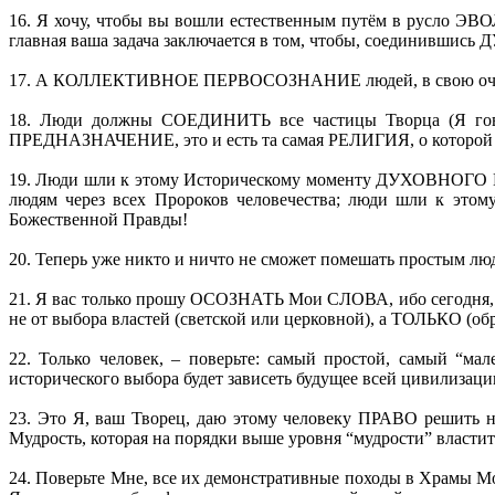
16. Я хочу, чтобы вы вошли естественным путём в русло ЭВ
главная ваша задача заключается в том, чтобы, соедини
17. А КОЛЛЕКТИВНОЕ ПЕРВОСОЗНАНИЕ людей, в свою оче
18. Люди должны СОЕДИНИТЬ все частицы Творца (Я гов
ПРЕДНАЗНАЧЕНИЕ, это и есть та самая РЕЛИГИЯ, о которой Я
19. Люди шли к этому Историческому моменту ДУХОВНОГО Е
людям через всех Пророков человечества; люди шли к этом
Божественной Правды!
20. Теперь уже никто и ничто не сможет помешать простым
21. Я вас только прошу ОСОЗНАТЬ Мои СЛОВА, ибо сегодня, как
не от выбора властей (светской или церковной), а ТОЛЬ
22. Только человек, – поверьте: самый простой, самый “ма
исторического выбора будет зависеть будущее всей цивилизаци
23. Это Я, ваш Творец, даю этому человеку ПРАВО решить не
Мудрость, которая на порядки выше уровня “мудрости” властит
24. Поверьте Мне, все их демонстративные походы в Храмы Мо