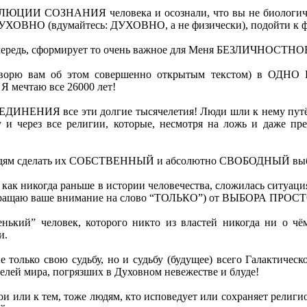
ОЛЮЦИИ СОЗНАНИЯ человека и осознали, что вы не биологичес
вшись ДУХОВНО (вдумайтесь: ДУХОВНО, а не физически), по
редь, сформирует то очень важное для Меня БЕЗЛИЧНОС
орю вам об этом совершенно открытым текстом) в ОДНО 
 мечтаю все 26000 лет!
ДИНЕНИЯ все эти долгие тысячелетия! Люди шли к нему пут
у и через все религии, которые, несмотря на ложь и даже п
 людям сделать их СОБСТВЕННЫЙ и абсолютно СВОБОДНЫЙ выбо
 никогда раньше в истории человечества, сложилась ситуация, 
КО (обращаю ваше внимание на слово “ТОЛЬКО”) от ВЫБОРА 
ленький” человек, которого никто из властей никогда ни о ч
и.
 только свою судьбу, но и судьбу (будущее) всего Галактичес
елей мира, погрязших в Духовном невежестве и блуде!
и или к тем, тоже людям, кто исповедует или сохраняет религио