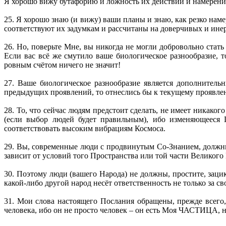
Я хорошо вижу бутафорию и ложность их действий и намерени
25. Я хорошо знаю (и вижу) ваши планы и знаю, как резко на
соответствуют их задумкам и рассчитаны на доверчивых и ине
26. Но, поверьте Мне, вы никогда не могли добровольно 
Если вас всё же смутило ваше биологическое разнообразие, т
ровным счётом ничего не значит!
27. Ваше биологическое разнообразие является дополнител
предыдущих проявлений, то отнеслись бы к текущему проявле
28. То, что сейчас людям предстоит сделать, не имеет никаког
(если выбор людей будет правильным), ибо изменяющееся П
соответствовать высоким вибрациям Космоса.
29. Вы, современные люди с продвинутым Со-Знанием, должн
зависит от условий того Пространства или той части Великого
30. Поэтому люди (вашего Народа) не должны, простите, зацик
какой-либо другой народ несёт ответственность не только за сво
31. Мои слова настоящего Послания обращены, прежде всего, 
человека, ибо он не просто человек – он есть Моя ЧАСТИЦА, н