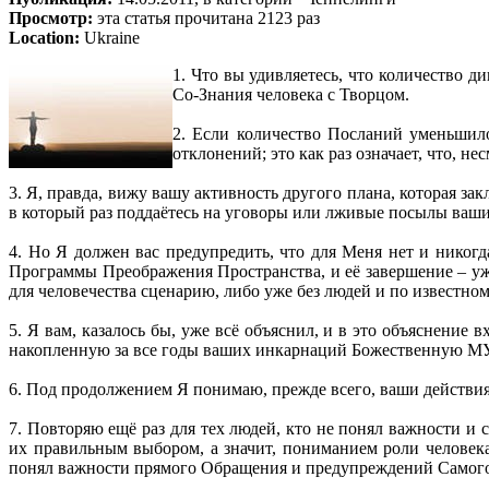
Просмотр:
эта статья прочитана 2123 раз
Location:
Ukraine
1. Что вы удивляетесь, что количество
Со-Знания человека с Творцом.
2. Если количество Посланий уменьшилос
отклонений; это как раз означает, что, 
3. Я, правда, вижу вашу активность другого плана, которая з
в который раз поддаётесь на уговоры или лживые посылы ваши
4. Но Я должен вас предупредить, что для Меня нет и никог
Программы Преображения Пространства, и её завершение – уже
для человечества сценарию, либо уже без людей и по известно
5. Я вам, казалось бы, уже всё объяснил, и в это объяснени
накопленную за все годы ваших инкарнаций Божественную МУД
6. Под продолжением Я понимаю, прежде всего, ваши действи
7. Повторяю ещё раз для тех людей, кто не понял важности и
их правильным выбором, а значит, пониманием роли человека
понял важности прямого Обращения и предупреждений Самого