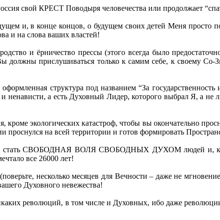
Россия свой КРЕСТ Поводыря человечества или продолжает “спат
дущем и, в конце концов, о будущем своих детей Меня просто по
ва и на слова ваших властей!
родство и ёрничество прессы (этого всегда было предостаточн
 Вы должны прислушиваться только к самим себе, к своему Со-
и оформленная структура под названием “За государственность
 и ненависти, а есть Духовный Лидер, которого выбрал Я, а не л
я, кроме экологических катастроф, чтобы вы окончательно прос
сии проснулся на всей территории и готов формировать Простран
жна стать СВОБОДНАЯ ВОЛЯ СВОБОДНЫХ ДУХОМ людей и, коне
тало все 26000 лет!
 (поверьте, несколько месяцев для Вечности – даже не мгновение
 вашего Духовного невежества!
 никаких революций, в том числе и Духовных, ибо даже революци