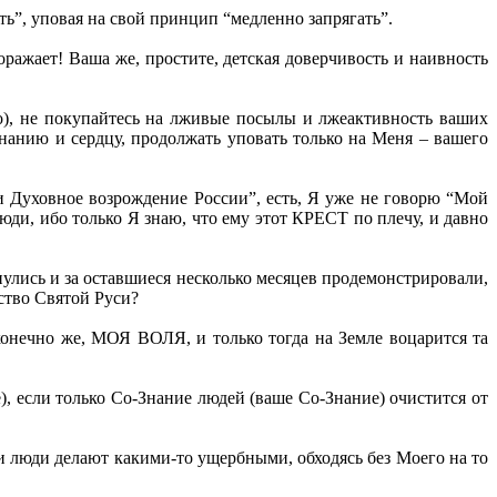
ь”, уповая на свой принцип “медленно запрягать”.
ражает! Ваша же, простите, детская доверчивость и наивность
о), не покупайтесь на лживые посылы и лжеактивность ваших
Знанию и сердцу, продолжать уповать только на Меня – вашего
 и Духовное возрождение России”, есть, Я уже не говорю “Мой
юди, ибо только Я знаю, что ему этот КРЕСТ по плечу, и давно
нулись и за оставшиеся несколько месяцев продемонстрировали,
ство Святой Руси?
чно же, МОЯ ВОЛЯ, и только тогда на Земле воцарится та
), если только Со-Знание людей (ваше Со-Знание) очистится от
и люди делают какими-то ущербными, обходясь без Моего на то