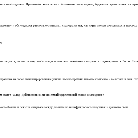
аете необходимым. Применяйте это в своем собственном темпе, однако, будьте последовательны и стара
несения» и обсуждаются различные симптомы, с которыми мы, как люди, можем столкнуться в процессе н
7?
с запугать, состоит в том, чтобы всегда оставаться спокойным и сохранять хладнокровие. - Статья Лизы 
аправлена на более сконцентрированные усилия военно-промышленного комплекса и включает в себя с
м ставят на лед. Действительно ли это самый эффективный способ охлаждения?
ого объекта и лежит в интервале между длинами волн инфракрасного излучения и дневного света.