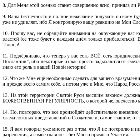
8. Для Меня этой осенью станет совершенно ясно, приняла ли 
9. Ваша беспечность и полное нежелание подумать о своём бу
уже не удивляет, ибо Я контролирую вашу реакцию на Мои Сло
10. Прошу вас, не обращайте внимания на окружающее вас ю
властей (её тоже будет с каждым днём только прибавляться)!
Творца!
11. Подчёркиваю, что теперь у вас есть ВСЁ: есть юридическ
Посланник”, ибо некоторые из вас просто задыхаются от смеха
знаю его роль в вашей Новой истории!
12. Что же Мне ещё необходимо сделать для вашего вразумлени
и прежде всего самим себе, а потом уже и Мне, что Народ Рос
13. На этой территории Святой Руси высшим законом дол
БОЖЕСТВЕННАЯ РЕГУЛЯРНОСТЬ, о которой человечество меч
14. Но, повторяю, что всё произойдёт действительно внезапно
хлама ложных представлений о Создателе и, самое главное, от
15. Я вам говорил уже много раз о том, что Я не потерплю и
разрешения, а самое главное – без Моего прямого Участия.