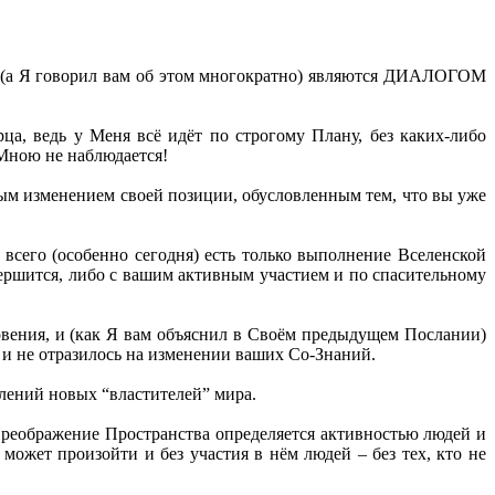
ия (а Я говорил вам об этом многократно) являются ДИАЛОГОМ
ца, ведь у Меня всё идёт по строгому Плану, без каких-либо
 Мною не наблюдается!
стым изменением своей позиции, обусловленным тем, что вы уже
всего (особенно сегодня) есть только выполнение Вселенской
вершится, либо с вашим активным участием и по спасительному
ровения, и (как Я вам объяснил в Своём предыдущем Послании)
и не отразилось на изменении ваших Со-Знаний.
лений новых “властителей” мира.
 Преображение Пространства определяется активностью людей и
ожет произойти и без участия в нём людей – без тех, кто не