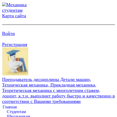
Карта сайта
Войти
Регистрация
Преподаватель дисциплины Детали машин,
Техническая механика, Прикладная механика,
Теоретическая механика с многолетним стажем,
доцент, к.т.н. выполнит работу быстро и качественно в
соответствии с Вашими требованиями
Главная
Студентам
Школьникам