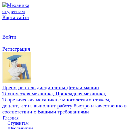
Карта сайта
Войти
Регистрация
Преподаватель дисциплины Детали машин,
Техническая механика, Прикладная механика,
Теоретическая механика с многолетним стажем,
доцент, к.т.н. выполнит работу быстро и качественно в
соответствии с Вашими требованиями
Главная
Студентам
Школьникам