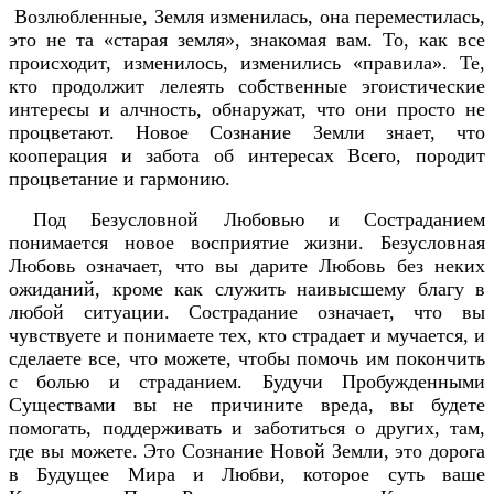
Возлюбленные, Земля изменилась, она переместилась,
это не та «старая земля», знакомая вам. То, как все
происходит, изменилось, изменились «правила». Те,
кто продолжит лелеять собственные эгоистические
интересы и алчность, обнаружат, что они просто не
процветают. Новое Сознание Земли знает, что
кооперация и забота об интересах Всего, породит
процветание и гармонию.
Под Безусловной Любовью и Состраданием
понимается новое восприятие жизни. Безусловная
Любовь означает, что вы дарите Любовь без неких
ожиданий, кроме как служить наивысшему благу в
любой ситуации. Сострадание означает, что вы
чувствуете и понимаете тех, кто страдает и мучается, и
сделаете все, что можете, чтобы помочь им покончить
с болью и страданием. Будучи Пробужденными
Существами вы не причините вреда, вы будете
помогать, поддерживать и заботиться о других, там,
где вы можете. Это Сознание Новой Земли, это дорога
в Будущее Мира и Любви, которое суть ваше