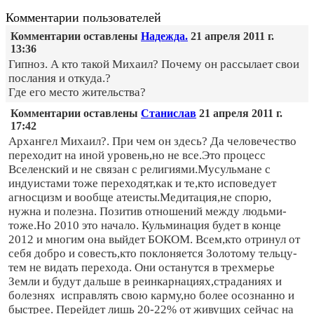
Комментарии пользователей
Комментарии оставлены
Надежда.
21 апреля 2011 г.
13:36
Гипноз. А кто такой Михаил? Почему он рассылает свои
послания и откуда.?
Где его место жительства?
Комментарии оставлены
Станислав
21 апреля 2011 г.
17:42
Архангел Михаил?. При чем он здесь? Да человечество
переходит на иной уровень,но не все.Это процесс
Вселенский и не связан с религиями.Мусульмане с
индуистами тоже переходят,как и те,кто исповедует
агносцизм и вообще атеисты.Медитация,не спорю,
нужна и полезна. Позитив отношений между людьми-
тоже.Но 2010 это начало. Кульминация будет в конце
2012 и многим она выйдет БОКОМ. Всем,кто отринул от
себя добро и совесть,кто поклоняется Золотому тельцу-
тем не видать перехода. Они останутся в трехмерье
Земли и будут дальше в реинкарнациях,страданиях и
болезнях исправлять свою карму,но более осознанно и
быстрее. Перейдет лишь 20-22% от живущих сейчас на