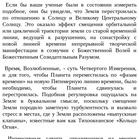
Если бы ваши ученые были в состоянии измерить
подобное, они бы увидели, что Земля перестроилась
по отношению к Солнцу и Великому Центральному
Солнцу. Это оказало эффект смещения орбитальной
или цикличной траектории земли со старой временной
линии, ведущей к разрушению, на сонастройку с
новой линией времени непрерывной творческой
манифестации в созвучии с Божественной Волей и
Божественным Созидательным Разумом.
Время, Возлюбленные, - суть Четвертого Измерения,
и для того, чтобы Планета переместилась по «фазам
времени» на новую Пятимерную линию времени, было
необходимо, чтобы Планета сдвинулась и
перестроилась. Подобная регулировка ощущалась на
Земле в буквальном смысле, поскольку смещение
Земли породило заметную турбулентность и вызвало
стресс в местах, где у Земли расположены «выпускные
клапаны», известные вам как Тихоокеанское «Кольцо
Огня».
Интенсивные сдвиги, отразившиеся на многих