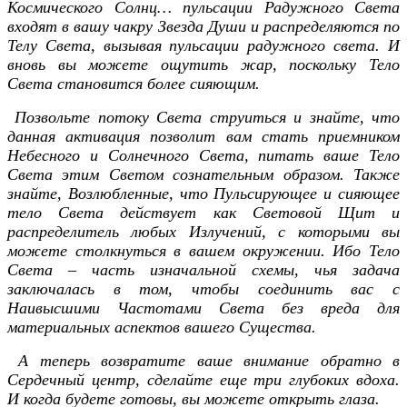
Космического Солнц… пульсации Радужного Света
входят в вашу чакру Звезда Души и распределяются по
Телу Света, вызывая пульсации радужного света. И
вновь вы можете ощутить жар, поскольку Тело
Света становится более сияющим.
Позвольте потоку Света струиться и знайте, что
данная активация позволит вам стать приемником
Небесного и Солнечного Света, питать ваше Тело
Света этим Светом сознательным образом. Также
знайте, Возлюбленные, что Пульсирующее и сияющее
тело Света действует как Световой Щит и
распределитель любых Излучений, с которыми вы
можете столкнуться в вашем окружении. Ибо Тело
Света – часть изначальной схемы, чья задача
заключалась в том, чтобы соединить вас с
Наивысшими Частотами Света без вреда для
материальных аспектов вашего Существа.
А теперь возвратите ваше внимание обратно в
Сердечный центр, сделайте еще три глубоких вдоха.
И когда будете готовы, вы можете открыть глаза.