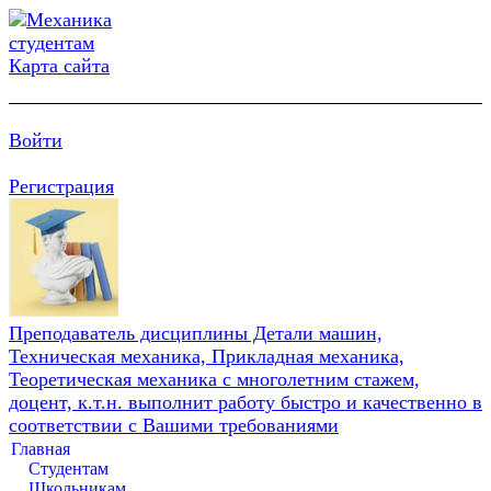
Карта сайта
Войти
Регистрация
Преподаватель дисциплины Детали машин,
Техническая механика, Прикладная механика,
Теоретическая механика с многолетним стажем,
доцент, к.т.н. выполнит работу быстро и качественно в
соответствии с Вашими требованиями
Главная
Студентам
Школьникам