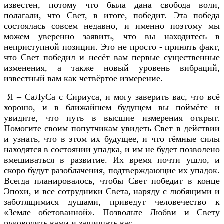
известен, потому что была дана свобода воли,
полагали, что Свет, в итоге, победит. Эта победа
состоялась совсем недавно, и именно поэтому мы
можем уверенно заявить, что вы находитесь в
неприступной позиции. Это не просто - принять факт,
что Свет победил и несёт вам первые существенные
изменения, а также новый уровень вибраций,
известный вам как четвёртое измерение.
Я – СаЛуСа с Сириуса, и могу заверить вас, что всё
хорошо, и в ближайшем будущем вы поймёте и
увидите, что путь в высшие измерения открыт.
Помогите своим попутчикам увидеть Свет в действии
и узнать, что в этом их будущее, и что тёмные силы
находятся в состоянии упадка, и им не будет позволено
вмешиваться в развитие. Их время почти ушло, и
скоро будут разоблачения, подтверждающие их упадок.
Всегда планировалось, чтобы Свет победит в конце
Эпохи, и все сотрудники Света, наряду с любящими и
заботящимися душами, приведут человечество к
«Земле обетованной». Позвольте Любви и Свету
руководить вами и защищать вас.