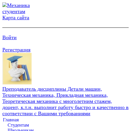
Карта сайта
Войти
Регистрация
Преподаватель дисциплины Детали машин,
Техническая механика, Прикладная механика,
Теоретическая механика с многолетним стажем,
доцент, к.т.н. выполнит работу быстро и качественно в
соответствии с Вашими требованиями
Главная
Студентам
Школьникам