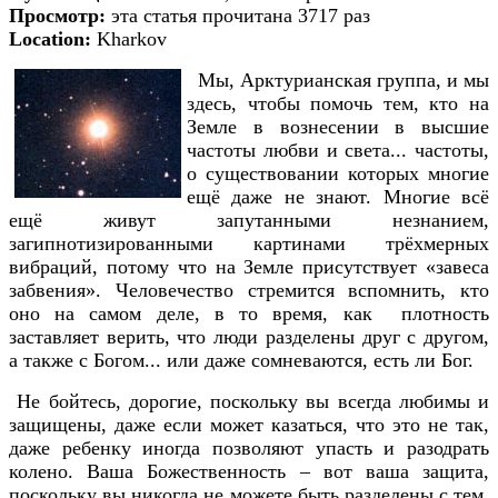
Просмотр:
эта статья прочитана 3717 раз
Location:
Kharkov
Мы, Арктурианская группа, и мы
здесь, чтобы помочь тем, кто на
Земле в вознесении в высшие
частоты любви и света... частоты,
о существовании которых многие
ещё даже не знают. Многие всё
ещё живут запутанными незнанием,
загипнотизированными картинами трёхмерных
вибраций, потому что на Земле присутствует «завеса
забвения». Человечество стремится вспомнить, кто
оно на самом деле, в то время, как плотность
заставляет верить, что люди разделены друг с другом,
а также с Богом... или даже сомневаются, есть ли Бог.
Не бойтесь, дорогие, поскольку вы всегда любимы и
защищены, даже если может казаться, что это не так,
даже ребенку иногда позволяют упасть и разодрать
колено. Ваша Божественность – вот ваша защита,
поскольку вы никогда не можете быть разделены с тем,