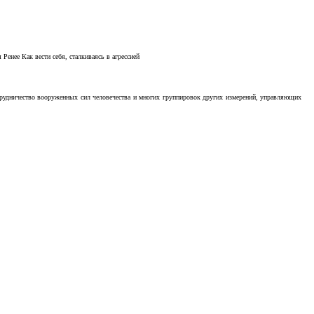
Ренее Как вести себя, сталкиваясь в агрессией
отрудничество вооруженных сил человечества и многих группировок других измерений, управляющих