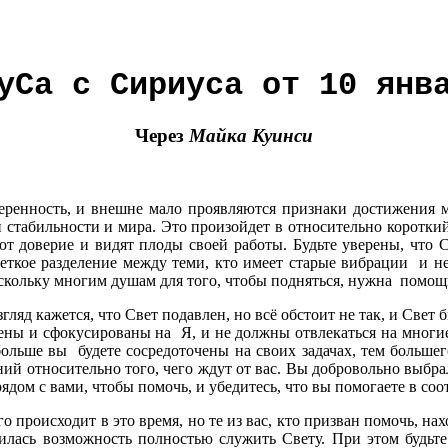
уСа с Сириуса от 10 янв
Через
Майка Куинси
еренность, и внешне мало проявляются признаки достижения м
 стабильности и мира. Это произойдет в относительно короткий
т доверие и видят плоды своей работы. Будьте уверены, что 
четкое разделение между теми, кто имеет старые вибрации и н
оскольку многим душам для того, чтобы подняться, нужна помощ
ляд кажется, что Свет подавлен, но всё обстоит не так, и Свет б
ены и сфокусированы на Я, и не должны отвлекаться на многи
 больше вы будете сосредоточены на своих задачах, тем больше
ний относительно того, чего ждут от вас. Вы добровольно выбра
рядом с вами, чтобы помочь, и убедитесь, что вы помогаете в с
происходит в это время, но те из вас, кто призван помочь, нахо
вилась возможность полностью служить Свету. При этом будьте