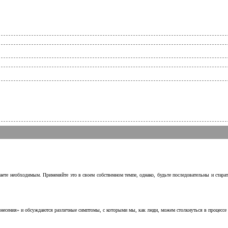
аете необходимым. Применяйте это в своем собственном темпе, однако, будьте последовательны и стара
несения» и обсуждаются различные симптомы, с которыми мы, как люди, можем столкнуться в процессе н