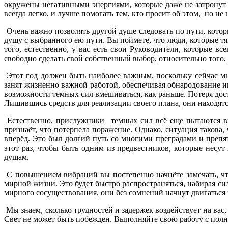
окружены негативными энергиями, которые даже не затронут в
всегда легко, и лучше помогать тем, кто просит об этом, но не
Очень важно позволять другой душе следовать по пути, котор
душу с выбранного ею пути. Вы поймете, что люди, которые тя
того, естественно, у вас есть свои Руководители, которые в
свободно сделать свой собственный выбор, относительно того,
Этот год должен быть наиболее важным, поскольку сейчас мн
занят жизненно важной работой, обеспечивая обнародование и
возможности темных сил вмешиваться, как раньше. Потеря дос
Лишившись средств для реализации своего плана, они находятс
Естественно, прислужники темных сил всё еще пытаются вы
признаёт, что потерпела поражение. Однако, ситуация такова,
вперёд. Это был долгий путь со многими преградами и препят
этот раз, чтобы быть одним из предвестников, которые несут
душам.
С повышением вибраций вы постепенно начнёте замечать, что
мирной жизни. Это будет быстро распространяться, набирая си
мирного сосуществования, они без сомнений начнут двигаться
Мы знаем, сколько трудностей и задержек воздействует на вас, 
Свет не может быть побежден. Выполняйте свою работу с полно