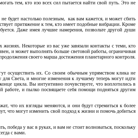
гать тем, кто изо всех сил пытается найти свой путь. Это не
не будет настолько полезным, как вам кажется, и может сбить
ествует притяжение к тем, кто имеет подобные вибрации. Кроме
ребуется. Даже имея лучшие намерения, позвольте другой души
жизнях. Некоторые из вас уже завязали контакты с теми, кто
ивен, и может выполнять больше световой работы, ограничивая
 продолжения своего марша достижения планетарного контроля.
гут осуществить их. Со своим обычным упрямством клика не
зу для Света, и многие изменения к лучшему теперь могут идти
 конце цикла. Вы интуитивно почувствуете, что воплотились в
вой работе, и пылко посвящаете себя помощи подняться другим
т, что их взгляды меняются, и они будут стремиться к более
ут, что могут изменить свой подход к жизни и помочь добиться
ь, победа у вас в руках, и вам не стоит волноваться, поскольку
егда с вами.