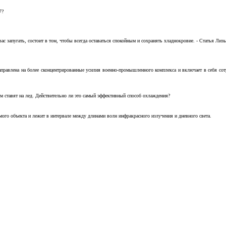
7?
с запугать, состоит в том, чтобы всегда оставаться спокойным и сохранять хладнокровие. - Статья Лизы 
аправлена на более сконцентрированные усилия военно-промышленного комплекса и включает в себя с
м ставят на лед. Действительно ли это самый эффективный способ охлаждения?
ого объекта и лежит в интервале между длинами волн инфракрасного излучения и дневного света.