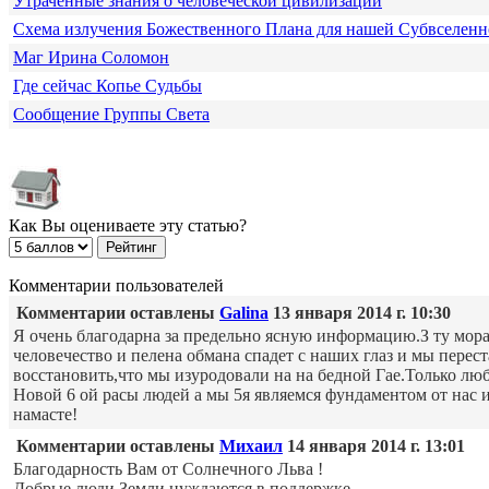
Утраченные знания о человеческой цивилизации
Схема излучения Божественного Плана для нашей Субвселен
Маг Ирина Соломон
Где сейчас Копье Судьбы
Сообщение Группы Света
Как Вы оцениваете эту статью?
Комментарии пользователей
Комментарии оставлены
Galina
13 января 2014 г. 10:30
Я очень благодарна за предельно ясную информацию.З ту мор
человечество и пелена обмана спадет с наших глаз и мы пере
восстановить,что мы изуродовали на на бедной Гае.Только лю
Новой 6 ой расы людей а мы 5я являемся фундаментом от нас и
намасте!
Комментарии оставлены
Михаил
14 января 2014 г. 13:01
Благодарность Вам от Солнечного Льва !
Добрые люди Земли нуждаются в поддержке.