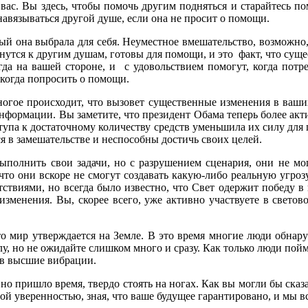
ас. Вы здесь, чтобы помочь другим подняться и старайтесь помо
 навязываться другой душе, если она не просит о помощи.
ый она выбрала для себя. Неуместное вмешательство, возможно, 
нутся к другим душам, готовы для помощи, и это факт, что сущ
сегда на вашей стороне, и с удовольствием помогут, когда пот
 когда попросить о помощи.
огое происходит, что вызовет существенные изменения в ваших 
нформации. Вы заметите, что президент Обама теперь более акт
тупа к достаточному количеству средств уменьшила их силу для
я в замешательстве и неспособны достичь своих целей.
полнить свои задачи, но с разрушением сценария, они не мо
 что они вскоре не смогут создавать какую-либо реальную угро
ствиями, но всегда было известно, что Свет одержит победу в
 изменения. Вы, скорее всего, уже активно участвуете в свето
 мир утверждается на Земле. В это время многие люди обнаружа
лу, но не ожидайте слишком много и сразу. Как только люди пойм
 в высшие вибрации.
но пришло время, твердо стоять на ногах. Как вы могли бы сказат
й уверенностью, зная, что ваше будущее гарантировано, и мы вс