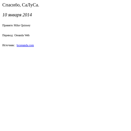
Спасибо, СаЛуСа.
10 января 2014
Принято Mike Quinsey
Перевод: Oreanda Web
Источник:
bcoreanda.com