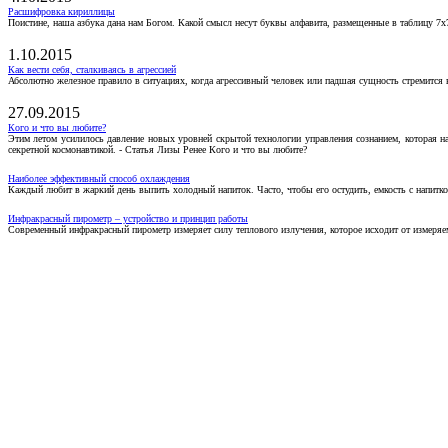
Расшифровка кириллицы
Поистине, наша азбука дана нам Богом. Какой смысл несут буквы алфавита, размещенные в таблицу 7х
1.10.2015
Как вести себя, сталкиваясь в агрессией
Абсолютно железное правило в ситуациях, когда агрессивный человек или падшая сущность стремится ва
27.09.2015
Кого и что вы любите?
Этим летом усилилось давление новых уровней скрытой технологии управления сознанием, которая н
секретной космонавтикой. - Статья Лизы Ренее Кого и что вы любите?
Наиболее эффективный способ охлаждения
Каждый любит в жаркий день выпить холодный напиток. Часто, чтобы его остудить, емкость с напитко
Инфракрасный пирометр – устройство и принцип работы
Современный инфракрасный пирометр измеряет силу теплового излучения, которое исходит от измеряем