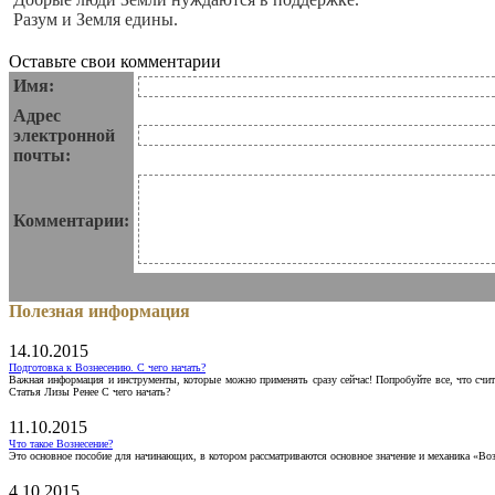
Разум и Земля едины.
Оставьте свои комментарии
Имя:
Адрес
электронной
почты:
Комментарии:
Полезная информация
14.10.2015
Подготовка к Вознесению. С чего начать?
Важная информация и инструменты, которые можно применять сразу сейчас! Попробуйте все, что счит
Статья Лизы Ренее С чего начать?
11.10.2015
Что такое Вознесение?
Это основное пособие для начинающих, в котором рассматриваются основное значение и механика «Воз
4.10.2015