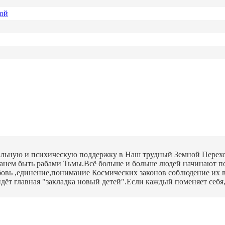
ной
альную и психическую поддержку в Наш трудный Земной Переход
станем быть рабами Тьмы.Всё больше и больше людей начинают п
бовь ,единение,понимание Космических законов соблюдение их 
дёт главная "закладка новый детей".Если каждый поменяет себя,