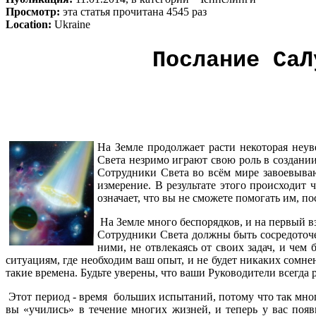
Просмотр:
эта статья прочитана 4545 раз
Location:
Ukraine
Послание СаЛ
На Земле продолжает расти некоторая неув
Света незримо играют свою роль в создании
Сотрудники Света во всём мире завоевываю
измерение. В результате этого происходит 
означает, что вы не сможете помогать им, п
На Земле много беспорядков, и на первый взг
Сотрудники Света должны быть сосредоточ
ними, не отвлекаясь от своих задач, и чем
ситуациям, где необходим ваш опыт, и не будет никаких сомне
такие времена. Будьте уверены, что ваши Руководители всегда 
Этот период - время больших испытаний, потому что так много 
вы «учились» в течение многих жизней, и теперь у вас поя