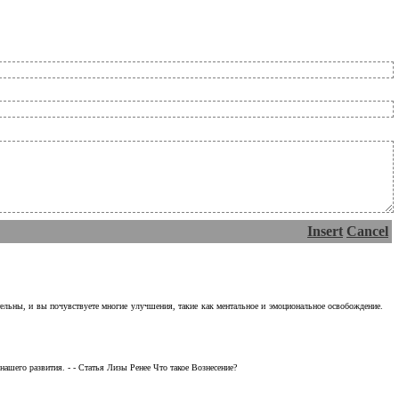
Insert
Cancel
тельны, и вы почувствуете многие улучшения, такие как ментальное и эмоциональное освобождение.
ашего развития. - - Статья Лизы Ренее Что такое Вознесение?