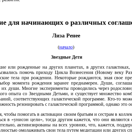
ие для начинающих о различных согла
Лиза Ренее
(
начало
)
Звездные Дети
ие или рожденные на других планетах, в других галактиках, 
вызвались помочь приходу Цикла Вознесения (Новому веку Раз
еские тела при рождении. Некоторые рождаются, зная свое п
Выбор момента рождения заранее преднамерен. Души, соглаш
ии их души. Многие эксперименты проводились через родословн
ого опыта со Звездными Детьми, и существует множество комб
ваний, соответствующих галактической программе. Кто-то мож
можность резонировать с галактической программой, однако это 
, чтобы помогать в активации своим братьям и сестрам в коллек
ься в «унисон цели», тогда другим кажется, что они являются
вительно, активизированы на всех уровнях, что, кажется, подд
лностью омолаживать свои тела путем медитации или других спо