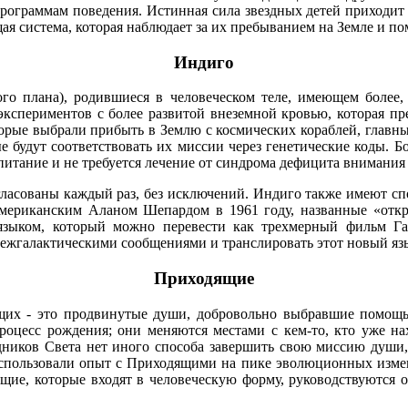
программам поведения. Истинная сила звездных детей приходит
щая система, которая наблюдает за их пребыванием на Земле и по
Индиго
ого плана), родившиеся в человеческом теле, имеющем боле
экспериментов с более развитой внеземной кровью, которая пре
рые выбрали прибыть в Землю с космических кораблей, главным 
е будут соответствовать их миссии через генетические коды. 
итание и не требуется лечение от синдрома дефицита внимания
гласованы каждый раз, без исключений. Индиго также имеют сп
ериканским Аланом Шепардом в 1961 году, названные «откры
 языком, который можно перевести как трехмерный фильм Г
межгалактическими сообщениями и транслировать этот новый язы
Приходящие
щих - это продвинутые души, добровольно выбравшие помощь 
роцесс рождения; они меняются местами с кем-то, кто уже нах
ников Света нет иного способа завершить свою миссию души, 
спользовали опыт с Приходящими на пике эволюционных измене
ящие, которые входят в человеческую форму, руководствуются 