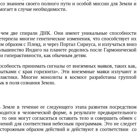
 со знанием своего полного пути и особой миссии для Земли и
могает в случае необходимости.
е, чем две спирали ДНК. Они имеют уникальные способности
терпела многие генетические изменения, что способствует их
образом с Плеяд, и через Портал Сириуса, и излучаться вниз
Большинство Индиго на планете родились после Гармонической
 и гиперактивности, как обычным детям.
особность принимать сигналы от внеземных маяков, таких как,
тками с края горизонта». Эти внеземные маяки излучают и
алактики. Многие монолиты в космосе разработаны группой
к в поля сознания Земли.
Земле в течение ее следующего этапа развития посредством
одится в человеческой форме, в результате предварительного
то они могут согласиться оставить тело и совершить обмен с
ний для соответствия небесным программам. Это не следует
осторожным образом действий и действуют в соответствии со