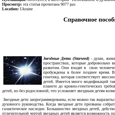
Просмотр:
эта статья прочитана 9077 раз
Location:
Ukraine
Справочное пособ
Звездные Дети (Starseed)
- души, живш
пространствах, которые добровольно 
развития. Они входят в свои человеч
пробуждены в более позднее время. 
генетику, которая соответствует мисс
детей. Имеется много модификаций так
планете до кровно-генетических требо
детей, но без родословной, что усложняет звездным детям воз
Звездные дети запрограммированы, если можно так выразиться
духовного руководства. Когда звездные дети призваны собрат
галактическое наследие. Большинство звездных детей, дейст
отличительной чертой звездных детей является возможность по