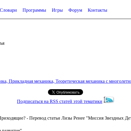
Словари
Программы
Игры
Форум
Контакты
ья
а, Прикладная механика, Теоретическая механика с многолетним
Подписаться на RSS статей этой тематики
Приходящие? - Перевод статьи Лизы Ренее "Миссия Звездных Де
е развитие"