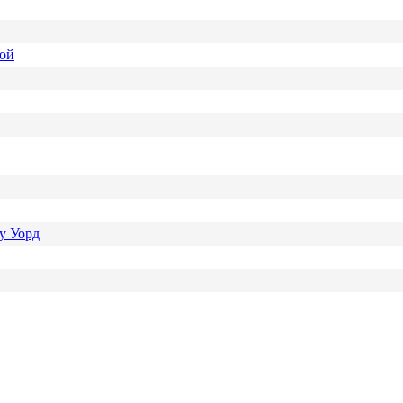
ной
у Уорд