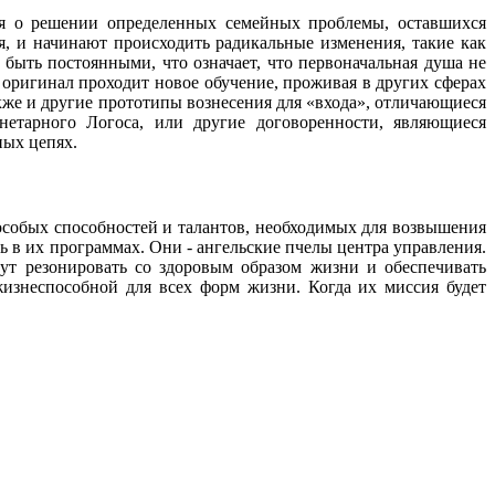
я о решении определенных семейных проблемы, оставшихся
 и начинают происходить радикальные изменения, такие как
быть постоянными, что означает, что первоначальная душа не
 оригинал проходит новое обучение, проживая в других сферах
кже и другие прототипы вознесения для «входа», отличающиеся
етарного Логоса, или другие договоренности, являющиеся
ных цепях.
 особых способностей и талантов, необходимых для возвышения
ь в их программах. Они - ангельские пчелы центра управления.
ут резонировать со здоровым образом жизни и обеспечивать
 жизнеспособной для всех форм жизни. Когда их миссия будет