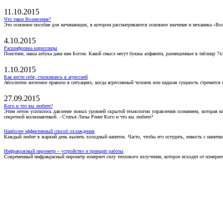
11.10.2015
Что такое Вознесение?
Это основное пособие для начинающих, в котором рассматриваются основное значение и механика «Воз
4.10.2015
Расшифровка кириллицы
Поистине, наша азбука дана нам Богом. Какой смысл несут буквы алфавита, размещенные в таблицу 7х
1.10.2015
Как вести себя, сталкиваясь в агрессией
Абсолютно железное правило в ситуациях, когда агрессивный человек или падшая сущность стремится ва
27.09.2015
Кого и что вы любите?
Этим летом усилилось давление новых уровней скрытой технологии управления сознанием, которая н
секретной космонавтикой. - Статья Лизы Ренее Кого и что вы любите?
Наиболее эффективный способ охлаждения
Каждый любит в жаркий день выпить холодный напиток. Часто, чтобы его остудить, емкость с напитко
Инфракрасный пирометр – устройство и принцип работы
Современный инфракрасный пирометр измеряет силу теплового излучения, которое исходит от измеряем