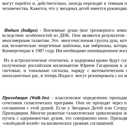
могут перейти и, действительно, иногда переходят к темным 
человечества. Кажется, что у звездных детей имеется руководя
Индиго (Indigos)
- Внеземные души (вне трехмерного земн
вследствие особенностей из ДНК. Они являются результатом 
многомерным талантам. Это многочисленная группа душ, кото
как человеческие энергичные шаблоны, как эмбрионы, которы
Конвергенции в 1987 году. Им необходимо инновационное восп
Их и астрологические отпечатки, и кодировка крови будут со
полученные российским космонавтом Юрием Гагариным и ам
световые, и тональные сигналы, наряду с математическим
инопланетных рас, и теперь Индиго могут резонировать с их 
Приходящие (Walk-Ins)
– классическое определение приходя
сочетания галактических программ. Они не проходят через п
соглашения с этой душой. Если у Звездных Детей или Сотруд
Приходящим. Многие развитые галактические цивилизации и
путать с одержимостью духом, это совершенно иное. Приход
«свободной волей» на космических уровнях соглашений.