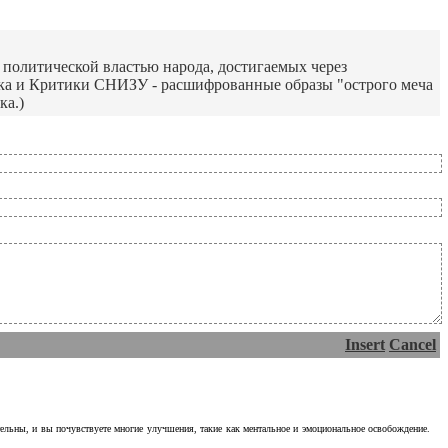
политической властью народа, достигаемых через
 Критики СНИЗУ - расшифрованные образы "острого меча
ка.)
Insert
Cancel
тельны, и вы почувствуете многие улучшения, такие как ментальное и эмоциональное освобождение.