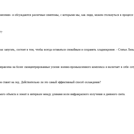
несения» и обсуждаются различные симптомы, с которыми мы, как люди, можем столкнуться в процессе н
7?
с запугать, состоит в том, чтобы всегда оставаться спокойным и сохранять хладнокровие. - Статья Лизы 
аправлена на более сконцентрированные усилия военно-промышленного комплекса и включает в себя с
м ставят на лед. Действительно ли это самый эффективный способ охлаждения?
ого объекта и лежит в интервале между длинами волн инфракрасного излучения и дневного света.