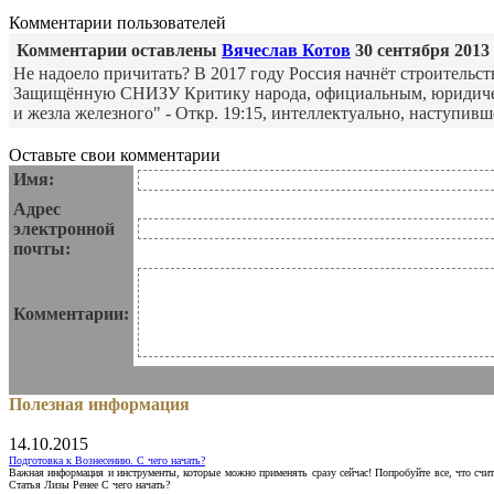
Комментарии пользователей
Комментарии оставлены
Вячеслав Котов
30 сентября 2013 г
Не надоело причитать? В 2017 году Россия начнёт строитель
Защищённую СНИЗУ Критику народа, официальным, юридич
и жезла железного" - Откр. 19:15, интеллектуально, наступивш
Оставьте свои комментарии
Имя:
Адрес
электронной
почты:
Комментарии:
Полезная информация
14.10.2015
Подготовка к Вознесению. С чего начать?
Важная информация и инструменты, которые можно применять сразу сейчас! Попробуйте все, что счит
Статья Лизы Ренее С чего начать?