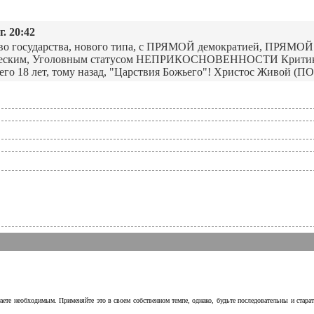
. 20:42
ство государства, нового типа, с ПРЯМОЙ демократией, ПРЯМОЙ 
еским, Уголовным статусом НЕПРИКОСНОВЕННОСТИ Критика и
его 18 лет, тому назад, "Царствия Божьего"! Христос Живой (ПО
аете необходимым. Применяйте это в своем собственном темпе, однако, будьте последовательны и стара