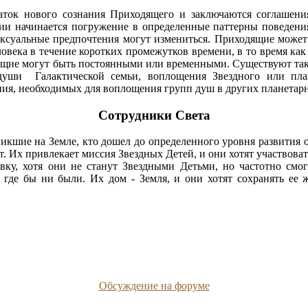
ток нового сознания Приходящего и заключаются соглашени
и начинается погружение в определенные паттерны поведения,
сексуальные предпочтения могут измениться. Приходящие может 
овека в течение коротких промежутков времени, в то время как
одящие могут быть постоянными или временными. Существуют та
души Галактической семьи, воплощения Звездного или план
ния, необходимых для воплощения групп душ в других планетар
Сотрудники Света
никшие на Земле, кто дошел до определенного уровня развития
т. Их привлекает миссия Звездных Детей, и они хотят участвоват
вку, хотя они не станут Звездными Детьми, но частотно смог
е, где бы ни были. Их дом - Земля, и они хотят сохранять ее
Обсуждение на форуме