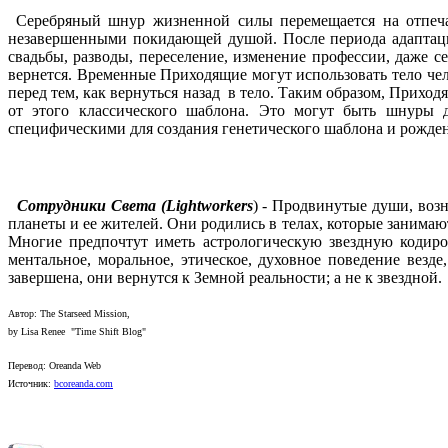
Серебряный шнур жизненной силы перемещается на отпеча
незавершенными покидающей душой. После периода адаптаци
свадьбы, разводы, переселение, изменение профессии, даже 
вернется. Временные Приходящие могут использовать тело чел
перед тем, как вернуться назад в тело. Таким образом, Прих
от этого классического шаблона. Это могут быть шнуры 
специфическими для создания генетического шаблона и рожде
Сотрудники Света (Lightworkers
) - Продвинутые души, воз
планеты и ее жителей. Они родились в телах, которые занимаю
Многие предпочтут иметь астрологическую звездную кодиро
ментальное, моральное, этическое, духовное поведение везд
завершена, они вернутся к Земной реальности; а не к звездной.
Автор: The Starseed Mission,
by Lisa Renee "Time Shift Blog"
Перевод: Oreanda Web
Источник:
bcoreanda.com