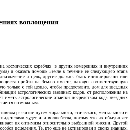
шениях воплощения
на космических кораблях, в других измерениях и внутренних
ума) и оказать помощь Земле в течение ее следующего этапа
редназначение и цель, другие должны быть инициированы или
ающиеся прийти на Землю вместе, находят соответствующую
ую только с той целью, чтобы предоставить дом для звездных
инаций астрологических звездных кодов, от расположения на
ет иметь астрологические отметки посредством кода звездных
остается возможным.
тивном развитии путем морального, этического, ментального и
 свидетелями чудес или волшебства, потому что их объединяет
ерживает их оптимизм относительно выбранной миссии. Другой
собов исцеления. Те, кто еще не активирован в своих знаниях,