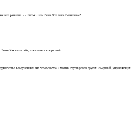
ашего развития. - - Статья Лизы Ренее Что такое Вознесение?
Ренее Как вести себя, сталкиваясь в агрессией
отрудничество вооруженных сил человечества и многих группировок других измерений, управляющих