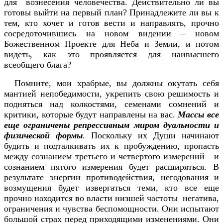
для вознесения человечества. Действительно ли вы
готовы выйти на первый план? Принадлежите ли вы к
тем, кто хочет и готов вести и направлять, прочно
сосредоточившись на новом видении – новом
Божественном Проекте для Неба и Земли, и потом
видеть, как это проявляется для наивысшего
всеобщего блага?
Помните, мои храбрые, вы должны окутать себя
мантией непобедимости, укрепить свою решимость и
подняться над колкостями, семенами сомнений и
критики, которые будут направлены на вас.
Массы все
еще ограничены репрессивным миром дуальности и
физической формы
. Поскольку их Души начинают
будить и подталкивать их к пробуждению, пропасть
между сознанием третьего и четвертого измерений и
сознанием пятого измерения будет расширяться. В
результате энергии противодействия, негодования и
возмущения будет извергаться теми, кто все еще
прочно находится во власти низшей частоты негатива,
ограничения и чувства беспомощности. Они испытают
большой страх перед приходящими изменениями. Они