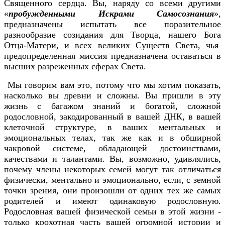
Священного сердца. Вы, наряду со всеми другими
«
пробужденными Искрами Самосознани
я
»,
предназначены испытать все поразительное
разнообразие созидания для Творца, нашего Бога
Отца-Матери, и всех великих Существ Света, чья
предопределенная миссия предназначена оставаться в
высших разреженных сферах Света.
Мы говорим вам это, потому что мы хотим показать,
насколько вы древни и сложны. Вы пришли в эту
жизнь с багажом знаний и богатой, сложной
родословной, закодированный в вашей ДНК, в вашей
клеточной структуре, в ваших ментальных и
эмоциональных телах, так же как и в обширной
чакровой системе, обладающей достоинствами,
качествами и талантами. Вы, возможно, удивлялись,
почему члены некоторых семей могут так отличаться
физически, ментально и эмоционально, если, с земной
точки зрения, они произошли от одних тех же самых
родителей и имеют одинаковую родословную.
Родословная вашей физической семьи в этой жизни -
только крохотная часть вашей огромной истории и