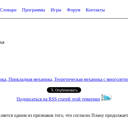
Словари
Программы
Игры
Форум
Контакты
ья
а, Прикладная механика, Теоретическая механика с многолетним
Подписаться на RSS статей этой тематики
является одним из признаков того, что согласно Плану продолж