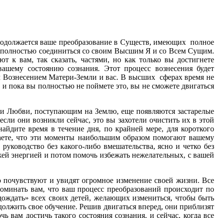
 продолжается ваше преобразование в Существ, имеющих полное
е полностью соединиться со своим Высшим Я и со Всем Сущим.
 к вам, так сказать, частями, но как только вы достигнете
ашему состоянию сознания. Этот процесс вознесения будет
им Вознесением Матери-Земли и вас. В высших сферах время не
 и пока вы полностью не поймете это, вы не сможете двигаться
 и Любви, поступающим на Землю, еще появляются застарелые
ли они возникли сейчас, это вы захотели очистить их в этой
айдите время в течение дня, по крайней мере, для короткого
наете, что эти моменты наибольшим образом помогают вашему
уководство без какого-либо вмешательства, ясно и четко без
жей энергией и потом помочь избежать нежелательных, с вашей
о почувствуют и увидят огромное изменение своей жизни. Все
оминать вам, что ваш процесс преобразований происходит по
дождать» всех своих детей, желающих измениться, чтобы быть
должить свое обучение. Решив двигаться вперед, они приблизят
 вам достичь такого состояния сознания, и сейчас, когда все