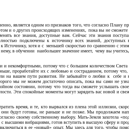
мненно, является одним из признаков того, что согласно Плану
 этом и о других происходящих изменениях, пока вы не сможет
ять все знания, доступные вам. Сейчас эти знания поступают
олностью подключены к источнику всех знаний, доступных в
сь к Источнику, хотя и с меньшей скоростью по сравнению с эт
 нему, в обучении наибольшее значение имеет, чему вы учитесь,
ми и некомфортными, потому что с большим количеством Света
ше, проработайте их с любовью и состраданием, потому что, ес
ли на вашем пути развития. Не забывайте о любви к себе и н
торого мы не можем достаточно описать, пока вы сами не уз
ойном состоянии, потому что тогда вы сможете услышать свое р
лости. Эти спокойные моменты могут зарядить вас новой и све
атить время, и те, кто вырвался из плена этой иллюзии, скор
а они будут готовы, не раньше и не позже. Мы продолжаем нап
согласно своему собственному выбору. Мать-Земля захотела «по
ван с высшими вибрациями, готов вступить в высшую сферу и про
ключиться в ее «новый» опыт. Мы здесь для того, чтобы помочь