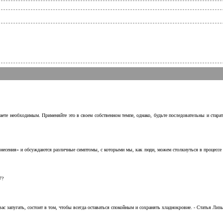
аете необходимым. Применяйте это в своем собственном темпе, однако, будьте последовательны и стара
несения» и обсуждаются различные симптомы, с которыми мы, как люди, можем столкнуться в процессе н
7?
с запугать, состоит в том, чтобы всегда оставаться спокойным и сохранять хладнокровие. - Статья Лизы 