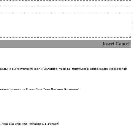
Insert
Cancel
тельны, и вы почувствуете многие улучшения, такие как ментальное и эмоциональное освобождение.
ашего развития. - - Статья Лизы Ренее Что такое Вознесение?
Ренее Как вести себя, сталкиваясь в агрессией