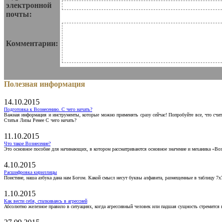
электронной
почты:
Комментарии:
Полезная информация
14.10.2015
Подготовка к Вознесению. С чего начать?
Важная информация и инструменты, которые можно применять сразу сейчас! Попробуйте все, что счит
Статья Лизы Ренее С чего начать?
11.10.2015
Что такое Вознесение?
Это основное пособие для начинающих, в котором рассматриваются основное значение и механика «Воз
4.10.2015
Расшифровка кириллицы
Поистине, наша азбука дана нам Богом. Какой смысл несут буквы алфавита, размещенные в таблицу 7х
1.10.2015
Как вести себя, сталкиваясь в агрессией
Абсолютно железное правило в ситуациях, когда агрессивный человек или падшая сущность стремится ва