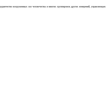
отрудничество вооруженных сил человечества и многих группировок других измерений, управляющих