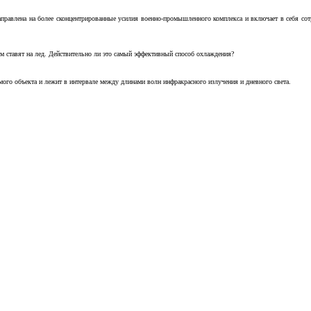
аправлена на более сконцентрированные усилия военно-промышленного комплекса и включает в себя с
м ставят на лед. Действительно ли это самый эффективный способ охлаждения?
ого объекта и лежит в интервале между длинами волн инфракрасного излучения и дневного света.