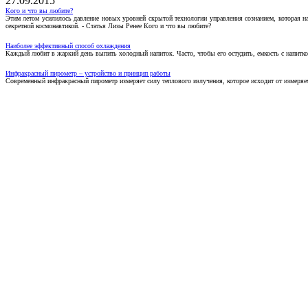
27.09.2015
Кого и что вы любите?
Этим летом усилилось давление новых уровней скрытой технологии управления сознанием, которая н
секретной космонавтикой. - Статья Лизы Ренее Кого и что вы любите?
Наиболее эффективный способ охлаждения
Каждый любит в жаркий день выпить холодный напиток. Часто, чтобы его остудить, емкость с напитко
Инфракрасный пирометр – устройство и принцип работы
Современный инфракрасный пирометр измеряет силу теплового излучения, которое исходит от измеряем