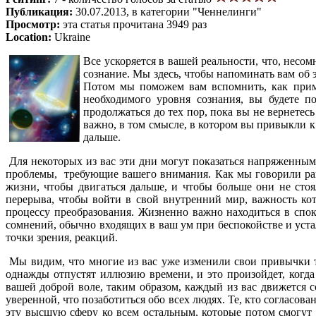
Публикация:
30.07.2013, в категории "Ченнелинги"
Просмотр:
эта статья прочитана 3949 раз
Location:
Ukraine
Все ускоряется в вашей реальности, что, несо
сознание. Мы здесь, чтобы напоминать вам об
Потом мы поможем вам вспомнить, как примен
необходимого уровня сознания, вы будете п
продолжаться до тех пор, пока вы не вернете
важно, в том смысле, в котором вы привыкли к
дальше.
Для некоторых из вас эти дни могут показаться напряженны
проблемы, требующие вашего внимания. Как мы говорили рань
жизни, чтобы двигаться дальше, и чтобы больше они не стоя
перерыва, чтобы войти в свой внутренний мир, важность ко
процессу преобразования. Жизненно важно находиться в спок
сомнений, обычно входящих в ваш ум при беспокойстве и уста
точки зрения, реакций.
Мы видим, что многие из вас уже изменили свои привычки тр
однажды отпустят иллюзию времени, и это произойдет, когд
вашей доброй воле, таким образом, каждый из вас движется 
уверенной, что позаботиться обо всех людях. Те, кто согласо
эту высшую сферу ко всем остальным, которые потом смогут в