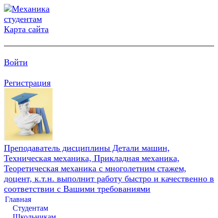
Карта сайта
Войти
Регистрация
Преподаватель дисциплины Детали машин,
Техническая механика, Прикладная механика,
Теоретическая механика с многолетним стажем,
доцент, к.т.н. выполнит работу быстро и качественно в
соответствии с Вашими требованиями
Главная
Студентам
Школьникам