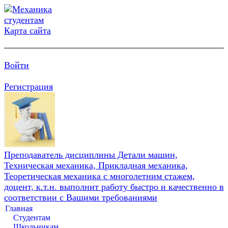
Карта сайта
Войти
Регистрация
Преподаватель дисциплины Детали машин,
Техническая механика, Прикладная механика,
Теоретическая механика с многолетним стажем,
доцент, к.т.н. выполнит работу быстро и качественно в
соответствии с Вашими требованиями
Главная
Студентам
Школьникам