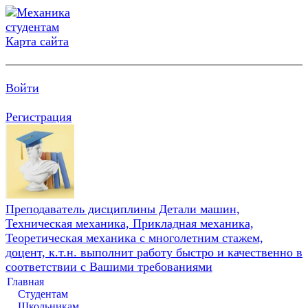
Карта сайта
Войти
Регистрация
Преподаватель дисциплины Детали машин,
Техническая механика, Прикладная механика,
Теоретическая механика с многолетним стажем,
доцент, к.т.н. выполнит работу быстро и качественно в
соответствии с Вашими требованиями
Главная
Студентам
Школьникам