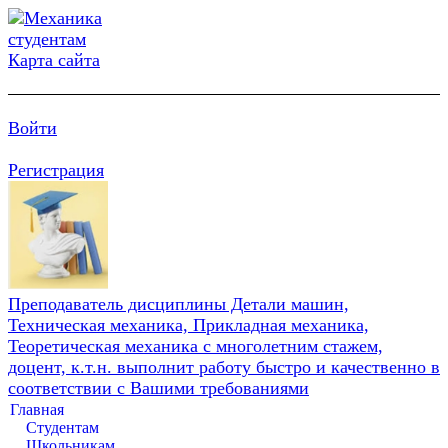
Карта сайта
Войти
Регистрация
Преподаватель дисциплины Детали машин,
Техническая механика, Прикладная механика,
Теоретическая механика с многолетним стажем,
доцент, к.т.н. выполнит работу быстро и качественно в
соответствии с Вашими требованиями
Главная
Студентам
Школьникам