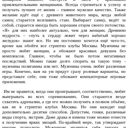
привлекательными женщинами. Всегда стремиться к успеху и
получать лучшее от жизни – главное мужское качество. Также
желание идёт ещё с древнего животного мира, когда любой
самец старается возглавить стаю. Выбирает самку, ведёт за
собой, старается иногда быть хорошим отцом своего потомства.
«Я» для них наиболее актуально, чем для женщин. Древнюю
мудрость – «путь к сердцу лежит через набитый хорошо
желудок» знают все. Но им постоянно хочется ещё чего-то,
кроме как обойти все стриптиз клубы Москвы. Мужчины не
просто любят женщин, а обожают красивых девушек без
комплексов. Главное, чтобы не было потом негативных
последствий. Можно также долго спорить на такую тему -
мужчины полигамны или нет. Мужчины очень любят различные
игры. Конечно, вам на ум придут сразу ролевые варианты, но
представьте себе, они тоже обожают компьютерные игровые
приложения.
Им не нравится, когда они проигрывают, соответственно, любят
выигрывать во всех соревнованиях. Они стараются везде
схватить адреналин, а где его можно получить в полном объёме,
как не в стриптиз клубах Москвы. Но они находят ещё
дополнительно десятки способов. Допустим, гонки, различные
виды спорта, экстрим. Даже драка и измена тоже можно отнести
к получению ярких эмоций. По-крайней мере, так утверждают
многие психологи. Мужчинам нравится себя терзать и