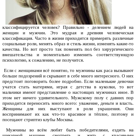
классифицируется человек? Правильно - делением людей на
женщин и мужчин. Это мудрая и древняя человеческая
классификация. Часто в жизни приходится примерять различные
социальные роли, менять образ и стиль жизни, изменять какие-то
качества. Но вот просто так поменять пол без хирургического
вмешательства и моментально изменить соответствующую
психологию, к сожалению, не получится.
Если с женщинами всё понятно, то мужчины как раса вызывают
больше подозрений и скрывают в себе много интересного. О них
предстоит поговорить более подробно. Если маленькие девочки
учатся стать матерями, играя с детства в куколки, то вот
мальчики имеют представление о настоящих мужчинах иное. В
этом нет ничего удивительного. Мужскому полу с давних пор
приходится переносить много всего: уважение, деньги и власть.
Женщины для них выступают в роли украшения. Они
воспринимают их как что-то красивое и тёплое, поэтому и
посещают стриптиз клубы Москвы.
Мужчины во всём любят быть победителями, ездить на
шикарной машине, смотреть и жить с красивыми