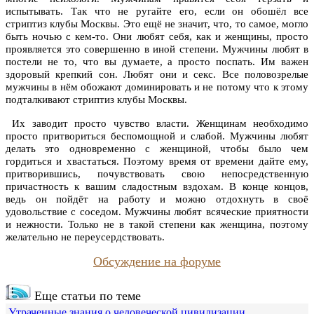
испытывать. Так что не ругайте его, если он обошёл все
стриптиз клубы Москвы. Это ещё не значит, что, то самое, могло
быть ночью с кем-то. Они любят себя, как и женщины, просто
проявляется это совершенно в иной степени. Мужчины любят в
постели не то, что вы думаете, а просто поспать. Им важен
здоровый крепкий сон. Любят они и секс. Все половозрелые
мужчины в нём обожают доминировать и не потому что к этому
подталкивают стриптиз клубы Москвы.
Их заводит просто чувство власти. Женщинам необходимо
просто притвориться беспомощной и слабой. Мужчины любят
делать это одновременно с женщиной, чтобы было чем
гордиться и хвастаться. Поэтому время от времени дайте ему,
притворившись, почувствовать свою непосредственную
причастность к вашим сладостным вздохам. В конце концов,
ведь он пойдёт на работу и можно отдохнуть в своё
удовольствие с соседом. Мужчины любят всяческие приятности
и нежности. Только не в такой степени как женщина, поэтому
желательно не переусердствовать.
Обсуждение на форуме
Еще статьи по теме
Утраченные знания о человеческой цивилизации