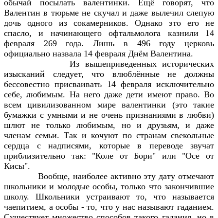
обычай посылать валентинки. Ещё говорят, что
Валентин в тюрьме не скучал и даже вылечил слепую
дочь одного из сокамерников. Однако это его не
спасло, и начинающего офтальмолога казнили 14
февраля 269 года. Лишь в 496 году церковь
официально назвала 14 февраля Днём Валентина.
Из вышеприведенных исторических
изысканий следует, что влюблённые не должны
бессовестно присваивать 14 февраля исключительно
себе, любимым. На него даже дети имеют право. Во
всем цивилизованном мире валентинки (это такие
бумажки с умными и не очень признаниями в любви)
шлют не только любимым, но и друзьям, и даже
членам семьи. Так и кочуют по странам свекольные
сердца с надписями, которые в переводе звучат
приблизительно так: "Коле от Бори" или "Осе от
Кисы".
Вообще, наиболее активно эту дату отмечают
школьники и молодые особы, только что закончившие
школу. Школьники устраивают то, что называется
чаепитием, а особы - то, что у нас называют гаданием.
Существует множество способов такого гадания, но в