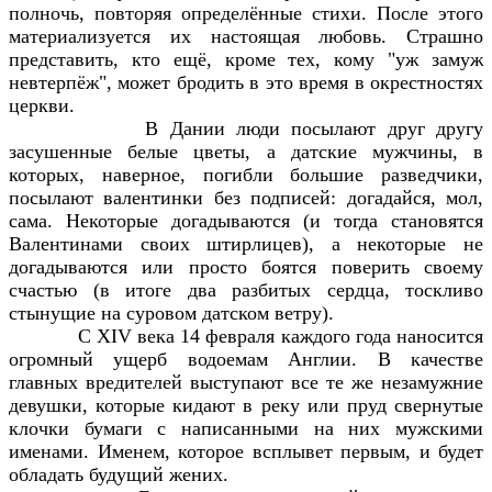
полночь, повторяя определённые стихи. После этого
материализуется их настоящая любовь. Страшно
представить, кто ещё, кроме тех, кому "уж замуж
невтерпёж", может бродить в это время в окрестностях
церкви.
В Дании люди посылают друг другу
засушенные белые цветы, а датские мужчины, в
которых, наверное, погибли большие разведчики,
посылают валентинки без подписей: догадайся, мол,
сама. Некоторые догадываются (и тогда становятся
Валентинами своих штирлицев), а некоторые не
догадываются или просто боятся поверить своему
счастью (в итоге два разбитых сердца, тоскливо
стынущие на суровом датском ветру).
С ХIV века 14 февраля каждого года наносится
огромный ущерб водоемам Англии. В качестве
главных вредителей выступают все те же незамужние
девушки, которые кидают в реку или пруд свернутые
клочки бумаги с написанными на них мужскими
именами. Именем, которое всплывет первым, и будет
обладать будущий жених.