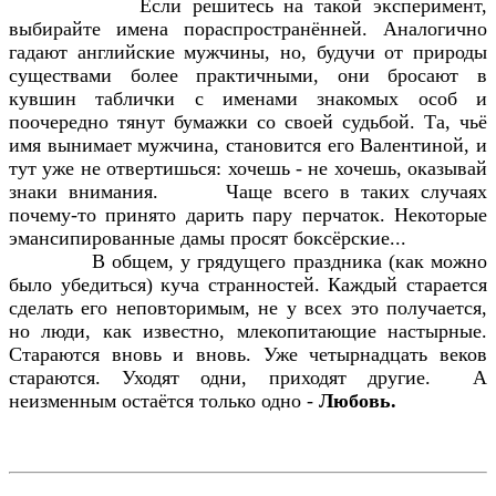
Если решитесь на такой эксперимент,
выбирайте имена пораспространённей. Аналогично
гадают английские мужчины, но, будучи от природы
существами более практичными, они бросают в
кувшин таблички с именами знакомых особ и
поочередно тянут бумажки со своей судьбой. Та, чьё
имя вынимает мужчина, становится его Валентиной, и
тут уже не отвертишься: хочешь - не хочешь, оказывай
знаки внимания.
Чаще всего в таких случаях
почему-то принято дарить пару перчаток. Некоторые
эмансипированные дамы просят боксёрские...
В общем, у грядущего праздника (как можно
было убедиться) куча странностей. Каждый старается
сделать его неповторимым, не у всех это получается,
но люди, как известно, млекопитающие настырные.
Стараются вновь и вновь. Уже четырнадцать веков
стараются. Уходят одни, приходят другие.
А
неизменным остаётся только одно -
Любовь.