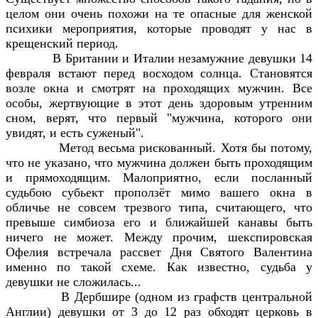
целом они очень похожи на те опасные для женской
психики мероприятия, которые проводят у нас в
крещенский период.
В Британии и Италии незамужние девушки 14
февраля встают перед восходом солнца. Становятся
возле окна и смотрят на проходящих мужчин. Все
особы, жертвующие в этот день здоровым утренним
сном, верят, что первый "мужчина, которого они
увидят, и есть суженый".
Метод весьма рискованный. Хотя бы потому,
что не указано, что мужчина должен быть проходящим
и прямоходящим. Малоприятно, если посланный
судьбою субьект проползёт мимо вашего окна в
обличье не совсем трезвого типа, считающего, что
превыше симбиоза его и ближайшей канавы быть
ничего не может. Между прочим, шекспировская
Офелия встречала рассвет Дня Святого Валентина
именно по такой схеме. Как известно, судьба у
девушки не сложилась...
В Дербшире (одном из графств центральной
Англии) девушки от 3 до 12 раз обходят церковь в