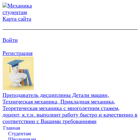
Карта сайта
Войти
Регистрация
Преподаватель дисциплины Детали машин,
Техническая механика, Прикладная механика,
Теоретическая механика с многолетним стажем,
доцент, к.т.н. выполнит работу быстро и качественно в
соответствии с Вашими требованиями
Главная
Студентам
Школьникам