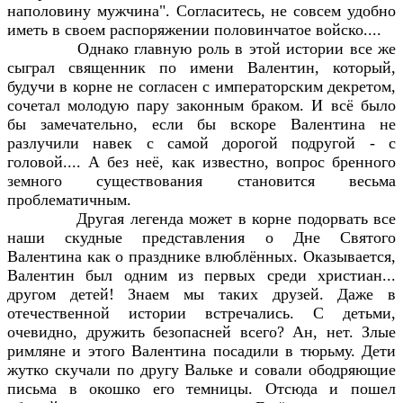
наполовину мужчина". Согласитесь, не совсем удобно
иметь в своем распоряжении половинчатое войско....
Однако главную роль в этой истории все же
сыграл священник по имени Валентин, который,
будучи в корне не согласен с императорским декретом,
сочетал молодую пару законным браком. И всё было
бы замечательно, если бы вскоре Валентина не
разлучили навек с самой дорогой подругой - с
головой.... А без неё, как известно, вопрос бренного
земного существования становится весьма
проблематичным.
Другая легенда может в корне подорвать все
наши скудные представления о Дне Святого
Валентина как о празднике влюблённых. Оказывается,
Валентин был одним из первых среди христиан...
другом детей! Знаем мы таких друзей. Даже в
отечественной истории встречались. С детьми,
очевидно, дружить безопасней всего? Ан, нет. Злые
римляне и этого Валентина посадили в тюрьму. Дети
жутко скучали по другу Вальке и совали ободряющие
письма в окошко его темницы. Отсюда и пошел