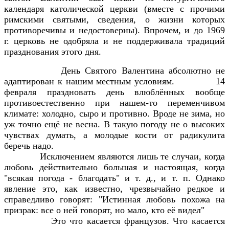
календаря католической церкви (вместе с прочими
римскими святыми, сведения, о жизни которых
противоречивы и недостоверны). Впрочем, и до 1969
г. церковь не одобряла и не поддерживала традиций
празднования этого дня.
День Святого Валентина абсолютно не
адаптирован к нашим местным условиям.
14
февраля праздновать день влюблённых вообще
противоестественно при нашем-то переменчивом
климате: холодно, сыро и противно. Вроде не зима, но
уж точно ещё не весна. В такую погоду не о высоких
чувствах думать, а молодые кости от радикулита
беречь надо.
Исключением являются лишь те случаи, когда
любовь действительно большая и настоящая, когда
"всякая погода - благодать" и т. д., и т. п. Однако
явление это, как известно, чрезвычайно редкое и
справедливо говорят: "Истинная любовь похожа на
призрак: все о ней говорят, но мало, кто её видел"
Это что касается французов. Что касается