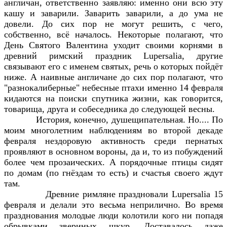
англичан, ответственно заявляю: именно они всю эту
кашу и заварили. Заварить заварили, а до ума не
довели. До сих пор не могут решить, с чего,
собственно, всё началось. Некоторые полагают, что
День Святого Валентина уходит своими корнями в
древний римский праздник Lupersalia, другие
связывают его с именем святых, речь о которых пойдёт
ниже. А наивные англичане до сих пор полагают, что
"разнокалиберные" небесные птахи именно 14 февраля
кидаются на поиски спутника жизни, как говорится,
товарища, друга и собеседника до следующей весны.
История, конечно, душещипательная. Но.... По
моим многолетним наблюдениям во второй декаде
февраля нездоровую активность среди пернатых
проявляют в основном вороны, да и, то из побуждений
более чем прозаических. А порядочные птицы сидят
по домам (по гнёздам то есть) и счастья своего ждут
там.
Древние римляне праздновали Lupersalia 15
февраля и делали это весьма неприлично. Во время
празднования молодые люди колотили кого ни попадя
обрывками звериных шкур. Доставалось даже