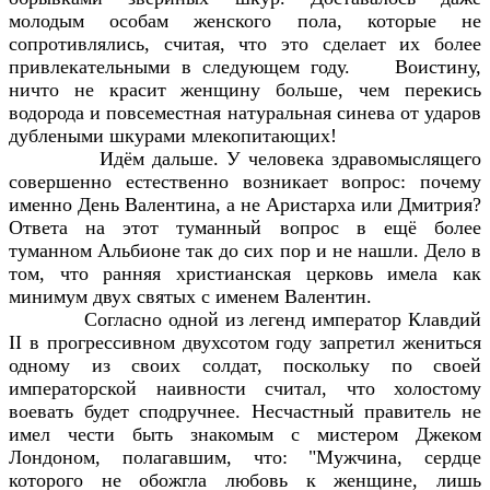
молодым особам женского пола, которые не
сопротивлялись, считая, что это сделает их более
привлекательными в следующем году.
Воистину,
ничто не красит женщину больше, чем перекись
водорода и повсеместная натуральная синева от ударов
дублеными шкурами млекопитающих!
Идём дальше. У человека здравомыслящего
совершенно естественно возникает вопрос: почему
именно День Валентина, а не Аристарха или Дмитрия?
Ответа на этот туманный вопрос в ещё более
туманном Альбионе так до сих пор и не нашли. Дело в
том, что ранняя христианская церковь имела как
минимум двух святых с именем Валентин.
Согласно одной из легенд император Клавдий
II в прогрессивном двухсотом году запретил жениться
одному из своих солдат, поскольку по своей
императорской наивности считал, что холостому
воевать будет сподручнее. Несчастный правитель не
имел чести быть знакомым с мистером Джеком
Лондоном, полагавшим, что: "Мужчина, сердце
которого не обожгла любовь к женщине, лишь