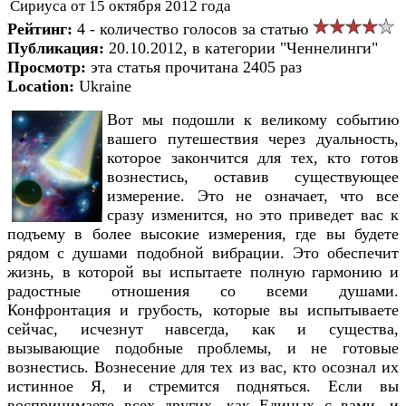
Сириуса от 15 октября 2012 года
Рейтинг:
4 - количество голосов за статью
Публикация:
20.10.2012, в категории "Ченнелинги"
Просмотр:
эта статья прочитана 2405 раз
Location:
Ukraine
Вот мы подошли к великому событию
вашего путешествия через дуальность,
которое закончится для тех, кто готов
вознестись, оставив существующее
измерение. Это не означает, что все
сразу изменится, но это приведет вас к
подъему в более высокие измерения, где вы будете
рядом с душами подобной вибрации. Это обеспечит
жизнь, в которой вы испытаете полную гармонию и
радостные отношения со всеми душами.
Конфронтация и грубость, которые вы испытываете
сейчас, исчезнут навсегда, как и существа,
вызывающие подобные проблемы, и не готовые
вознестись. Вознесение для тех из вас, кто осознал их
истинное Я, и стремится подняться. Если вы
воспринимаете всех других, как Единых с вами, и