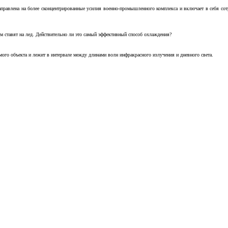
аправлена на более сконцентрированные усилия военно-промышленного комплекса и включает в себя с
м ставят на лед. Действительно ли это самый эффективный способ охлаждения?
ого объекта и лежит в интервале между длинами волн инфракрасного излучения и дневного света.