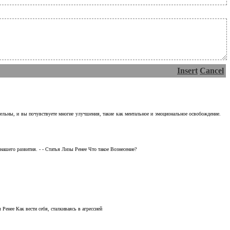
Insert
Cancel
тельны, и вы почувствуете многие улучшения, такие как ментальное и эмоциональное освобождение.
ашего развития. - - Статья Лизы Ренее Что такое Вознесение?
Ренее Как вести себя, сталкиваясь в агрессией