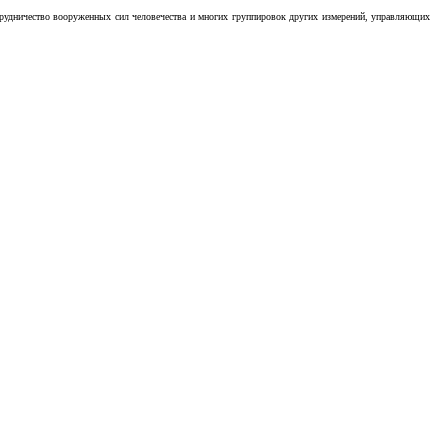
отрудничество вооруженных сил человечества и многих группировок других измерений, управляющих