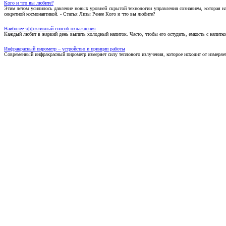
Кого и что вы любите?
Этим летом усилилось давление новых уровней скрытой технологии управления сознанием, которая н
секретной космонавтикой. - Статья Лизы Ренее Кого и что вы любите?
Наиболее эффективный способ охлаждения
Каждый любит в жаркий день выпить холодный напиток. Часто, чтобы его остудить, емкость с напитко
Инфракрасный пирометр – устройство и принцип работы
Современный инфракрасный пирометр измеряет силу теплового излучения, которое исходит от измеряем