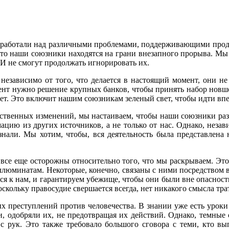
мы работали над различными проблемами, поддерживающими про
что наши союзники находятся на грани внезапного прорыва. Мы 
И не смогут продолжать игнорировать их.
езависимо от того, что делается в настоящий момент, они не
нт нужно решение крупных банков, чтобы принять набор новш
рет. Это включит нашим союзникам зеленый свет, чтобы идти впе
венных изменений, мы настаиваем, чтобы наши союзники раз и 
цию из других источников, а не только от нас. Однако, независ
знали. Мы хотим, чтобы, вся деятельность была представлена 
се еще осторожны относительно того, что мы раскрываем. Это
Иллюминатам. Некоторые, конечно, связаны с ними посредством в
 к нам, и гарантируем убежище, чтобы они были вне опасности. 
оскольку правосудие свершается всегда, нет никакого смысла тра
х преступлений против человечества. В знании уже есть уроки 
и, одобряли их, не предотвращая их действий. Однако, темные 
с рук. Это также требовало большого сговора с теми, кто вып