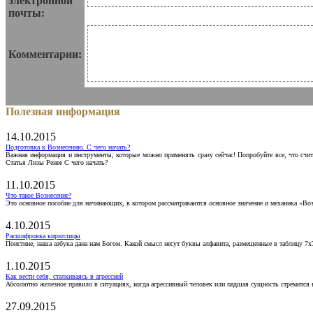
электронной
почты:
Комментарии:
Полезная информация
14.10.2015
Подготовка к Вознесению. С чего начать?
Важная информация и инструменты, которые можно применять сразу сейчас! Попробуйте все, что счит
Статья Лизы Ренее С чего начать?
11.10.2015
Что такое Вознесение?
Это основное пособие для начинающих, в котором рассматриваются основное значение и механика «Воз
4.10.2015
Расшифровка кириллицы
Поистине, наша азбука дана нам Богом. Какой смысл несут буквы алфавита, размещенные в таблицу 7х
1.10.2015
Как вести себя, сталкиваясь в агрессией
Абсолютно железное правило в ситуациях, когда агрессивный человек или падшая сущность стремится ва
27.09.2015