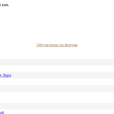
 вам.
Обсуждение на форуме
у Уорд
ной