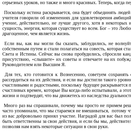
серьезных уроков, но также и много красивых. Теперь, когда п
Поскольку истина раскрывается, она будет объединять людей 
учителя говорили об изменениях для удовлетворения амбиций
учение, действительно, не лучше другого, хотя в некоторых 
сущность, энергия, которая существует во всем. Бог – это Люб
драгоценное, чем является жизнь.
Если вы, как вы могли бы сказать, заблудились, не волнуй
собственным путем и стали полагаться на совесть, которая ст
Света и Истины. Сейчас вы снова пробудились, сбросили канд
присутствию, «слышите» их советы и отвечаете на их побужде
Руководителем или Высшим Я.
Для тех, кто готовится к Вознесению, советуем сохранять
рассердиться на их действия, и если вы достигли такого уровн
счастливыми и радостными, поскольку будущее раскрывается п
счастливых времен, которые Вы когда-либо испытывали, а это
жизни и подтвердят, что вы движетесь из наследства дуальнос
Много раз вы спрашивали, почему мы просто не примем реше
часто упоминали, что мы стараемся не вмешиваться, потому что
из вас добровольно принял участие. Наградой для вас был п
быть ответственны за свои действия, и если бы мы, действит
позволяя нам взять некоторые ситуации в свои руки.