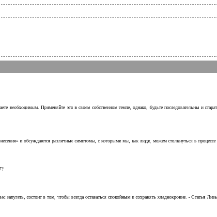
аете необходимым. Применяйте это в своем собственном темпе, однако, будьте последовательны и стара
несения» и обсуждаются различные симптомы, с которыми мы, как люди, можем столкнуться в процессе н
7?
с запугать, состоит в том, чтобы всегда оставаться спокойным и сохранять хладнокровие. - Статья Лизы 