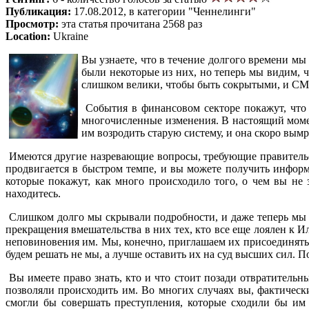
Публикация:
17.08.2012, в категории "Ченнелинги"
Просмотр:
эта статья прочитана 2568 раз
Location:
Ukraine
Вы узнаете, что в течение долгого времени 
были некоторые из них, но теперь мы видим, 
слишком велики, чтобы быть сокрытыми, и СМ
События в финансовом секторе покажут, что н
многочисленные изменения. В настоящий моме
им возродить старую систему, и она скоро вым
Имеются другие назревающие вопросы, требующие правительст
продвигается в быстром темпе, и вы можете получить информа
которые покажут, как много происходило того, о чем вы не 
находитесь.
Слишком долго мы скрывали подробности, и даже теперь мы в
прекращения вмешательства в них тех, кто все еще лоялен к 
неповиновения им. Мы, конечно, приглашаем их присоединяться
будем решать не мы, а лучше оставить их на суд высших сил. П
Вы имеете право знать, кто и что стоит позади отвратительны
позволяли происходить им. Во многих случаях вы, фактическ
смогли бы совершать преступления, которые сходили бы им 