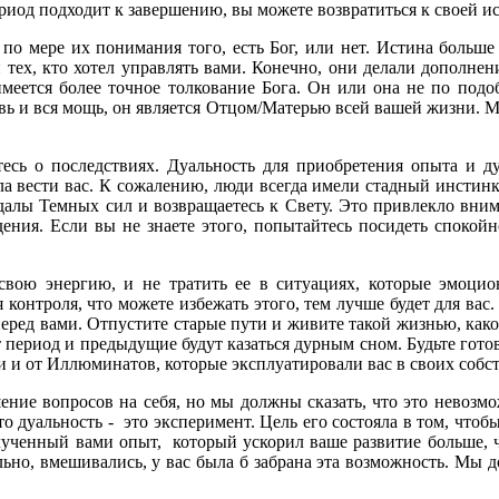
ериод подходит к завершению, вы можете возвратиться к своей и
по мере их понимания того, есть Бог, или нет. Истина больше 
 тех, кто хотел управлять вами. Конечно, они делали дополне
имеется более точное толкование Бога. Он или она не по подо
овь и вся мощь, он является Отцом/Матерью всей вашей жизни. М
тесь о последствиях. Дуальность для приобретения опыта и д
ала вести вас. К сожалению, люди всегда имели стадный инстин
алы Темных сил и возвращаетесь к Свету. Это привлекло вниман
ния. Если вы не знаете этого, попытайтесь посидеть спокойно 
 свою энергию, и не тратить ее в ситуациях, которые эмоц
я контроля, что можете избежать этого, тем лучше будет для вас
еред вами. Отпустите старые пути и живите такой жизнью, какой
т период и предыдущие будут казаться дурным сном. Будьте гот
ти и от Иллюминатов, которые эксплуатировали вас в своих собс
ние вопросов на себя, но мы должны сказать, что это невоз
 дуальность - это эксперимент. Цель его состояла в том, чтобы
олученный вами опыт, который ускорил ваше развитие больше,
ельно, вмешивались, у вас была б забрана эта возможность. Мы 