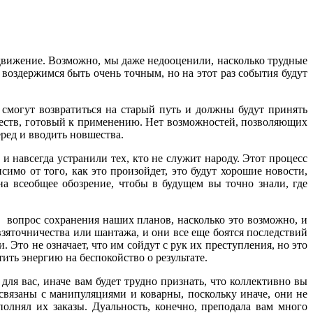
движение. Возможно, мы даже недооценили, насколько трудные
воздержимся быть очень точным, но на этот раз события будут
 смогут возвратиться на старый путь и должны будут принять
еств, готовый к применению. Нет возможностей, позволяющих
ред и вводить новшества.
навсегда устранили тех, кто не служит народу. Этот процесс
имо от того, как это произойдет, это будут хорошие новости,
на всеобщее обозрение, чтобы в будущем вы точно знали, где
 вопрос сохранения наших планов, насколько это возможно, и
зяточничества или шантажа, и они все еще боятся последствий
Это не означает, что им сойдут с рук их преступления, но это
тить энергию на беспокойство о результате.
для вас, иначе вам будет трудно признать, что коллективно вы
связаны с манипуляциями и коварны, поскольку иначе, они не
олнял их заказы. Дуальность, конечно, преподала вам много