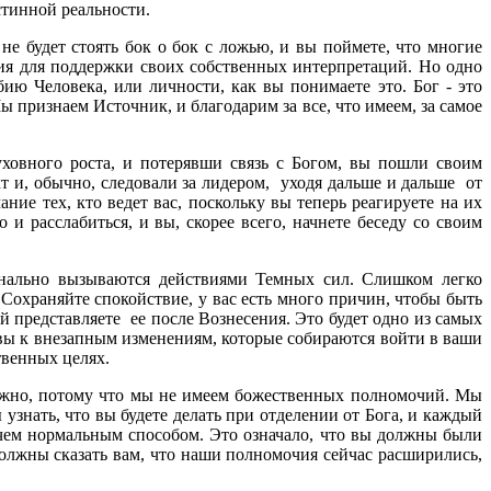
стинной реальности.
не будет стоять бок о бок с ложью, и вы поймете, что многие
ния для поддержки своих собственных интерпретаций. Но одно
бию Человека, или личности, как вы понимаете это. Бог - это
ы признаем Источник, и благодарим за все, что имеем, за самое
уховного роста, и потерявши связь с Богом, вы пошли своим
кт и, обычно, следовали за лидером, уходя дальше и дальше от
ие тех, кто ведет вас, поскольку вы теперь реагируете на их
и расслабиться, и вы, скорее всего, начнете беседу со своим
ионально вызываются действиями Темных сил. Слишком легко
. Сохраняйте спокойствие, у вас есть много причин, чтобы быть
 представляете ее после Вознесения. Это будет одно из самых
овы к внезапным изменениям, которые собираются войти в ваши
твенных целях.
можно, потому что мы не имеем божественных полномочий. Мы
 узнать, что вы будете делать при отделении от Бога, и каждый
 чем нормальным способом. Это означало, что вы должны были
должны сказать вам, что наши полномочия сейчас расширились,