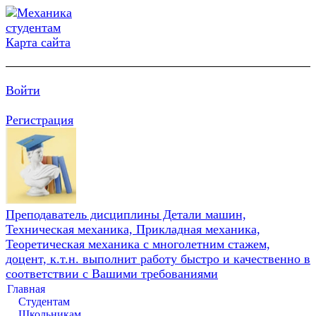
Карта сайта
Войти
Регистрация
Преподаватель дисциплины Детали машин,
Техническая механика, Прикладная механика,
Теоретическая механика с многолетним стажем,
доцент, к.т.н. выполнит работу быстро и качественно в
соответствии с Вашими требованиями
Главная
Студентам
Школьникам