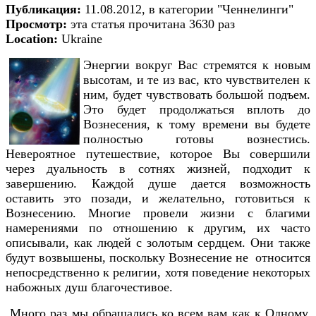
Публикация:
11.08.2012, в категории "Ченнелинги"
Просмотр:
эта статья прочитана 3630 раз
Location:
Ukraine
Энергии вокруг Вас стремятся к новым
высотам, и те из вас, кто чувствителен к
ним, будет чувствовать большой подъем.
Это будет продолжаться вплоть до
Вознесения, к тому времени вы будете
полностью готовы вознестись.
Невероятное путешествие, которое Вы совершили
через дуальность в сотнях жизней, подходит к
завершению. Каждой душе дается возможность
оставить это позади, и желательно, готовиться к
Вознесению. Многие провели жизни с благими
намерениями по отношению к другим, их часто
описывали, как людей с золотым сердцем. Они также
будут возвышены, поскольку Вознесение не относится
непосредственно к религии, хотя поведение некоторых
набожных душ благочестивое.
Много раз мы обращались ко всем вам как к Одному,