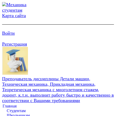
Карта сайта
Войти
Регистрация
Преподаватель дисциплины Детали машин,
Техническая механика, Прикладная механика,
Теоретическая механика с многолетним стажем,
доцент, к.т.н. выполнит работу быстро и качественно в
соответствии с Вашими требованиями
Главная
Студентам
Школьникам