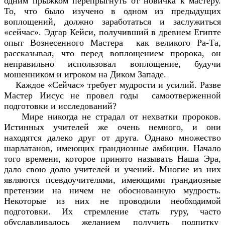
одним прыжком перепрыгнуть от новичка к мастеру.
То, что было изучено в одном из предыдущих
воплощений, должно заработаться и заслужиться
«сейчас». Эдгар Кейси, получивший в древнем Египте
опыт Вознесенного Мастера как великого Ра-Та,
рассказывал, что перед воплощением пророка, он
неправильно использовал воплощение, будучи
мошенником и игроком на Диком Западе.
Каждое «Сейчас» требует мудрости и усилий. Разве
Мастер Иисус не провел годы самоотверженной
подготовки и исследований?
Мире никогда не страдал от нехватки пророков.
Истинных учителей же очень немного, и они
находятся далеко друг от друга. Однако множество
шарлатанов, имеющих грандиозные амбиции. Начало
того времени, которое принято называть Наша Эра,
дало свою долю учителей и учений. Многие из них
являются псевдоучителями, имеющими грандиозные
претензии на ничем не обоснованную мудрость.
Некоторые из них не проводили необходимой
подготовки. Их стремление стать гуру, часто
обуславливалось желанием получить подпитку