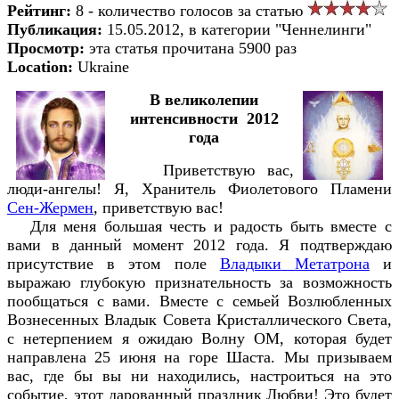
Рейтинг:
8 - количество голосов за статью
Публикация:
15.05.2012, в категории "Ченнелинги"
Просмотр:
эта статья прочитана 5900 раз
Location:
Ukraine
В великолепии
интенсивности 2012
года
Приветствую вас,
люди-ангелы! Я, Хранитель Фиолетового Пламени
Сен-Жермен
, приветствую вас!
Для меня большая честь и радость быть вместе с
вами в данный момент 2012 года. Я подтверждаю
присутствие в этом поле
Владыки Метатрона
и
выражаю глубокую признательность за возможность
пообщаться с вами. Вместе с семьей Возлюбленных
Вознесенных Владык Совета Кристаллического Света,
с нетерпением я ожидаю Волну ОМ, которая будет
направлена 25 июня на горе Шаста. Мы призываем
вас, где бы вы ни находились, настроиться на это
событие, этот дарованный праздник Любви! Это будет