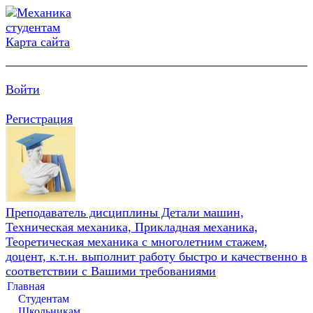
Карта сайта
Войти
Регистрация
Преподаватель дисциплины Детали машин,
Техническая механика, Прикладная механика,
Теоретическая механика с многолетним стажем,
доцент, к.т.н. выполнит работу быстро и качественно в
соответствии с Вашими требованиями
Главная
Студентам
Школьникам