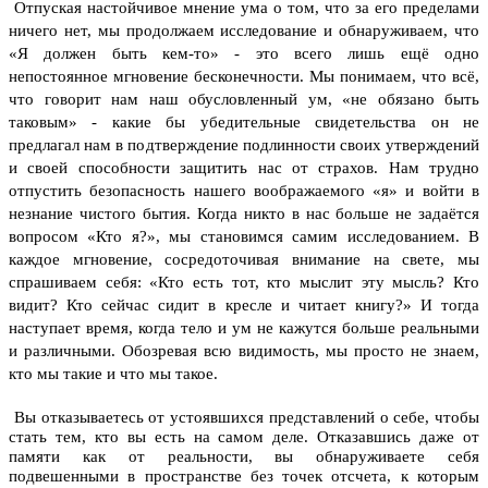
Отпуская настойчивое мнение ума о том, что за его пределами
ничего нет, мы продолжаем исследование и обнаруживаем, что
«Я должен быть кем-то» - это всего лишь ещё одно
непостоянное мгновение бесконечности. Мы понимаем, что всё,
что говорит нам наш обусловленный ум, «не обязано быть
таковым» - какие бы убедительные свидетельства он не
предлагал нам в подтверждение подлинности своих утверждений
и своей способности защитить нас от страхов. Нам трудно
отпустить безопасность нашего воображаемого «я» и войти в
незнание чистого бытия.
Когда никто в нас больше не задаётся
вопросом «Кто я?», мы становимся самим исследованием. В
каждое мгновение, сосредоточивая внимание на свете, мы
спрашиваем себя: «Кто есть тот, кто мыслит эту мысль? Кто
видит? Кто сейчас сидит в кресле и читает книгу?» И тогда
наступает время, когда тело и ум не кажутся больше реальными
и различными. Обозревая всю видимость, мы просто не знаем,
кто мы такие и что мы такое.
Вы отказываетесь от устоявшихся представлений о себе, чтобы
стать тем, кто вы есть на самом деле. Отказавшись даже от
памяти как от реальности, вы обнаруживаете себя
подвешенными в пространстве без точек отсчета, к которым