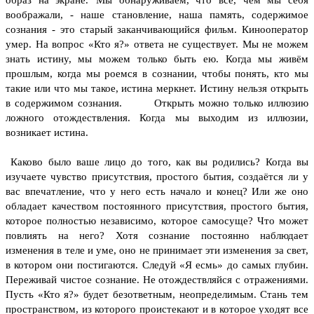
воображали, - наше становление, наша память, содержимое
сознания - это старый заканчивающийся фильм. Кинооператор
умер. На вопрос «Кто я?» ответа не существует. Мы не можем
знать истину, мы можем только быть ею. Когда мы живём
прошлым, когда мы роемся в сознании, чтобы понять, кто мы
такие или что мы такое, истина меркнет. Истину нельзя открыть
в содержимом сознания. Открыть можно только иллюзию
ложного отождествления. Когда мы выходим из иллюзии,
возникает истина.
Каково было ваше лицо до того, как вы родились? Когда вы
изучаете чувство присутствия, простого бытия, создаётся ли у
вас впечатление, что у него есть начало и конец? Или же оно
обладает качеством постоянного присутствия, простого бытия,
которое полностью независимо, которое самосуще? Что может
повлиять на него? Хотя сознание постоянно наблюдает
изменения в теле и уме, оно не принимает эти изменения за свет,
в котором они постигаются.
Следуй «Я есмь» до самых глубин.
Переживай чистое сознание. Не отождествляйся с отражениями.
Пусть «Кто я?» будет безответным, неопределимым. Стань тем
пространством, из которого проистекают и в которое уходят все