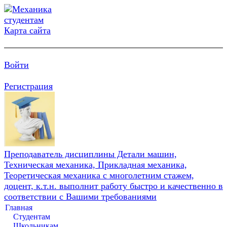
Карта сайта
Войти
Регистрация
Преподаватель дисциплины Детали машин,
Техническая механика, Прикладная механика,
Теоретическая механика с многолетним стажем,
доцент, к.т.н. выполнит работу быстро и качественно в
соответствии с Вашими требованиями
Главная
Студентам
Школьникам