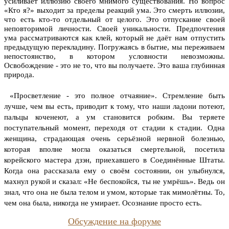
усиливает иллюзию своего мнимого существования. Но вопрос
«Кто я?» выходит за пределы реакций ума. Это смерть иллюзии,
что есть кто-то отдельный от целого. Это отпускание своей
неповторимой личности. Своей уникальности. Предпочтения
ума рассматриваются как клей, который не даёт нам отпустить
предыдущую перекладину. Погружаясь в бытие, мы переживаем
непостоянство, в котором условности невозможны.
Освобождение - это не то, что вы получаете. Это ваша глубинная
природа.
«Просветление - это полное отчаяние». Стремление быть
лучше, чем вы есть, приводит к тому, что наши ладони потеют,
пальцы коченеют, а ум становится робким. Вы теряете
поступательный момент, переходя от стадии к стадии.
Одна
женщина, страдающая очень серьёзной нервной болезнью,
которая вполне могла оказаться смертельной, посетила
корейского мастера дзэн, приехавшего в Соединённые Штаты.
Когда она рассказала ему о своём состоянии, он улыбнулся,
махнул рукой и сказал: «Не беспокойся, ты не умрёшь». Ведь он
знал, что она не была телом и умом, которые так мимолётны. То,
чем она была, никогда не умирает. Осознание просто есть.
Обсуждение на форуме