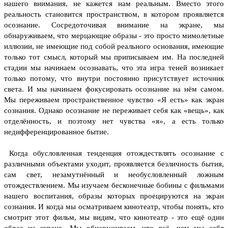
нашего внимания, не кажется нам реальным. Вместо этого
реальность становится пространством, в котором проявляется
осознание. Сосредоточивая внимание на экране, мы
обнаруживаем, что мерцающие образы - это просто мимолетные
иллюзии, не имеющие под собой реального основания, имеющие
только тот смысл, который мы приписываем им.
На последней
стадии мы начинаем осознавать, что эта игра теней возникает
только потому, что внутри постоянно присутствует источник
света. И мы начинаем фокусировать осознание на нём самом.
Мы переживаем пространственное чувство «Я есть» как экран
сознания. Однако осознание не переживает себя как «вещь», как
отделённость, и поэтому нет чувства «я», а есть только
недифференцированное бытие.
Когда обусловленная тенденция отождествлять осознание с
различными объектами уходит, проявляется безличность бытия,
сам свет, незамутнённый и необусловленный ложным
отождествлением. Мы изучаем бесконечные бобины с фильмами
нашего воспитания, образы которых проецируются на экран
сознания. И когда мы осматриваем кинотеатр, чтобы понять, кто
смотрит этот фильм, мы видим, что кинотеатр - это ещё один
образ на экране.
Мы обнаруживаем, что всё, чем мы себя