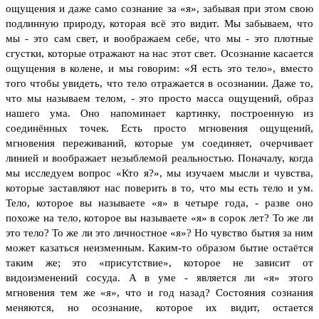
ощущения и даже само сознание за «я», забывая при этом свою
подлинную природу, которая всё это видит. Мы забываем, что
мы - это сам свет, и воображаем себе, что мы - это плотные
сгустки, которые отражают на нас этот свет.
Осознание касается
ощущения в колене, и мы говорим: «Я есть это тело», вместо
того чтобы увидеть, что тело отражается в осознании. Даже то,
что мы называем телом, - это просто масса ощущений, образ
нашего ума. Оно напоминает картинку, построенную из
соединённых точек. Есть просто мгновения ощущений,
мгновения переживаний, которые ум соединяет, очерчивает
линией и воображает незыблемой реальностью. Поначалу, когда
мы исследуем вопрос «Кто я?», мы изучаем мысли и чувства,
которые заставляют нас поверить в то, что мы есть тело и ум.
Тело, которое вы называете «я» в четыре года, - разве оно
похоже на тело, которое вы называете «я» в сорок лет? То же ли
это тело? То же ли это личностное «я»? Но чувство бытия за ним
может казаться неизменным. Каким-то образом бытие остаётся
таким же; это «присутствие», которое не зависит от
видоизменений сосуда. А в уме - является ли «я» этого
мгновения тем же «я», что и год назад? Состояния сознания
меняются, но осознание, которое их видит, остается