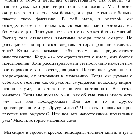
нашего ума, который видит сон этой жизни. Мы боимся
очнуться от этого сна, мы боимся, что ум не сможет больше
плести свою фантазию.
В той мере, в которой мы
отождествляемся с телом как со «мной» или с «моим», мы
боимся смерти. Тело умирает - в этом не может быть сомнений.
Распад тела становится заметным вскоре после смерти. Но
распадается ли при этом энергия, которая раньше оживляла
тело?
Когда «я» называет себя телом, оно предчувствует
непостоянство. Когда «я» отождествляется с умом, оно боится
исчезновения. Хотя рассматриваемый ум постоянно кажется нам
растворяющимся и воссоздающимся. Постоянное умирание и
возрождение, от мгновения к мгновению.
Когда мы думаем о
себе как о теле или как об уме, мы смущаемся, поскольку видим,
что ни в уме, ни в теле нет ничего постоянного. Всё везде
меняется. Когда мы думаем о «я» как об уме, какая мысль есть
«я», эта или последующая? Или же и то и другое
противоречащие друг Другу мысли? Что есть то «я», которое
грустит или радуется? Или все это непостоянные проявления
ума? Мысли, которые мыслятся сами.
Мы сидим в удобном кресле, поглощены чтением книги, и тут в