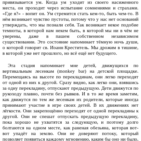
привязывается ум. Когда ум уходит из своего насиженного
места, он проходит через испытание сомнениями и страхами.
«Где я?» - вопит он. Ум стремится стать кем-то, быть чем-то. В
нём возникает чувство пустоты, потому что у нас нет оснований
утверждать, что мы познали себя. Так возникает некое подобие
темноты, в которой нам некем быть, в которой мы ни в чём не
уверены, даже в пашем собственном независимом
существовании. Это состояние напоминает тёмную ночь души,
о которой говорит св. Иоанн Креститель. Мы дрожим в тишине,
в которой уже нет прошлого, но всё ещё нет будущего.
Эта стадия напоминает мне детей, движущихся по
вертикальным лесенкам (monkey bar) на детской площадке.
Перемещаясь на высоте по перекладинам, они легко переходят
от одной из них к другой. Сразу видно, как легко они, взявшись
за одну перекладину, отпускают предыдущую. Дети движутся по
рукоходу плавно, почти без рывков. И в то же время заметим,
как движутся по тем же лесенкам их родители, которые иногда
принимают участие в игре своих детей. В их движениях нет
лёгкости. Они закрепощённо переходят от одной перекладины к
другой. Они не спешат отпускать предыдущую перекладину,
пока хорошо не ухватятся за следующую, и поэтому долго
болтаются на одном месте, как раненая обезьяна, которая вот-
вот упадёт на землю. Они не доверяют потоку, который
позволяет появиться каждому мгновению, каким бы оно ни было,