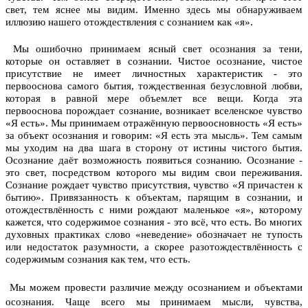
свет, тем яснее мы видим. Именно здесь мы обнаруживаем
иллюзию нашего отождествления с сознанием как «я».
Мы ошибочно принимаем ясный свет осознания за тени,
которые он оставляет в сознании. Чистое осознание, чистое
присутствие не имеет личностных характеристик - это
первооснова самого бытия, тождественная безусловной любви,
которая в равной мере объемлет все вещи. Когда эта
первооснова порождает сознание, возникает вселенское чувство
«Я есть». Мы принимаем отражённую первоосновность «Я есть»
за объект осознания и говорим: «Я есть эта мысль». Тем самым
мы уходим на два шага в сторону от истины чистого бытия.
Осознание даёт возможность появиться сознанию. Осознание -
это свет, посредством которого мы видим свои переживания.
Сознание рождает чувство присутствия, чувство «Я причастен к
бытию». Привязанность к объектам, парящим в сознании, и
отождествлённость с ними рождают маленькое «я», которому
кажется, что содержимое сознания - это всё, что есть. Во многих
духовных практиках слово «неведение» обозначает не тупость
или недостаток разумности, а скорее разотождествлённость с
содержимым сознания как тем, что есть.
Мы можем провести различие между осознанием и объектами
осознания. Чаще всего мы принимаем мысли, чувства,