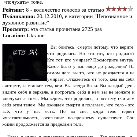
«почухать» тоже.
Рейтинг:
8 - количество голосов за статью
Публикация:
20.12.2010, в категории "Непознанное и
духовное развитие"
Просмотр:
эта статья прочитана 2725 раз
Location:
Ukraine
Вы боитесь, смерти потому, что верите,
что родились. Но кто тот, кто родился?
Кто тот, кто умирает? Посмотрите внутрь.
Какое было у вас лицо до рождения? На
самом деле вы то, что не рождается и не
умирает. Откажитесь от того, кем вы себя
считаете, и станьте тем, кем Вы всегда были. Вы каждый день
видите себя в зеркале, а потрогать себя в нём вы не можете и
«почухать» тоже.
Мы верим, что родились, и поэтому считаем
себя этим телом. Мы ожидаем смерти и полагаем, что тело - это
всё, что у нас есть. Но во сне, когда тело теряет
чувствительность, осознание по-прежнему существует. Сон
жизни продолжается за пределами тела.
«Когда я умру, я перестану существовать». Так говорит «я»