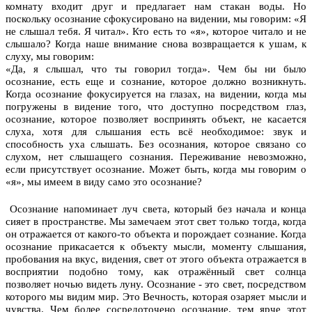
комнату входит друг и предлагает нам стакан воды. Но
поскольку осознание сфокусировано на видении, мы говорим: «Я
не слышал тебя. Я читал». Кто есть то «я», которое читало и не
слышало? Когда наше внимание снова возвращается к ушам, к
слуху, мы говорим:
«Да, я слышал, что ты говорил тогда». Чем бы ни было
осознание, есть еще и сознание, которое должно возникнуть.
Когда осознание фокусируется на глазах, на видении, когда мы
погружены в видение того, что доступно посредством глаз,
осознание, которое позволяет воспринять объект, не касается
слуха, хотя для слышания есть всё необходимое: звук и
способность уха слышать. Без осознания, которое связано со
слухом, нет слышащего сознания. Переживание невозможно,
если присутствует осознание. Может быть, когда мы говорим о
«я», мы имеем в виду само это осознание?
Осознание напоминает луч света, который без начала и конца
сияет в пространстве. Мы замечаем этот свет только тогда, когда
он отражается от какого-то объекта и порождает сознание. Когда
осознание прикасается к объекту мысли, моменту слышания,
пробования на вкус, видения, свет от этого объекта отражается в
восприятии подобно тому, как отражённый свет солнца
позволяет ночью видеть луну. Осознание - это свет, посредством
которого мы видим мир. Это Вечность, которая озаряет мысли и
чувства. Чем более сосредоточено осознание, тем ярче этот