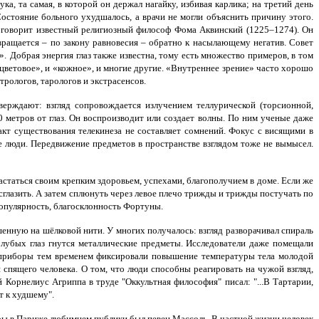
а, та самая, в которой он держал нагайку, избивая карлика; на третий день
Состояние больного ухудшалось, а врачи не могли объяснить причину этого.
» говорит известный религиозный философ Фома Аквинский (1225–1274). Он
вращается – по закону равновесия – обратно к насылающему негатив. Совет
».
Добрая энергия глаз также известна, тому есть множество примеров, в том
«цветовое», и «кожное», и многие другие. «Внутреннее зрение» часто хорошо
рологов, тарологов и экстрасенсов.
ерждают: взгляд сопровождается излучением теллурической (торсионной,
 метров от глаз. Он воспроизводит или создает волны. По ним ученые даже
кт существования телекинеза не составляет сомнений. Фокус с висящими в
е люди. Передвижение предметов в пространстве взглядом тоже не вымысел.
вастаться своим крепким здоровьем, успехами, благополучием в доме.
Если же
 сглазить. А затем сплюнуть через левое плечо трижды и трижды постучать по
 популярность, благосклонность Фортуны.
енную на шёлковой нити. У многих получалось: взгляд разворачивал спираль
лубых глаз гнутся металлические предметы. Исследователи даже помещали
а приборы тем временем фиксировали повышение температуры тела молодой
 спящего человека.
О том, что люди способны реагировать на чужой взгляд,
 Корнелиус Агриппа в труде "Оккультная философия" писал: "...В Тартарии,
т к худшему".
еры в Париже любимцем публики был певец Массоль. В частной жизни человек