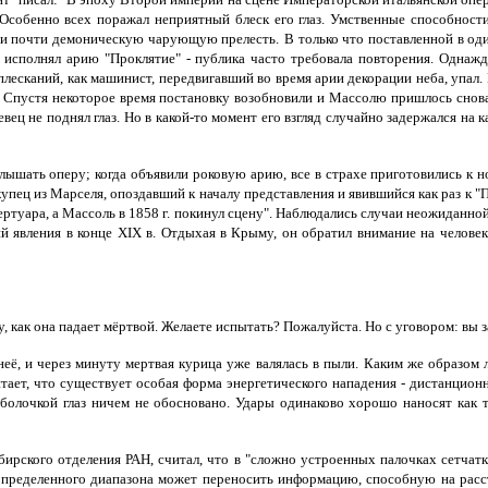
собенно всех поражал неприятный блеск его глаз. Умственные способности 
нии почти демоническую чарующую прелесть.
В только что поставленной в од
н исполнял арию "Проклятие" - публика часто требовала повторения. Одна
плесканий, как машинист, передвигавший во время арии декорации неба, упал.
Спустя некоторое время постановку возобновили и Массолю пришлось снова
евец не поднял глаз. Но в какой-то момент его взгляд случайно задержался на 
лышать оперу; когда объявили роковую арию, все в страхе приготовились к н
купец из Марселя, опоздавший к началу представления и явившийся как раз к
ертуара, а Массоль в 1858 г. покинул сцену".
Наблюдались случаи неожиданной с
й явления в конце XIX в. Отдыхая в Крыму, он обратил внимание на человек
ицу, как она падает мёртвой. Желаете испытать? Пожалуйста. Но с уговором: в
её, и через минуту мертвая курица уже валялась в пыли.
Каким же образом л
ает, что существует особая форма энергетического нападения - дистанционн
лочкой глаз ничем не обосновано. Удары одинаково хорошо наносят как тём
ирского отделения РАН, считал, что в "сложно устроенных палочках сетчатки
 определенного диапазона может переносить информацию, способную на рас