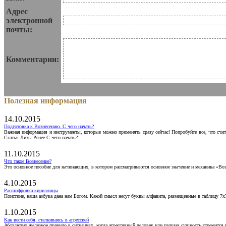
Адрес
электронной
почты:
Комментарии:
Полезная информация
14.10.2015
Подготовка к Вознесению. С чего начать?
Важная информация и инструменты, которые можно применять сразу сейчас! Попробуйте все, что счит
Статья Лизы Ренее С чего начать?
11.10.2015
Что такое Вознесение?
Это основное пособие для начинающих, в котором рассматриваются основное значение и механика «Воз
4.10.2015
Расшифровка кириллицы
Поистине, наша азбука дана нам Богом. Какой смысл несут буквы алфавита, размещенные в таблицу 7х
1.10.2015
Как вести себя, сталкиваясь в агрессией
Абсолютно железное правило в ситуациях, когда агрессивный человек или падшая сущность стремится ва