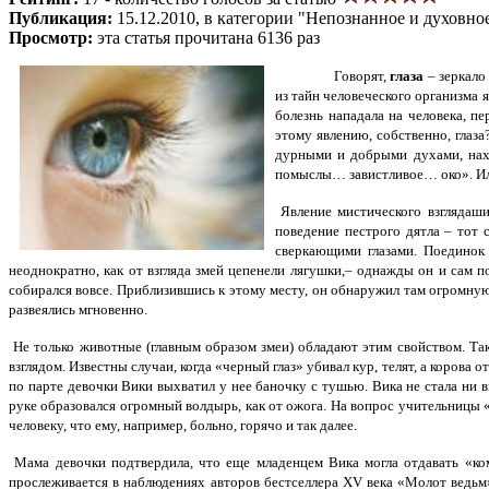
Публикация:
15.12.2010, в категории "Непознанное и духовно
Просмотр:
эта статья прочитана 6136 раз
Говорят,
глаза
– зеркало
из тайн человеческого организма 
болезнь нападала на человека, п
этому явлению, собственно, глаза
дурными и добрыми духами, нахо
помыслы… завистливое… око». Или: 
Явление мистического взглядаши
поведение пестрого дятла – тот 
сверкающими глазами. Поединок 
неоднократно, как от взгляда змей цепенели лягушки,– однажды он и сам п
собирался вовсе. Приблизившись к этому месту, он обнаружил там огромн
развеялись мгновенно.
Не только животные (главным образом змеи) обладают этим свойством. Так
взглядом. Известны случаи, когда «черный глаз» убивал кур, телят, а корова о
по парте девочки Вики выхватил у нее баночку с тушью. Вика не стала ни в
руке образовался огромный волдырь, как от ожога. На вопрос учительницы 
человеку, что ему, например, больно, горячо и так далее.
Мама девочки подтвердила, что еще младенцем Вика могла отдавать «кома
прослеживается в наблюдениях авторов бестселлера XV века «Молот ведьм