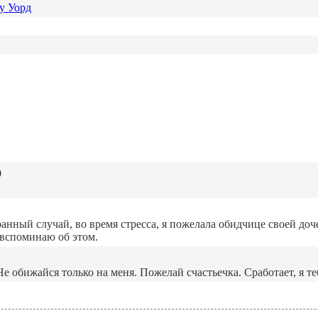
у Уорд
9
нный случай, во время стресса, я пожелала обидчице своей доче
 вспоминаю об этом.
Не обижайся только на меня. Пожелай счастьечка. Сработает, я те