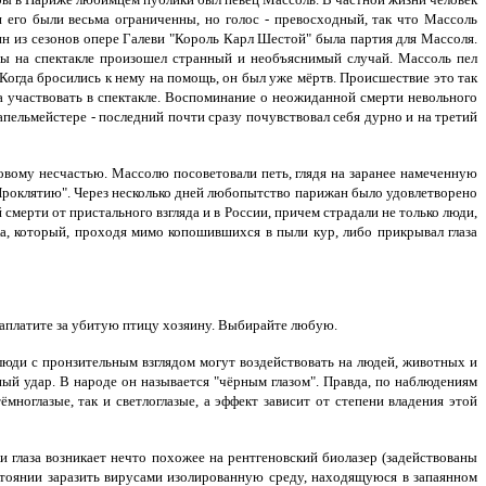
его были весьма ограниченны, но голос - превосходный, так что Массоль
ин из сезонов опере Галеви "Король Карл Шестой" была партия для Массоля.
жды на спектакле произошел странный и необъяснимый случай. Массоль пел
 Когда бросились к нему на помощь, он был уже мёртв. Происшествие это так
 участвовать в спектакле. Воспоминание о неожиданной смерти невольного
капельмейстере - последний почти сразу почувствовал себя дурно и на третий
овому несчастью. Массолю посоветовали петь, глядя на заранее намеченную
 "Проклятию". Через несколько дней любопытство парижан было удовлетворено
мерти от пристального взгляда и в России, причем страдали не только люди,
а, который, проходя мимо копошившихся в пыли кур, либо прикрывал глаза
ы заплатите за убитую птицу хозяину. Выбирайте любую.
юди с пронзительным взглядом могут воздействовать на людей, животных и
ый удар. В народе он называется "чёрным глазом". Правда, по наблюдениям
ноглазые, так и светлоглазые, а эффект зависит от степени владения этой
 глаза возникает нечто похожее на рентгеновский биолазер (задействованы
стоянии заразить вирусами изолированную среду, находящуюся в запаянном