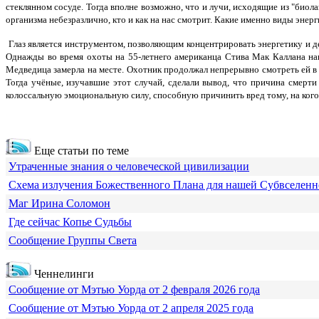
стеклянном сосуде. Тогда вполне возможно, что и лучи, исходящие из "биола
организма небезразлично, кто и как на нас смотрит. Какие именно виды энер
Глаз является инструментом, позволяющим концентрировать энергетику и де
Однажды во время охоты на 55-летнего американца Стива Мак Каллана напал
Медведица замерла на месте. Охотник продолжал непрерывно смотреть ей в гл
Тогда учёные, изучавшие этот случай, сделали вывод, что причина смерти 
колоссальную эмоциональную силу, способную причинить вред тому, на кого 
Еще статьи по теме
Утраченные знания о человеческой цивилизации
Схема излучения Божественного Плана для нашей Субвселен
Маг Ирина Соломон
Где сейчас Копье Судьбы
Сообщение Группы Света
Ченнелинги
Сообщение от Мэтью Уорда от 2 февраля 2026 года
Сообщение от Мэтью Уорда от 2 апреля 2025 года