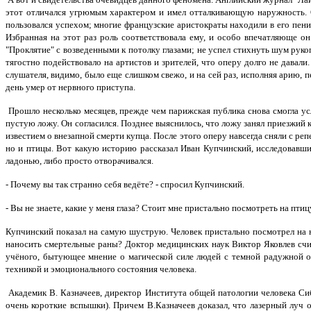
этот отличался угрюмым характером и имел отталкивающую наружность. О
пользовался успехом; многие французские аристократы находили в его пе
Избранная на этот раз роль соответствовала ему, и особо впечатляюще о
"Проклятие" с возведенными к потолку глазами; не успел стихнуть шум руко
тягостно подействовало на артистов и зрителей, что оперу долго не давали.
слушателя, видимо, было еще слишком свежо, и на сей раз, исполняя арию, п
день умер от нервного приступа.
Прошло несколько месяцев, прежде чем парижская публика снова смогла ус
пустую ложу. Он согласился. Позднее выяснилось, что ложу занял приезжий 
известием о внезапной смерти купца. После этого оперу навсегда сняли с реп
но и птицы. Вот какую историю рассказал Иван Купчинский, исследовавши
ладонью, либо просто отворачивался.
- Почему вы так странно себя ведёте? - спросил Купчинский.
- Вы не знаете, какие у меня глаза? Стоит мне пристально посмотреть на пт
Купчинский показал на самую шуструю. Человек пристально посмотрел на н
наносить смертельные раны? Доктор медицинских наук Виктор Яковлев счит
учёного, бытующее мнение о магической силе людей с темной радужной обо
техникой и эмоционального состояния человека.
Академик В. Казначеев, директор Института общей патологии человека Сиб
очень короткие вспышки). Причем В.Казначеев доказал, что лазерный луч