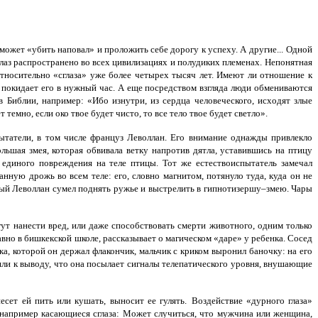
ожет «убить наповал» и проложить себе дорогу к успеху. А другие...
Одной
глаз распространено во всех цивилизациях и полудиких племенах.
Непонятная
относительно «сглаза» уже более четырех тысяч лет. Имеют ли отношение к
и покидает его в нужный час. А еще посредством взгляда люди обмениваются
Библии, например: «Ибо изнутри, из сердца человеческого, исходят злые
темно, если око твое будет чисто, то все тело твое будет светло».
ытатели, в том числе француз Леволлан. Его внимание однажды привлекло
ольшая змея, которая обвивала ветку напротив дятла, уставившись на птицу
 единого повреждения на теле птицы. Тот же естествоиспытатель замечал
нную дрожь во всем теле: его, словно магнитом, потянуло туда, куда он не
ый Леволлан сумел поднять ружье и выстрелить в гипнотизершу–змею. Чары
ут нанести вред, или даже способствовать смерти животного, одним только
но в бишкекской школе, рассказывает о магическом «даре» у ребенка. Сосед
ка, которой он держал флакончик, мальчик с криком выронил баночку: на его
ли к выводу, что она посылает сигналы телепатического уровня, внушающие
сет ей пить или кушать, выносит ее гулять.
Воздействие «дурного глаза»
например касающиеся сглаза:
Может случиться, что мужчина или женщина,