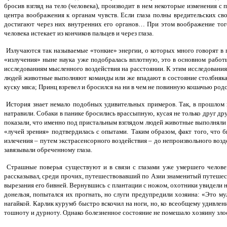
бросив взгляд на тело (человека), производит в нем некоторые изменения 
центра воображения к органам чувств. Если глаза полны вредительских св
достигают через них внутренних его органов… При этом воображение того,
человека истекает из кончиков пальцев и через глаза.
Излучаются так называемые «тонкие» энергии, о которых много говорят в п
«излучения» ныне наука уже подобралась вплотную, это в основном работ
исследованиям мысленного воздействия на расстоянии. К этим исследования
людей животные выполняют команды или же впадают в состояние столбняка
куску мяса; Принц взревел и бросился на ни в чем не повинную кошачью род
История знает немало подобных удивительных примеров. Так, в прошлом ве
натравили. Собаки в панике бросились врассыпную, кусая не только друг дру
показали, что именно под пристальным взглядом людей животные выполняли их
«лучей зрения» подтвердилась с опытами.
Таким образом, факт того, что 
излечения – путем экстрасенсорного воздействия – до непроизвольного возде
завязывали обреченному глаза.
Страшные поверья существуют и в связи с глазами уже умершего человек
рассказывал, среди прочих, путешествовавший по Азии знаменитый путеш
вырезания его бивней. Вернувшись с плантации с ножом, охотники увидели н
донельзя, попытался их прогнать, но слуги предупредили хозяина: «Это м
нагайкой. Карлик курумб быстро вскочил на ноги, но, ко всеобщему удивлен
тошноту и дурноту. Однако болезненное состояние не помешало хозяину злос