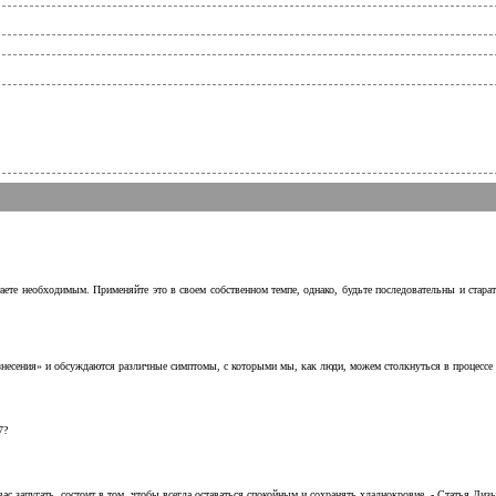
аете необходимым. Применяйте это в своем собственном темпе, однако, будьте последовательны и стара
несения» и обсуждаются различные симптомы, с которыми мы, как люди, можем столкнуться в процессе н
7?
с запугать, состоит в том, чтобы всегда оставаться спокойным и сохранять хладнокровие. - Статья Лизы 