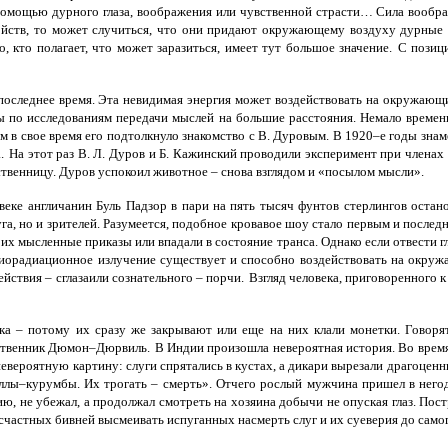
с помощью дурного глаза, воображения или чувственной страсти… Сила воображ
ойств, то может случиться, что они придают окружающему воздуху дурные ка
 кто полагает, что может заразиться, имеет тут большое значение.
С позици
оследнее время. Эта невидимая энергия может воздействовать на окружающих
ы по исследованиям передачи мыслей на большие расстояния. Немало времен
м в свое время его подтолкнуло знакомство с В. Дуровым. В 1920–е годы зна
.
На этот раз В. Л. Дуров и Б. Кажинский проводили эксперимент при членах
ственницу. Дуров успокоил животное – снова взглядом и «посылом мысли».
ке англичанин Буль Падзор в пари на пять тысяч фунтов стерлингов останов
га, но и зрителей. Разумеется, подобное кровавое шоу стало первым и послед
 мысленные приказы или впадали в состояние транса. Однако если отвести гла
биорадиационное излучение существует и способно воздействовать на окруж
йствия – сглазаили сознательного – порчи.
Взгляд человека, приговоренного к 
а – потому их сразу же закрывают или еще на них клали монетки. Говорят
ественник Дюмон–Дюрвиль.
В Индии произошла невероятная история. Во время 
евероятную картину: слуги спрятались в кустах, а дикари вырезали драгоцен
уллы–курумбы. Их трогать – смерть». Отчего рослый мужчина пришел в негод
ию, не убежал, а продолжал смотреть на хозяина добычи не опуская глаз. Пост
частных бивней высмеивать испуганных насмерть слуг и их суеверия до самог