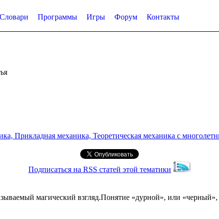
Словари
Программы
Игры
Форум
Контакты
ья
а, Прикладная механика, Теоретическая механика с многолетним
Подписаться на RSS статей этой тематики
называемый магический взгляд.Понятие «дурной», или «черный»,