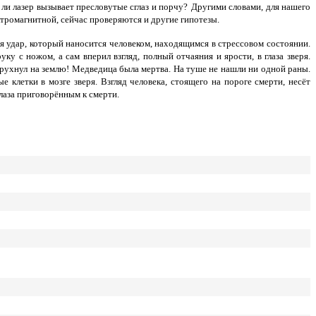
 ли лазер вызывает пресловутые сглаз и порчу?
Другими словами, для нашего
ктромагнитной, сейчас проверяются и другие гипотезы.
я удар, который наносится человеком, находящимся в стрессовом состоянии.
у с ножом, а сам вперил взгляд, полный отчаяния и ярости, в глаза зверя.
 и рухнул на землю! Медведица была мертва. На туше не нашли ни одной раны.
 клетки в мозге зверя. Взгляд человека, стоящего на пороге смерти, несёт
лаза приговорённым к смерти.