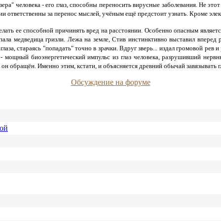
зера" человека - его глаз, способны переносить вирусные заболевания. Не этот
гии ответственны за перенос мыслей, учёным ещё предстоит узнать. Кроме эле
лать ее способной причинять вред на расстоянии. Особенно опасным являетс
а медведица гризли. Лежа на земле, Стив инстинктивно выставил вперед рук
аза, стараясь "попадать" точно в зрачки. Вдруг зверь... издал громовой рев
- мощный биоэнергетический импульс из глаз человека, разрушивший нервные
он обращён. Именно этим, кстати, и объясняется древний обычай завязывать г
Обсуждение на форуме
ной