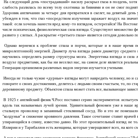
На следующий день «пострадавший» насилу раскрыл глаза в полдень, хотя бы
слабость разлилась по всему телу охотника за бивнями и он не смог подня
Здоровяк англичанин за четыре дня превратился в скелет, на девятый день 
убежден в том, что глаз «посредством излучения заражает воздух на значи
такой: если хочешь нанести вред кому–то взглядом, остерегайся! На Востоке
числе психическая, физиологическая сила взгляда. Существуют множество фе
развито у слепых. А раскрытие «третьего глаза» является сегодня довольно 
Однако вернемся к проблеме сглаза и порчи, которые и в наше время п
микролептонной) энергией. Диаметр луча взгляда равен диаметру среднего
научились определять размер структуры мозга. Энергетика взгляда и сила 
воздухе предметами, как бы ни веселил нас, на самом деле является реал
Генерация организмом различных видов энергии изучается учеными.
Иногда не только чужие «дурные» взгляды могут навредить человеку, но и са
говорите о своих достижениях, делитесь с людьми своим счастьем, то, по ст
деревянному предмету.
Объектом сглаза может стать все, вызывающее зависть
В 1925 г. английский физик Ч.Росс поставил серию экспериментов: испытуе
вдоль так называемых лучей зрения.
Удивительный феномен уже в наше вр
стальную проволоку в запаянный стеклянный сосуд. Но и это не помешал
"колдуньи" и снижение кровяного давления. Такое сочетание ставит врачей
упирающийся в спину, известно давно. Но этот пронзительный взгляд не то
Иллирии и у Тарибаллов есть женщины, которые умерщвляют всех, на кого см
А вот и свидетельства очевидцев данного феномена. Английский журнал "Ла