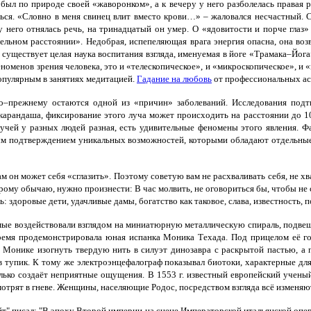
л по природе своей «жаворонком», а к вечеру у него разболелась правая рук
ться. «Словно в меня свинец влит вместо крови…» – жаловался несчастный. 
у него отнялась речь, на тринадцатый он умер.
О «ядовитости и порче глаз
тельном расстоянии».
Недобрая, испепеляющая врага энергия опасна, она воз
 существует целая наука воспитания взгляда, именуемая в йоге «Трамака–Йога
номенов зрения человека, это и «телескопическое», и «микроскопическое», и 
популярным в занятиях медитацией.
Гадание на любовь
от профессиональных аст
о–прежнему остаются одной из «причин» заболеваний. Исследования подтв
 карандаша, фиксирование этого луча может происходить на расстоянии до 10
лучей у разных людей разная, есть удивительные феномены этого явления.
Фа
ьным подтверждением уникальных возможностей, которыми обладают отдельны
м он может себя «сглазить». Поэтому советую вам не расхваливать себя, не х
арому обычаю, нужно произнести: В час молвить, не оговориться бы, чтобы не
: здоровые дети, удачливые дамы, богатство как таковое, слава, известность,
мые воздействовали взглядом на миниатюрную металлическую спираль, подвеш
емя продемонстрировала юная испанка Моника Техада. Под прицелом её го
о Монике изогнуть твердую нить в силуэт динозавра с раскрытой пастью, 
 в тупик. К тому же электроэнцефалограф показывал биотоки, характерные для
лько создаёт неприятные ощущения. В 1553 г. известный европейский ученый
отрят в гневе. Женщины, населяющие Родос, посредством взгляда всё изменяю
йт" писал: "В эпоху Второй империи на сцене Императорской итальянской оп