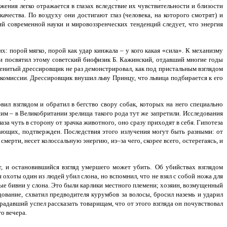
ения легко отражается в глазах вследствие их чувствительности и близости
чества. По воздуху они достигают глаз (человека, на которого смотрят) и
й современной науки и мировоззренческих тенденций следует, что энергия
: порой мягко, порой как удар кинжала – у кого какая «сила». К механизму
и посвятил этому советский биофизик Б. Кажинский, отдавший многие годы
менитый дрессировщик не раз демонстрировал, как под пристальным взглядом
 комиссии. Дрессировщик внушил льву Принцу, что львица подбирается к его
ил взглядом и обратил в бегство свору собак, которых на него специально
ним – в Великобритании зрелища такого рода тут же запретили.
Исследования
за чуть в сторону от зрачка животного, оно сразу приходят в себя. Гипотеза
ающих, подтвержден. Последствия этого излучения могут быть разными: от
смерти, несет колоссальную энергию, из–за чего, скорее всего, остерегаясь, и
, и остановившийся взгляд умершего может убить.
Об убийствах взглядом
охоты один из людей убил слона, но вспомнил, что не взял с собой ножа для
ные бивни у слона. Это были карлики местного племени; хозяин, возмущенный
ование, схватил предводителя курумбов за волосы, бросил наземь и ударил
радавший успел рассказать товарищам, что от этого взгляда он почувствовал
о вечера.