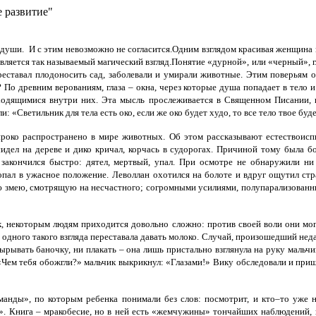
е развитие"
 души. И с этим невозможно не согласится.Одним взглядом красивая женщина м
является так называемый магический взгляд.Понятие «дурной», или «черный», 
ереставал плодоносить сад, заболевали и умирали животные. Этим поверьям 
?
По древним верованиям, глаза – окна, через которые душа попадает в тело 
дящимися внутри них. Эта мысль прослеживается в Священном Писании, в 
«Светильник для тела есть око, если же око будет худо, то все тело твое будет 
роко распространено в мире животных. Об этом рассказывают естествоисп
сидел на дереве и дико кричал, корчась в судорогах. Причиной тому была б
закончился быстро: дятел, мертвый, упал. При осмотре не обнаружили ни
опал в ужасное положение.
Леволлан охотился на болоте и вдруг ощутил стра
ую змею, смотрящую на несчастного; согромными усилиями, полупарализованн
, некоторым людям приходится довольно сложно: против своей воли они мог
т одного такого взгляда переставала давать молоко.
Случай, произошедший недав
ырывать баночку, ни плакать – она лишь пристально взглянула на руку мальчи
«Чем тебя обожгли?» мальчик выкрикнул: «Глазами!»
Вику обследовали и приш
нды», по которым ребенка понимали без слов: посмотрит, и кто–то уже не
». Книга – мракобесие, но в ней есть «жемчужины» тончайших наблюдений, 