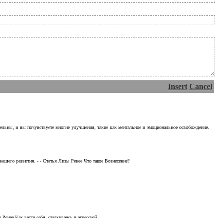
Insert
Cancel
тельны, и вы почувствуете многие улучшения, такие как ментальное и эмоциональное освобождение.
ашего развития. - - Статья Лизы Ренее Что такое Вознесение?
Ренее Как вести себя, сталкиваясь в агрессией