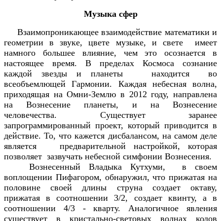
Музыка сфер
Взаимопроникающее взаимодействие математики и
геометрии в звуке, цвете музыке, и свете имеет
намного большее влияние, чем это осознается в
настоящее время. В пределах Космоса сознание
каждой звезды и планеты находится во
всеобъемлющей Гармонии. Каждая небесная волна,
приходящая на Омни-Землю в 2012 году, направлена
на Вознесение планеты, и на Вознесение
человечества. Существует заранее
запрограммированный проект, который приводится в
действие. То, что кажется дисбалансом, на самом деле
является предварительной настройкой, которая
позволяет зазвучать небесной симфонии Вознесения.
Вознесенный Владыка Кутхуми, в своем
воплощении Пифагором, обнаружил, что прижатая на
половине своей длины струна создает октаву,
прижатая в соотношении 3/2, создает квинту, а в
соотношении 4/3 - кварту. Аналогичное явления
существует в кристально-световых волнах кодов