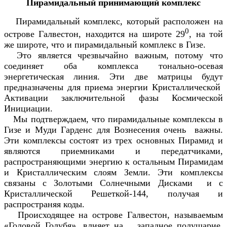
Пирамидальный принимающий комплекс
Пирамидальный комплекс, который расположен на
0
острове Галвестон, находится на широте 29
, на той
же широте, что и пирамидальный комплекс в Гизе.
Это является чрезвычайно важным, потому что
соединяет оба комплекса тонально-осевая
энергетическая линия. Эти две матрицы будут
предназначены для приема энергии Кристаллической
Активации заключительной фазы Космической
Инициации.
Мы подтверждаем, что пирамидальные комплексы в
Гизе и Муди Гарденс для Вознесения очень важны.
Эти комплексы состоят из трех основных Пирамид и
являются приемниками и передатчиками,
распространяющими энергию к остальным Пирамидам
и Кристаллическим слоям Земли. Эти комплексы
связаны с Золотыми Солнечными Дисками и с
Кристаллической Решеткой-144, получая и
распространяя коды.
Происходящее на острове Галвестон, называемым
«Головой Голубя», влияет на западное полушарие,