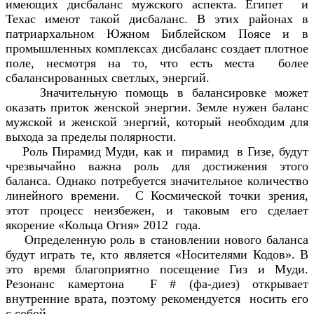
имеющих дисбаланс мужского аспекта. Египет и
Техас имеют такой дисбаланс. В этих районах в
патриархальном Южном Библейском Поясе и в
промышленных комплексах дисбаланс создает плотное
поле, несмотря на то, что есть места более
сбалансированных светлых, энергий.
Значительную помощь в балансировке может
оказать приток женской энергии. Земле нужен баланс
мужской и женской энергий, который необходим для
выхода за пределы полярности.
Роль Пирамид Mуди, как и пирамид в Гизе, будут
чрезвычайно важна роль для достижения этого
баланса. Однако потребуется значительное количество
линейного времени. С Космической точки зрения,
этот процесс неизбежен, и таковым его сделает
якорение «Кольца Огня» 2012 года.
Определенную роль в становлении нового баланса
будут играть те, кто является «Носителями Кодов». В
это время благоприятно посещение Гиз и Муди.
Резонанс камертона F # (фа-диез) открывает
внутренние врата, поэтому рекомендуется носить его
с собой.