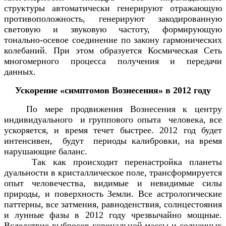
структуры автоматически генерируют отражающую
противоположность, генерируют закодированную
световую и звуковую частоту, формирующую
тонально-осевое соединение по закону гармонических
колебаний. При этом образуется Космическая Сеть
многомерного процесса получения и передачи
данных.
Ускорение «симптомов Вознесения» в 2012 году
По мере продвижения Вознесения к центру
индивидуального и группового опыта человека, все
ускоряется, и время течет быстрее. 2012 год будет
интенсивен, будут периоды калибровки, на время
нарушающие баланс.
Так как происходит перенастройка планеты
дуальности в кристаллическое поле, трансформируется
опыт человечества, видимые и невидимые силы
природы, и поверхность Земли. Все астрологические
паттерны, все затмения, равноденствия, солнцестояния
и лунные фазы в 2012 году чрезвычайно мощные.
Вследствие выбросов корональной массы и солнечных