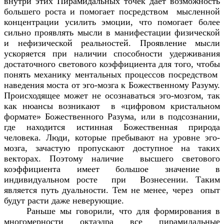
внутри этих Пирамидальных точек дает возможность
большего роста и помогает посредством мысленной
концентрации усилить эмоции, что помогает более
сильно проявлять мысли в манифестации физической
и нефизической реальностей. Проявление мысли
ускоряется при наличии способности удерживания
достаточного светового коэффициента для того, чтобы
понять механику ментальных процессов посредством
наведения моста от эго-мозга к Божественному Разуму.
Происходящее может не осознаваться эго-мозгом, так
как нюансы возникают в «цифровом кристальном
формате» Божественного Разума, или в подсознании,
где находится истинная Божественная природа
человека. Люди, которые пребывают на уровне эго-
мозга, зачастую пропускают доступное на таких
векторах. Поэтому наличие высшего светового
коэффициента имеет большое значение в
индивидуальном росте при Вознесении. Таким
является путь дуальности. Тем не менее, через опыт
будут расти даже неверующие.
Раньше мы говорили, что для формирования в
многомерности октаэдра все пирамидальные