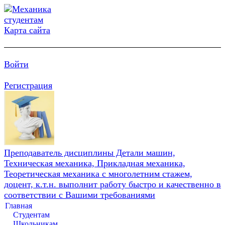
Карта сайта
Войти
Регистрация
Преподаватель дисциплины Детали машин,
Техническая механика, Прикладная механика,
Теоретическая механика с многолетним стажем,
доцент, к.т.н. выполнит работу быстро и качественно в
соответствии с Вашими требованиями
Главная
Студентам
Школьникам