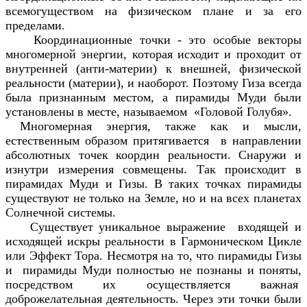
всемогуществом на физическом плане и за его
пределами.
Координационные точки - это особые векторы
многомерной энергии, которая исходит и проходит от
внутренней (анти-материи) к внешней, физической
реальности (материи), и наоборот. Поэтому Гиза всегда
была признанным местом, а пирамиды Муди были
установлены в месте, называемом «Головой Голубя».
Многомерная энергия, также как и мысли,
естественным образом притягивается в направлении
абсолютных точек координ реальности. Снаружи и
изнутри измерения совмещены. Так происходит в
пирамидах Mуди и Гизы. В таких точках пирамиды
существуют не только на Земле, но и на всех планетах
Солнечной системы.
Существует уникальное выражение входящей и
исходящей искры реальности в Гармоническом Цикле
или Эффект Тора. Несмотря на то, что пирамиды Гизы
и пирамиды Муди полностью не познаны и поняты,
посредством их осуществляется важная
доброжелательная деятельность. Через эти точки были