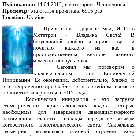
Публикация:
14.04.2012, в категории "Ченнелинги"
Просмотр:
эта статья прочитана 6916 раз
Location:
Ukraine
Приветствую, дорогие мои, Я Есть
Метатрон - Владыка Света! В
безусловной любви я приветствую и
почитаю каждого из вас, в
пространственном векторе данного
момента забочусь о вас.
Сегодня мы поговорим о
заключительном этапе Космической
Инициации. Ее окончание, действительно, близко, и
это непременно произойдет и в линейном времени
полностью завершится в 2012 году.
Космическая инициация - это загрузка
геометрических кристаллических кодов, которые
необходимы для завершения двенадцатимерного
расширения планеты. Гео-коды передаются языком
когерентного кристаллического света. Сакральная
геометрия, являющаяся основой строения всех