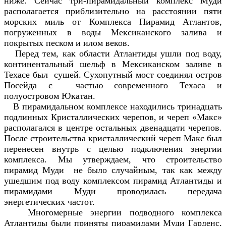
ниже. Сейчас три-пирамидальный комплекс Муди
располагается приблизительно на расстоянии пяти
морских миль от Комплекса Пирамид Атлантов,
погруженных в воды Мексиканского залива и
покрытых песком и илом веков.
Перед тем, как области Атлантиды ушли под воду,
континентальный шельф в Мексиканском заливе в
Техасе был сушей. Сухопутный мост соединял остров
Посейда с частью современного Техаса и
полуостровом Юкатан.
В пирамидальном комплексе находились тринадцать
подлинных Кристаллических черепов, и череп «Макс»
располагался в центре остальных двенадцати черепов.
После строительства кристаллический череп Макс был
перенесен внутрь с целью подключения энергии
комплекса. Мы утверждаем, что строительство
пирамид Mуди не было случайным, так как между
ушедшим под воду комплексом пирамид Атлантиды и
пирамидами Mуди проводилась передача
энергетических частот.
Многомерные энергии подводного комплекса
Атлантиды были приняты пирамидами Муди Гарденс,