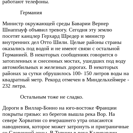
работают телефоны.
Германия
Министр окружающей среды Баварии Вернер
Шнаппауф объявил тревогу. Сегодня эту землю
посетят канцлер Герхард Шредер и министр
внутренних дел Отто Шили. Целые районы страны
оказались под водой и не имеют связи с остальной
Германией. В некоторых сообщениях говорится о
затопленных и снесенных мостах, ушедших под воду
автомобильных и железных дорогах. В некоторых
районах за сутки обрушилось 100- 150 литров воды на
квадратный метр. Рекорд отмечен в Миндельхеймере -
232 литра.
Остальным тоже не сладко.
Дороги в Виллар-Бонно на юго-востоке Франции
покрыты грязью: из берегов вышла река Вор. На
севере Хорватии со вчерашнего утра опасаются
наводнения, которое может затронуть и приграничные
со Словенией зоны. В Турции в реке Кадирардич