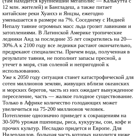
(там находится крупнейший мегаполис — Калькутта с
12 млн. жителей) и Бангладеш, а также питает
китайские реки Хуанхэ и Янцзы, ежегодно
уменьшается в размере на 7%. Соседнему с Индией
Непалу таяние огромных масс льда грозит лавинами и
затоплениями. В Латинской Америке тропические
ледники Анд за последние 35 лет сократились на 20—
30%.А к 2100 году все ледники растают окончательно,
предрекают специалисты. Причем вода, полученная в
результате таяния, не пополнит запасы пресной, а
утечет в моря, став соленой и непригодной к
использованию.
Уже к 2050 году ситуация станет катастрофической для
сотен миллионов землян, живущих вблизи океанских
и морских берегов, часть из них ожидает вынужденное
переселение, часть — жалкое голодное существование.
Только в Африке количество голодающих может
увеличиться на 75-200 миллионов человек.
Потепление однозначно приведет к сокращениям на
30-50% урожая пшеницы, риса, кукурузы, сои, кофе и
прочих культур. Несладко придется и Европе. Для
Нидерландов, большая часть которых находится ниже