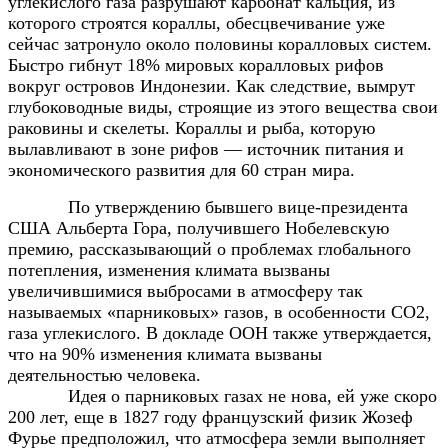
углекислого газа разрушают карбонат кальция, из
которого строятся кораллы, обесцвечивание уже
сейчас затронуло около половины коралловых систем.
Быстро гибнут 18% мировых коралловых рифов
вокруг островов Индонезии. Как следствие, вымрут
глубоководные виды, строящие из этого вещества свои
раковины и скелеты. Кораллы и рыба, которую
вылавливают в зоне рифов — источник питания и
экономического развития для 60 стран мира.
По утверждению бывшего вице-президента
США Альберта Гора, получившего Нобелевскую
премию, рассказывающий о проблемах глобального
потепления, изменения климата вызваны
увеличившимися выбросами в атмосферу так
называемых «парниковых» газов, в особенности CO2,
газа углекислого. В докладе ООН также утверждается,
что на 90% изменения климата вызваны
деятельностью человека.
Идея о парниковых газах не нова, ей уже скоро
200 лет, еще в 1827 году французский физик Жозеф
Фурье предположил, что атмосфера земли выполняет