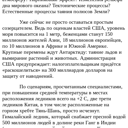
дна мирового океана? Тектонические процессы?
Естественные процессы таяния полюсов Земли?
Уже сейчас не просто оставаться простым
созерцателем. Ведь по оценкам властей США, уровень
моря повысится на 1 метр, беженцами станут 150
миллионов жителей Азии, 18 миллионов европейцев,
по 10 миллионов в
Африке
и
Южной Америке
.
Крупные перемены ждут
Антарктиду
: таяние льдов и
вымирание растений и животных. Администрация
США предупреждает: налогоплательщикам придётся
«раскошелиться» на 300 миллиардов долларов на
защиту от наводнений.
По сценариям, просчитанным специалистами,
при повышении средней температуры в местах
расположения ледников всего на +2 С, две трети
ледников Китая, в том числе расположенные на
горном хребте Тянь-Шань, просто исчезнут.
Гималайский ледник, который снабжает пресной водой
500 миллионов людей в долине реки Ганг в Индии