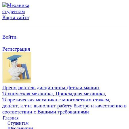
Карта сайта
Войти
Регистрация
Преподаватель дисциплины Детали машин,
Техническая механика, Прикладная механика,
Теоретическая механика с многолетним стажем,
доцент, к.т.н. выполнит работу быстро и качественно в
соответствии с Вашими требованиями
Главная
Студентам
Школьникам