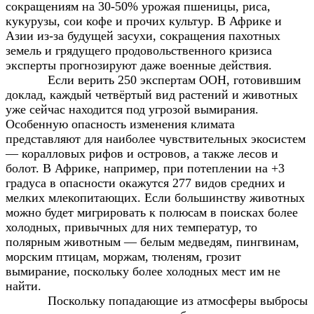
сокращениям на 30-50% урожая пшеницы, риса,
кукурузы, сои кофе и прочих культур. В Африке и
Азии из-за будущей засухи, сокращения пахотных
земель и грядущего продовольственного кризиса
эксперты прогнозируют даже военные действия.
Если верить 250 экспертам ООН, готовившим
доклад, каждый четвёртый вид растений и животных
уже сейчас находится под угрозой вымирания.
Особенную опасность изменения климата
представляют для наиболее чувствительных экосистем
— коралловых рифов и островов, а также лесов и
болот. В Африке, например, при потеплении на +3
градуса в опасности окажутся 277 видов средних и
мелких млекопитающих. Если большинству животных
можно будет мигрировать к полюсам в поисках более
холодных, привычных для них температур, то
полярным животным — белым медведям, пингвинам,
морским птицам, моржам, тюленям, грозит
вымирание, поскольку более холодных мест им не
найти.
Поскольку попадающие из атмосферы выбросы