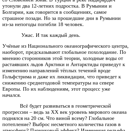
утонули два 12-летних подростка. В Румынии и
Болгарии, как говорится в сообщениях, самое
страшное позади. Но за прошедшие дни в Румынии
из-за непогоды погибли 18 человек.
Ужас. И так каждый день.
Учёные из Национального океанографического центра,
наоборот, предсказывают глобальное похолодание. По
мнению сторонников этой теории, холодные воды от
растаявших льдов Арктики и Антарктиды приведут к
изменению направлений тёплых течений вроде
Гольфстрима и даже их ликвидации, что приведет к
снижению среднегодовой температуры на севере
Европы. По их наблюдениям, этот процесс уже
начался.
Всё будет развиваться в геометрической
прогрессии – ведь за ХХ век уровень мирового океана
поднялся на 20 см. Что виной всему? Глобальное
потепление? Выброс несметного количества газов в
атмосферу? Парниковый эффект? Изменения рельефа