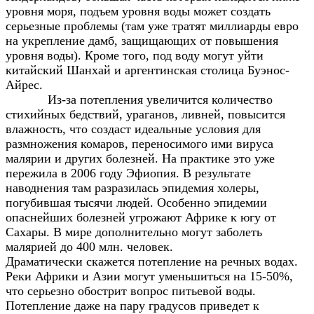
уровня моря, подъем уровня воды может создать
серьезные проблемы (там уже тратят миллиарды евро
на укрепление дамб, защищающих от повышения
уровня воды). Кроме того, под воду могут уйти
китайский Шанхай и аргентинская столица Буэнос-
Айрес.
Из-за потепления увеличится количество
стихийных бедствий, ураганов, ливней, повысится
влажность, что создаст идеальные условия для
размножения комаров, переносимого ими вируса
малярии и других болезней. На практике это уже
пережила в 2006 году Эфиопия. В результате
наводнения там разразилась эпидемия холеры,
погубившая тысячи людей. Особенно эпидемии
опаснейших болезней угрожают Африке к югу от
Сахары. В мире дополнительно могут заболеть
малярией до 400 млн. человек.
Драматически скажется потепление на речных водах.
Реки Африки и Азии могут уменьшиться на 15-50%,
что серьезно обострит вопрос питьевой воды.
Потепление даже на пару градусов приведет к