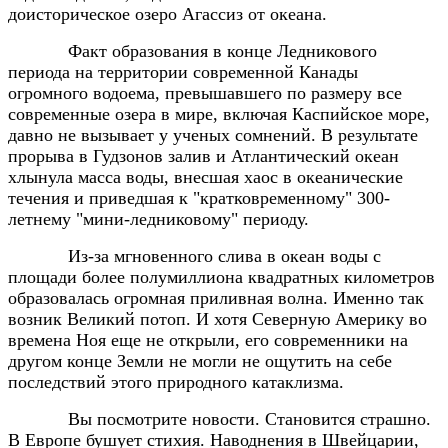
доисторическое озеро Агассиз от океана.
Факт образования в конце Ледникового
периода на территории современной Канады
огромного водоема, превышавшего по размеру все
современные озера в мире, включая Каспийское море,
давно не вызывает у ученых сомнений. В результате
прорыва в Гудзонов залив и Атлантический океан
хлынула масса воды, внесшая хаос в океанические
течения и приведшая к "кратковременному" 300-
летнему "мини-ледниковому" периоду.
Из-за мгновенного слива в океан воды с
площади более полумиллиона квадратных километров
образовалась огромная приливная волна. Именно так
возник Великий потоп. И хотя Северную Америку во
времена Ноя еще не открыли, его современники на
другом конце Земли не могли не ощутить на себе
последствий этого природного катаклизма.
Вы посмотрите новости. Становится страшно.
В Европе бушует стихия. Наводнения в Швейцарии,