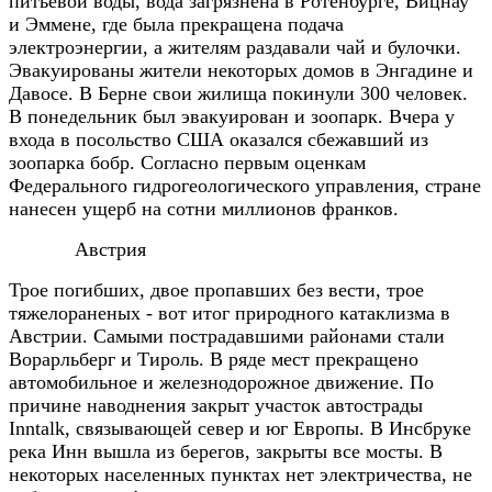
питьевой воды, вода загрязнена в Ротенбурге, Вицнау
и Эммене, где была прекращена подача
электроэнергии, а жителям раздавали чай и булочки.
Эвакуированы жители некоторых домов в Энгадине и
Давосе. В Берне свои жилища покинули 300 человек.
В понедельник был эвакуирован и зоопарк. Вчера у
входа в посольство США оказался сбежавший из
зоопарка бобр. Согласно первым оценкам
Федерального гидрогеологического управления, стране
нанесен ущерб на сотни миллионов франков.
Австрия
Трое погибших, двое пропавших без вести, трое
тяжелораненых - вот итог природного катаклизма в
Австрии. Самыми пострадавшими районами стали
Ворарльберг и Тироль. В ряде мест прекращено
автомобильное и железнодорожное движение. По
причине наводнения закрыт участок автострады
Inntalk, связывающей север и юг Европы. В Инсбруке
река Инн вышла из берегов, закрыты все мосты. В
некоторых населенных пунктах нет электричества, не