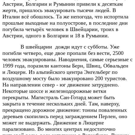
Австрии, Болгарии и Румынии привели к десяткам
жертв, пришлось эвакуировать тысячи людей. В
Италии всё обошлось. Та же непогода, что испортила
прошлые выходные на полуострове, в последние дни
погубила четырёх человек в Швейцарии, троих в
Австрии, одного в Болгарии и 18 в Румынии.
В швейцарии
дожди идут с субботы. Уже
погибли четверо, еще двое пропали без вести, 2500
человек эвакуированы. Наводнения, самые серьезные с
1999 года, поразили кантоны Берн, Швиц, Обвальден
и Люцерн. Из альпийского центра Энгельберг по
воздушному мосту было эвакуировано 200 туристов.
На направлении север - юг движение затруднено.
Некоторые шоссе и железнодорожные ветки
перекрыты. Магистраль Сан-Готард может быть
закрыта в течение нескольких дней. Там, наверху,
прекращено дорожное движение: тонны поваленных
деревьев скопились перед заграждением Перлен, оно
может не выдержать. Движение в Люцерне
парализовано. Во многих центрах недостаточно