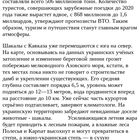
составляли всего 506 миллионов тонн. Количество
туристов, совершающих зарубежные поездки до 2020
года также вырастет вдвое, с 868 миллионов до 1,6
миллиардов, утверждают прогнозисты ВТО. Таким
образом, туризм и путешествия станут главным врагом
атмосферы.
Шакалы с Кавказа уже перемещаются с юга на север.
На карте, основываясь на данных украинских учёных
затопление и изменение береговой линии грозит
побережью мелководного Азовского моря, кстати, в
тех местах пока никто не говорит о строительстве
дамб и укреплении существующих. Его средняя
глубина составляет порядка 6,5 м, уровень может
подняться до 12—13 метров, вода продвинется вперед
на расстояние до 10 км. Уже сейчас часть курортов
серьёзно подтапливает, заверяют климатологи. На
украинскую территорию забредают невиданные доселе
животные - шакалы.
Усиливающаяся летняя жара
будет приводить к лесным пожарам, а влажные леса
Полесья и Карпат высохнут и могут превратиться в
степи, а южно-украинская степь — в сухую