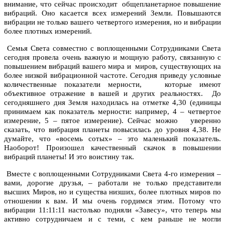
внимание, что сейчас происходит общепланетарное повышение
вибраций. Оно касается всех измерений Земли. Повышаются
вибрации не только вашего четвертого измерения, но и вибрации
более плотных измерений.
Семья Света совместно с воплощенными Сотрудниками Света
сегодня провела очень важную и мощную работу, связанную с
повышением вибраций вашего мира и миров, существующих на
более низкой вибрационной частоте. Сегодня приведу условные
количественные показатели мерности, которые имеют
объективное отражение в вашей и других реальностях. До
сегодняшнего дня Земля находилась на отметке 4,30 (единицы
принимаем как показатель мерности: например, 4 – четвертое
измерение, 5 – пятое измерение). Сейчас можно уверенно
сказать, что вибрация планеты повысилась до уровня 4,38. Не
думайте, что «восемь сотых» – это маленький показатель.
Наоборот! Произошел качественный скачок в повышении
вибраций планеты! И это воистину так.
Вместе с воплощенными Сотрудниками Света 4-го измерения –
вами, дорогие друзья, – работали не только представители
высших Миров, но и существа низших, более плотных миров по
отношении к вам. И мы очень гордимся этим. Потому что
вибрации 11:11:11 настолько подняли «Завесу», что теперь мы
активно сотрудничаем и с теми, с кем раньше не могли