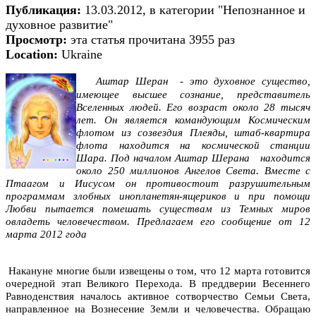
Публикация:
13.03.2012, в категории "Непознанное и
духовное развитие"
Просмотр:
эта статья прочитана 3955 раз
Location:
Ukraine
Аштар Шеран - это духовное существо,
имеющее высшее сознание, представитель
Вселенных людей. Его возраст около 28 тысяч
лет. Он является командующим Космическим
флотом из созвездия Плеяды, штаб-квартира
флота находится на космической станции
Шара. Под началом Аштар Шерана находится
около 250 миллионов Ангелов Света. Вместе с
Птаагом и Иисусом он противостоит разрушительным
программам злобных инопланетян-ящериков и при помощи
Любви пытается помешать существам из Темных миров
овладеть человечеством. Предлагаем его сообщение от 12
марта 2012 года
Накануне многие были извещены о том, что 12 марта готовится
очередной этап Великого Перехода. В преддверии Весеннего
Равноденствия началось активное сотворчество Семьи Света,
направленное на Вознесение Земли и человечества. Обращаю