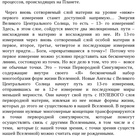
процессов, происходящих на Планете.
Через вновь сотворяемый слой материи на уровне «ниже»
первого измерения станет доступной напрямую… Энергия
Великого Центрального Солнца, то есть – 13- го измерения!
Здесь, в этом слое, сойдутся вместе два эволюционных пути –
нисхождения в материю и восхождения из нее. Из 13-го
измерения через вновь сотворенный слой особой материи в
первое, второе, третье, четвертое и последующие измерения
могут придти… Боги, «превратившиеся в точку»! Потому что
первое измерение можно условно представить как бесконечную
линию, состоящую из точек. Но все дело в том, что это – вовсе
не обычные точки. Это – точки Первородной Сингулярности,
содержащие внутри своего «Я» бесконечный набор
многообразия форм жизни Вселенной. Новые Ангелы с Великого
Центрального Солнца начнут путь из 13-го измерения,
отправившись не в 12-е измерение и последующие миры
меньшей мерности. Они начнут свой путь с НУЛЕВОГО слоя
первородной материи, извлекая из нее новые формы жизни,
которых до этого не существовало в нашей Вселенной. В первом
измерении нулевые многомерные концепции трансформируются
в точки первородной сингулярности, которые помогут
осуществлять связь с другими Вселенными, в том числе и с
теми, которые (с нашей точки зрения, с точки зрения существ
нашей Вселенной) можно считать еще не рожденными.