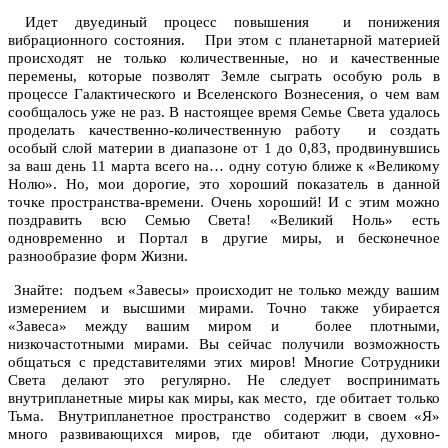
Идет двуединый процесс повышения и понижения
вибрационного состояния. При этом с планетарной материей
происходят не только количественные, но и качественные
перемены, которые позволят Земле сыграть особую роль в
процессе Галактического и Вселенского Вознесения, о чем вам
сообщалось уже не раз. В настоящее время Семье Света удалось
проделать качественно-количественную работу и создать
особый слой материи в диапазоне от 1 до 0,83, продвинувшись
за ваш день 11 марта всего на… одну сотую ближе к «Великому
Нолю». Но, мои дорогие, это хороший показатель в данной
точке пространства-времени. Очень хороший! И с этим можно
поздравить всю Семью Света! «Великий Ноль» есть
одновременно и Портал в другие миры, и бесконечное
разнообразие форм Жизни.
Знайте: подъем «Завесы» происходит не только между вашим
измерением и высшими мирами. Точно также убирается
«Завеса» между вашим миром и более плотными,
низкочастотными мирами. Вы сейчас получили возможность
общаться с представителями этих миров! Многие Сотрудники
Света делают это регулярно. Не следует воспринимать
внутрипланетные миры как миры, как место, где обитает только
Тьма. Внутрипланетное пространство содержит в своем «Я»
много развивающихся миров, где обитают люди, духовно-