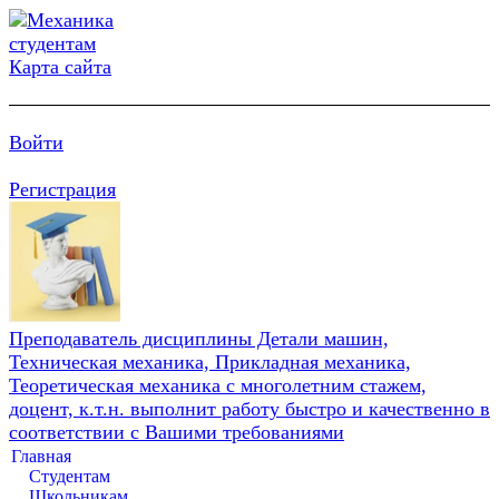
Карта сайта
Войти
Регистрация
Преподаватель дисциплины Детали машин,
Техническая механика, Прикладная механика,
Теоретическая механика с многолетним стажем,
доцент, к.т.н. выполнит работу быстро и качественно в
соответствии с Вашими требованиями
Главная
Студентам
Школьникам