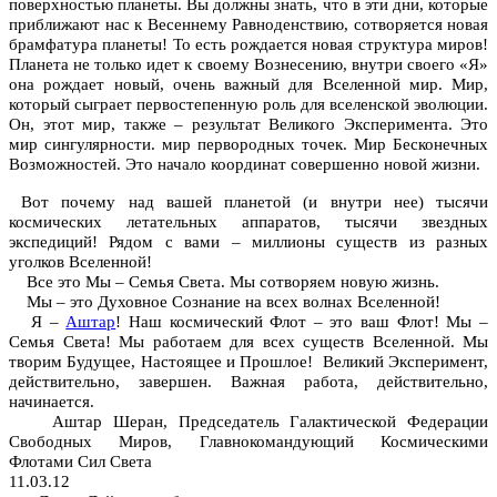
поверхностью планеты. Вы должны знать, что в эти дни, которые
приближают нас к Весеннему Равноденствию, сотворяется новая
брамфатура планеты! То есть рождается новая структура миров!
Планета не только идет к своему Вознесению, внутри своего «Я»
она рождает новый, очень важный для Вселенной мир. Мир,
который сыграет первостепенную роль для вселенской эволюции.
Он, этот мир, также – результат Великого Эксперимента. Это
мир сингулярности. мир первородных точек. Мир Бесконечных
Возможностей. Это начало координат совершенно новой жизни.
Вот почему над вашей планетой (и внутри нее) тысячи
космических летательных аппаратов, тысячи звездных
экспедиций! Рядом с вами – миллионы существ из разных
уголков Вселенной!
Все это Мы – Семья Света. Мы сотворяем новую жизнь.
Мы – это Духовное Сознание на всех волнах Вселенной!
Я –
Аштар
! Наш космический Флот – это ваш Флот! Мы –
Семья Света! Мы работаем для всех существ Вселенной. Мы
творим Будущее, Настоящее и Прошлое! Великий Эксперимент,
действительно, завершен. Важная работа, действительно,
начинается.
Аштар Шеран, Председатель Галактической Федерации
Свободных Миров, Главнокомандующий Космическими
Флотами Сил Света
11.03.12