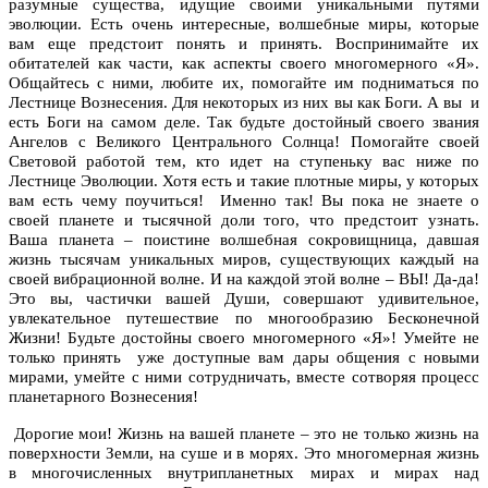
разумные существа, идущие своими уникальными путями
эволюции. Есть очень интересные, волшебные миры, которые
вам еще предстоит понять и принять. Воспринимайте их
обитателей как части, как аспекты своего многомерного «Я».
Общайтесь с ними, любите их, помогайте им подниматься по
Лестнице Вознесения. Для некоторых из них вы как Боги. А вы и
есть Боги на самом деле. Так будьте достойный своего звания
Ангелов с Великого Центрального Солнца! Помогайте своей
Световой работой тем, кто идет на ступеньку вас ниже по
Лестнице Эволюции. Хотя есть и такие плотные миры, у которых
вам есть чему поучиться! Именно так! Вы пока не знаете о
своей планете и тысячной доли того, что предстоит узнать.
Ваша планета – поистине волшебная сокровищница, давшая
жизнь тысячам уникальных миров, существующих каждый на
своей вибрационной волне. И на каждой этой волне – ВЫ! Да-да!
Это вы, частички вашей Души, совершают удивительное,
увлекательное путешествие по многообразию Бесконечной
Жизни! Будьте достойны своего многомерного «Я»! Умейте не
только принять уже доступные вам дары общения с новыми
мирами, умейте с ними сотрудничать, вместе сотворяя процесс
планетарного Вознесения!
Дорогие мои! Жизнь на вашей планете – это не только жизнь на
поверхности Земли, на суше и в морях. Это многомерная жизнь
в многочисленных внутрипланетных мирах и мирах над