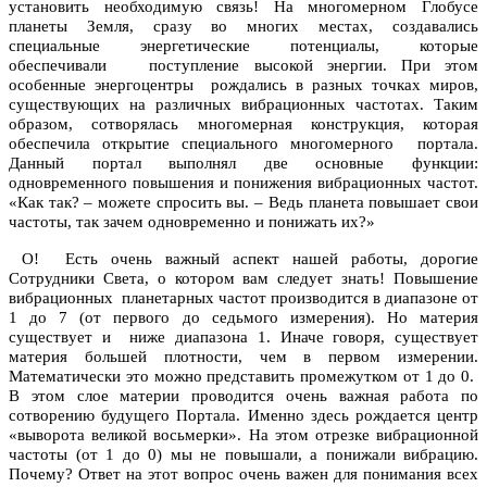
установить необходимую связь! На многомерном Глобусе
планеты Земля, сразу во многих местах, создавались
специальные энергетические потенциалы, которые
обеспечивали поступление высокой энергии. При этом
особенные энергоцентры рождались в разных точках миров,
существующих на различных вибрационных частотах. Таким
образом, сотворялась многомерная конструкция, которая
обеспечила открытие специального многомерного портала.
Данный портал выполнял две основные функции:
одновременного повышения и понижения вибрационных частот.
«Как так? – можете спросить вы. – Ведь планета повышает свои
частоты, так зачем одновременно и понижать их?»
О! Есть очень важный аспект нашей работы, дорогие
Сотрудники Света, о котором вам следует знать! Повышение
вибрационных планетарных частот производится в диапазоне от
1 до 7 (от первого до седьмого измерения). Но материя
существует и ниже диапазона 1. Иначе говоря, существует
материя большей плотности, чем в первом измерении.
Математически это можно представить промежутком от 1 до 0.
В этом слое материи проводится очень важная работа по
сотворению будущего Портала. Именно здесь рождается центр
«выворота великой восьмерки». На этом отрезке вибрационной
частоты (от 1 до 0) мы не повышали, а понижали вибрацию.
Почему? Ответ на этот вопрос очень важен для понимания всех