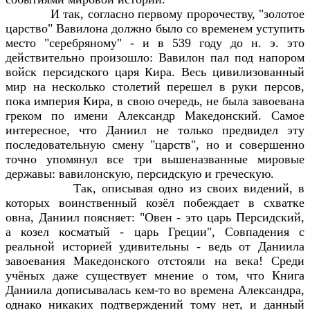
И так, согласно первому пророчеству, "золотое
царство" Вавилона должно было со временем уступить
место "серебряному" - и в 539 году до н. э. это
действительно произошло: Вавилон пал под напором
войск персидского царя Кира. Весь цивилизованный
мир на несколько столетий перешел в руки персов,
пока империя Кира, в свою очередь, не была завоевана
греком по имени Александр Македонский. Самое
интересное, что Даниил не только предвидел эту
последовательную смену "царств", но и совершенно
точно упомянул все три вышеназванные мировые
державы: вавилонскую, персидскую и греческую.
Так, описывая одно из своих видений, в
которых воинственный козёл побеждает в схватке
овна, Даниил поясняет: "Овен - это царь Персидский,
а козел косматый - царь Греции", Совпадения с
реальной историей удивительны - ведь от Даниила
завоевания Македонского отстояли на века! Среди
учёных даже существует мнение о том, что Книга
Даниила дописывалась кем-то во времена Александра,
однако никаких подтверждений тому нет, и данный