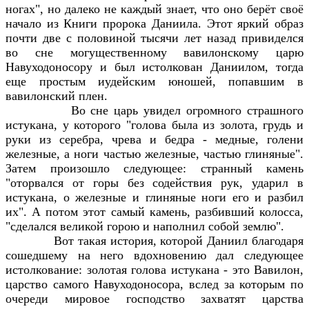
ногах", но далеко не каждый знает, что оно берёт своё
начало из Книги пророка Даниила. Этот яркий образ
почти две с половиной тысячи лет назад привиделся
во сне могущественному вавилонскому царю
Навуходоносору и был истолкован Даниилом, тогда
еще простым иудейским юношей, попавшим в
вавилонский плен.
Во сне царь увидел огромного страшного
истукана, у которого "голова была из золота, грудь и
руки из серебра, чрева и бедра - медные, голени
железные, а ноги частью железные, частью глиняные".
Затем произошло следующее: странный камень
"оторвался от горы без содействия рук, ударил в
истукана, о железные и глиняные ноги его и разбил
их". А потом этот самый камень, разбивший колосса,
"сделался великой горою и наполнил собой землю".
Вот такая история, которой Даниил благодаря
сошедшему на него вдохновению дал следующее
истолкование: золотая голова истукана - это Вавилон,
царство самого Навуходоносора, вслед за которым по
очереди мировое господство захватят царства