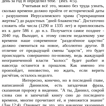
день за год Я определил тебе." (Иез. 4:5).
Учитывая всё это, можно без труда узнать,
сколько времени должно пройти от исторической даты
- разрушения Иерусалимского храма ("прекращения
жертвы") до радостных "дней блаженства". Достаточно
сложить оба числа (1290 и 1335 лет) и приплюсовать
их к дате 586 г. до н.э. Получается самое позднее -
2040 год. Выходит, к этому совсем недалекому уже
времени наше современное "разделённое царство"
должно смениться на новое, абсолютно другое. В
отличие от предыдущей смены "царств", это будет
происходить совершенно по-новому, ведь жаждущий
неограниченной власти "колосс" будет разбит и
навсегда останется в прошлом. Как именно это
произойдет, неизвестно, но ждать, если верить
расчётам, осталось недолго.
Интересно, конечно, но в последней главе,
написанной Даниилом, есть загадочная фраза,
сказанная пророку в видении. "А ты, Даниил, сокрой
слова сии и запечатай книгу сию до последнего
времени, многие прочитают её, и умножится знание"
(Дан.12:4), Означает ли это, что накануне указанных