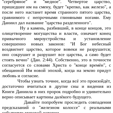
"серебряное" и "медное". Четвертое царство,
пришедшее им на смену, будет "крепко, как железо", а
после него настанет время странного пятого царства,
сравнимого с непрочными глиняными ногами. Ему
Даниил дал название "царства разделенного".
Ну а камень, разбивший, в конце концов, это
олицетворение могущества и власти, означает конец
привычного мироустройства и установление
совершенно новых законов: "И Бог небесный
воздвигнет царство, которое вовеки не разрушится;
оно сокрушит и разрушит все царства, а само будет
стоять вечно" (Дан. 2:44). Собственно, это в точности
согласуется со словами Христа о "конце времён", с
обещанной Им новой эпохой, когда на землю придут
любовь и согласие.
Чтобы узнать точнее, когда всё это произойдёт,
достаточно вчитаться в другие сны и видения из
Книги Даниила в них пророк подробно и удивительно
верно описывает картины далёкого будущего.
Давайте попробуем проследить совпадения
предсказаний о "железном колоссе" с реальными
событиями мировой истории.