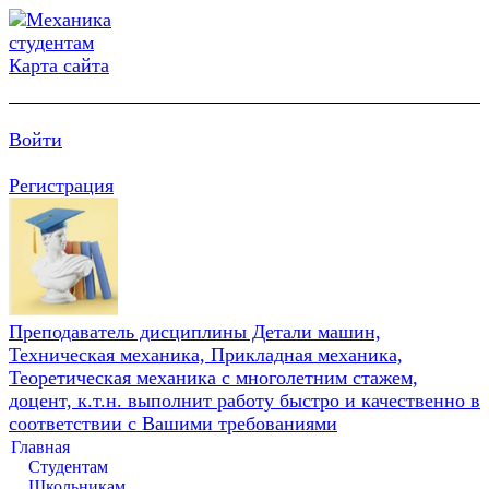
Карта сайта
Войти
Регистрация
Преподаватель дисциплины Детали машин,
Техническая механика, Прикладная механика,
Теоретическая механика с многолетним стажем,
доцент, к.т.н. выполнит работу быстро и качественно в
соответствии с Вашими требованиями
Главная
Студентам
Школьникам