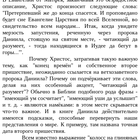
описание, Христос произносит следующие слова:
"Претерпевший же до конца спасется. И проповедано
будет сие Евангелие Царствия по всей Вселенной, во
свидетельство всем народам... Итак, когда увидите
мерзость запустения, реченную через пророка
Даниила, стоящую на святом месте, - читающий да
разумеет, - тогда находящиеся в Иудее да бегут в
горы...'".
Почему Христос, затрагивая такую важную
тему, как "конец времён" и собственное второе
пришествие, неожиданно ссылается на ветхозаветного
пророка Даниила? Почему он подчёркивает эти слова,
делая на них особенный акцент, "читающий да
разумеет"? Обычно в Библии подобного рода фразы -
"имеющий ум сосчитает", "имеющий уши да услышит"
и т. д. - являются намёками: в этом месте скрывается
что-то важное. И в книге Даниила действительно
имеются подсказки, способные перевернуть наши
представления о мире. К примеру, там названа точная
дата второго пришествия.
Всем известно выражение "колосс на глиняных