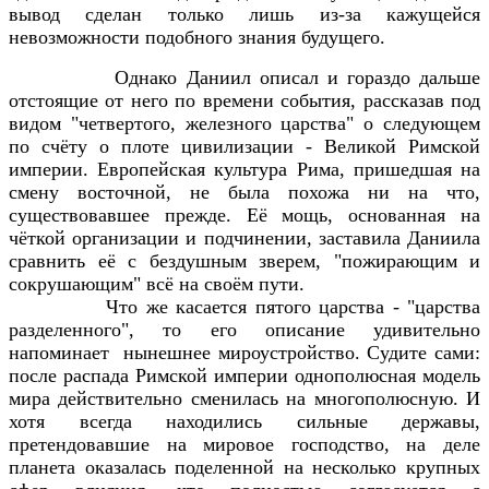
вывод сделан только лишь из-за кажущейся
невозможности подобного знания будущего.
Однако Даниил описал и гораздо дальше
отстоящие от него по времени события, рассказав под
видом "четвертого, железного царства" о следующем
по счёту о плоте цивилизации - Великой Римской
империи. Европейская культура Рима, пришедшая на
смену восточной, не была похожа ни на что,
существовавшее прежде. Её мощь, основанная на
чёткой организации и подчинении, заставила Даниила
сравнить её с бездушным зверем, "пожирающим и
сокрушающим" всё на своём пути.
Что же касается пятого царства - "царства
разделенного", то его описание удивительно
напоминает
нынешнее мироустройство. Судите сами:
после распада Римской империи однополюсная модель
мира действительно сменилась на многополюсную. И
хотя всегда находились сильные державы,
претендовавшие на мировое господство, на деле
планета оказалась поделенной на несколько крупных