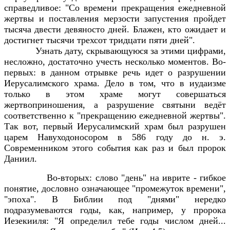
справедливое: "Со времени прекращения ежедневной
жертвы и поставления мерзости запустения пройдет
тысяча двести девяносто дней. Блажен, кто ожидает и
достигнет тысячи трехсот тридцати пяти дней".
Узнать дату, скрывающуюся за этими цифрами,
несложно, достаточно учесть несколько моментов. Во-
первых: в данном отрывке речь идет о разрушении
Иерусалимского храма. Дело в том, что в иудаизме
только в этом храме могут совершаться
жертвоприношения, а разрушение святыни ведёт
соответственно к "прекращению ежедневной жертвы".
Так вот, первый Иерусалимский храм был разрушен
царем Навуходоносором в 586 году до н. э.
Современником этого события как раз и был пророк
Даниил.
Во-вторых: слово "день" на иврите - гибкое
понятие, дословно означающее "промежуток времени",
"эпоха". В Библии под "днями" нередко
подразумеваются годы, как, например, у пророка
Иезекииля: "Я определил тебе годы числом дней...