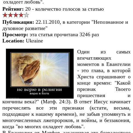
охладеет любовь".
Рейтинг:
20 - количество голосов за статью
Публикация:
22.11.2010, в категории "Непознанное и
духовное развитие"
Просмотр:
эта статья прочитана 3246 раз
Location:
Ukraine
Один из самых
впечатляющих
моментов в Евангелии
- это глава, в которой
Христа спрашивают о
конце времен: "Какой
признак Твоего
пришествия и
кончины века?" (Матф. 24:3). В ответ Иисус начинает
перечислять все эти признаки (кстати, весьма,
подходящие к нашему времени), не забыв упомянуть и
многочисленных лжепророков, и войны, и беззакония,
когда "во многих охладеет любовь".
В Евангелии от Матфея, заканчивая это безрадостное