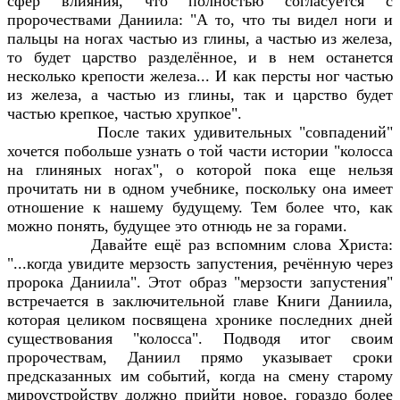
сфер влияния, что полностью согласуется с
пророчествами Даниила: "А то, что ты видел ноги и
пальцы на ногах частью из глины, а частью из железа,
то будет царство разделённое, и в нем останется
несколько крепости железа... И как персты ног частью
из железа, а частью из глины, так и царство будет
частью крепкое, частью хрупкое".
После таких удивительных "совпадений"
хочется побольше узнать о той части истории "колосса
на глиняных ногах", о которой пока еще нельзя
прочитать ни в одном учебнике, поскольку она имеет
отношение к нашему будущему. Тем более что, как
можно понять, будущее это отнюдь не за горами.
Давайте ещё раз вспомним слова Христа:
"...когда увидите мерзость запустения, речённую через
пророка Даниила". Этот образ "мерзости запустения"
встречается в заключительной главе Книги Даниила,
которая целиком посвящена хронике последних дней
существования "колосса". Подводя итог своим
пророчествам, Даниил прямо указывает сроки
предсказанных им событий, когда на смену старому
мироустройству должно прийти новое, гораздо более