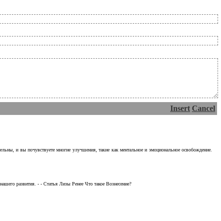
Insert
Cancel
тельны, и вы почувствуете многие улучшения, такие как ментальное и эмоциональное освобождение.
ашего развития. - - Статья Лизы Ренее Что такое Вознесение?