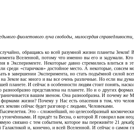
дьмого фиолетового луча свободы, милосердия справедливости, 
лучайно, обращаясь ко всей разумной жизни планеты Земля! В
римента Вселенной, потому что именно вы его и задумали. Кт
ия в Эксперименте. Некоторые давно стремились влиться в эт
ли среди «старичков» достойное место. А некоторые, совсем м
ать в завершении Эксперимента, но стать подъёмной силой все
а Земле вас много и вы все очень различные. Но если вы думает
шей планете. И сейчас в особенности людям стоит понять, наскол
о разнообразно представлена на планете. Но и о других формах
 ограничивается вашим звеном. Она разнообразна. И почему же 
формами жизни? Почему у Нас есть опасения в том, что чело
ех землян сейчас будет разговор с людьми, Человеками.
ысячелетия. Это – сложнейший, но целесообразный космический 
 утончёнными. И придёт та Весна, о которой Я говорил вам неод
мую связано с тем событием, которое вы переживёте 21 декабр
й Галактикой и, конечно, и всей Вселенной. И сейчас о самом г