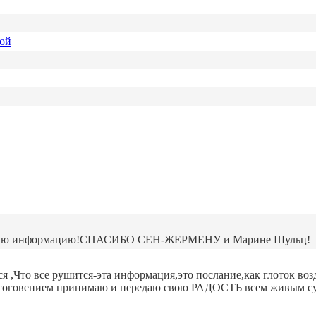
ной
данную информацию!СПАСИБО СЕН-ЖЕРМЕНУ и Марине Шульц!
тся ,Что все рушится-эта информация,это послание,как глоток 
гоговением принимаю и передаю свою РАДОСТЬ всем живым с