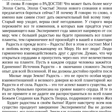
И снова Я говорю о РАДОСТИ! Что может быть более могучи
Эпохи Света, Эпохи Счастья! Эпохи нового сознания и нового
предлагается бороться сейчас? И почему Я говорю то слово, 
именно вам самим стоит дать окончательный бой всему тому с
Старый мир уходит, верша своё негодование. У старого мира
переживёте все те изменения, в которых вам придётся участ
завершающего ваш Эксперимент года зависит напрямую от сост
мир; чем с большей радостью вы будете принимать все план
планеты, тем гармоничнее всё произойдёт в вашей и планетарно
Радость и прежде всего – Радость! Вот в этом и состоит Моё
и любовь всему окружающему их Миру. Но вот люди! Люди 
гармонично взаимодействовать друг с другом. Думаю, что ч
открыться сердцами и пропустить через них этот величестве
жизни на планете. Пусть в каждом сердце человека зажжётся
Единению! Источник Радости – в окончании сложного Экспер
опыт для всей Вселенной. И вы должны достойно пройти после
Милые люди Земли! Радость – это не просто особая мудрост
взаимоотношений и великого доверия ко всей планетарной жизн
Радости и её сила. Радость – это тот аспект вашего существа, 
Радость буквально прописана на уровне вашего сердца. И те 
их не примите и не дадите им распространиться по всей план
Божьем Создании как Радость Творца, подарившего новую Жиз
Будьте радостны в своём бытии! Идите навстречу всем новы
существо празднует завершение Эксперимента! Вы не должн
причины, его породившей. Земле как планете придётся пройти