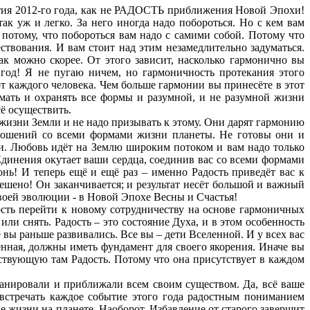
я 2012-го года, как не РАДОСТЬ приближения Новой Эпохи!
ак уж и легко. За него иногда надо побороться. Но с кем вам
 потому, что побороться вам надо с самими собой. Потому что
ствования. И вам стоит над этим незамедлительно задуматься.
ак можно скорее. От этого зависит, насколько гармонично вы
й год! Я не пугаю ничем, но гармоничность протекания этого
т каждого человека. Чем больше гармонии вы принесёте в этот
мать и охранять все формы и разумной, и не разумной жизни
сё осуществить.
жизни Земли и не надо призывать к этому. Они дарят гармонию
ношений со всеми формами жизни планеты. Не готовы они и
и. Любовь идёт на Землю широким потоком и вам надо только
динения окутает ваши сердца, соединив вас со всеми формами
нь! И теперь ещё и ещё раз – именно Радость приведёт вас к
ено! Он заканчивается; и результат несёт большой и важный
воей эволюции - в Новой Эпохе Весны и Счастья!
сть перейти к новому сотрудничеству на основе гармоничных
ли снять. Радость – это состояние Духа, и в этом особенность
е вы раньше развивались. Все вы – дети Вселенной. И у всех вас
енная, должны иметь фундамент для своего якорения. Иначе вы
тствующую там Радость. Потому что она присутствует в каждом
анировали и приближали всем своим существом. Да, всё ваше
встречать каждое событие этого года радостным пониманием
 жизни на планете. Наоборот. Избавление от старого завершит