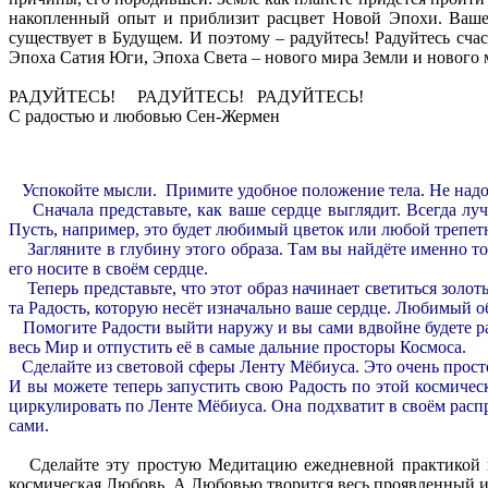
накопленный опыт и приблизит расцвет Новой Эпохи. Вашей
существует в Будущем. И поэтому – радуйтесь! Радуйтесь сч
Эпоха Сатия Юги, Эпоха Света – нового мира Земли и нового 
РАДУЙТЕСЬ! РАДУЙТЕСЬ! РАДУЙТЕСЬ!
С радостью и любовью Сен-Жермен
Успокойте мысли. Примите удобное положение тела. Не надо 
Сначала представьте, как ваше сердце выглядит. Всегда луч
Пусть, например, это будет любимый цветок или любой трепе
Загляните в глубину этого образа. Там вы найдёте именно то, ч
его носите в своём сердце.
Теперь представьте, что этот образ начинает светиться золот
та Радость, которую несёт изначально ваше сердце. Любимый об
Помогите Радости выйти наружу и вы сами вдвойне будете ра
весь Мир и отпустить её в самые дальние просторы Космоса.
Сделайте из световой сферы Ленту Мёбиуса. Это очень просто
И вы можете теперь запустить свою Радость по этой космичес
циркулировать по Ленте Мёбиуса. Она подхватит в своём расп
сами.
Сделайте эту простую Медитацию ежедневной практикой и в
космическая Любовь. А Любовью творится весь проявленный 