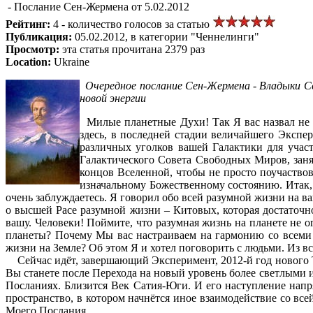
- Послание Сен-Жермена от 5.02.2012
Рейтинг:
4 - количество голосов за статью
Публикация:
05.02.2012, в категории "Ченнелинги"
Просмотр:
эта статья прочитана 2379 раз
Location:
Ukraine
Очередное послание
Сен-Жермена
- Владыки Се
новой энергии
Милые планетные Духи! Так Я вас назвал не с
здесь, в последней стадии величайшего Экспе
различных уголков вашей Галактики для участ
Галактического Совета Свободных Миров, заня
концов Вселенной, чтобы не просто поучаствов
изначальному Божественному состоянию. Итак, н
очень заблуждаетесь. Я говорил обо всей разумной жизни на ва
о высшей Расе разумной жизни – Китовых, которая достаточн
вашу. Человеки! Поймите, что разумная жизнь на планете не
планеты? Почему Мы вас настраиваем на гармонию со всеми 
жизни на Земле? Об этом Я и хотел поговорить с людьми. Из вс
Сейчас идёт, завершающий Эксперимент, 2012-й год нового Т
Вы станете после Перехода на новый уровень более светлыми и
Посланиях. Близится Век Сатия-Юги. И его наступление напря
пространство, в котором начнётся иное взаимодействие со все
Моего Послания.