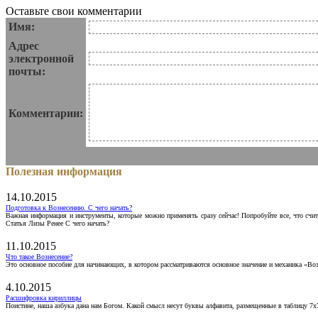
Оставьте свои комментарии
Имя:
Адрес
электронной
почты:
Комментарии:
Полезная информация
14.10.2015
Подготовка к Вознесению. С чего начать?
Важная информация и инструменты, которые можно применять сразу сейчас! Попробуйте все, что счит
Статья Лизы Ренее С чего начать?
11.10.2015
Что такое Вознесение?
Это основное пособие для начинающих, в котором рассматриваются основное значение и механика «Воз
4.10.2015
Расшифровка кириллицы
Поистине, наша азбука дана нам Богом. Какой смысл несут буквы алфавита, размещенные в таблицу 7х