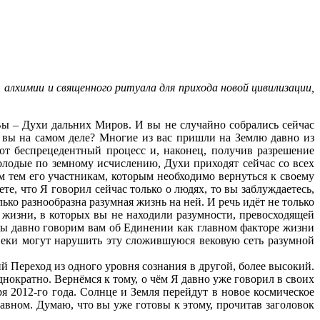
алхимии и священного ритуала для прихода новой цивилизации,
ы – Духи дальних Миров. И вы не случайно собрались сейчас
о вы на самом деле? Многие из вас пришли на Землю давно из
от беспрецедентный процесс и, наконец, получив разрешение
олодые по земному исчислению, Духи приходят сейчас со всех
м тем его участникам, которым необходимо вернуться к своему
е, что Я говорил сейчас только о людях, то вы заблуждаетесь,
ько разнообразна разумная жизнь на ней. И речь идёт не только
 жизни, в которых вы не находили разумности, превосходящей
Мы давно говорим вам об Единении как главном факторе жизни
веки могут нарушить эту сложившуюся вековую сеть разумной
Переход из одного уровня сознания в другой, более высокий.
нократно. Вернёмся к тому, о чём Я давно уже говорил в своих
я 2012-го года. Солнце и Земля перейдут в новое космическое
лавном. Думаю, что вы уже готовы к этому, прочитав заголовок