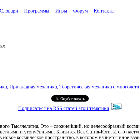
Словари
Программы
Игры
Форум
Контакты
ья
а, Прикладная механика, Теоретическая механика с многолетним
Подписаться на RSS статей этой тематики
вого Тысячелетия. Это – сложнейший, но целесообразный космич
светлыми и утончёнными. Близится Век Сатия-Юги. И его наступ
в новое космическое пространство, в котором начнётся иное вза