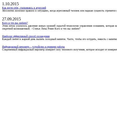
1.10.2015
Как вести себя, сталкиваясь в агрессией
Абсолютно железное правило в ситуациях, когда агрессивный человек или падшая сущность стремится ва
27.09.2015
Кого и что вы любите?
Этим летом усилилось давление новых уровней скрытой технологии управления сознанием, которая н
секретной космонавтикой. - Статья Лизы Ренее Кого и что вы любите?
Наиболее эффективный способ охлаждения
Каждый любит в жаркий день выпить холодный напиток. Часто, чтобы его остудить, емкость с напитко
Инфракрасный пирометр – устройство и принцип работы
Современный инфракрасный пирометр измеряет силу теплового излучения, которое исходит от измеряем