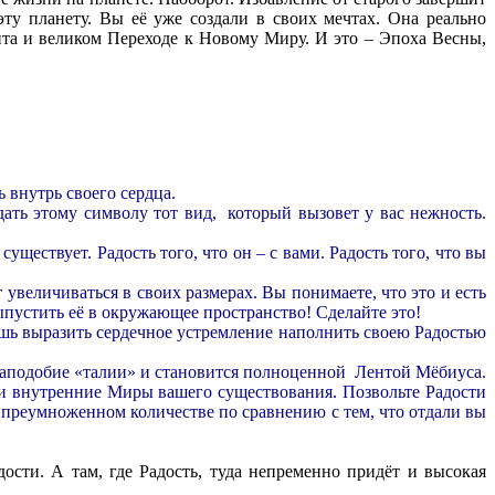
у планету. Вы её уже создали в своих мечтах. Она реально
нта и великом Переходе к Новому Миру. И это – Эпоха Весны,
внутрь своего сердца.
ать этому символу тот вид, который вызовет у вас нежность.
уществует. Радость того, что он – с вами. Радость того, что вы
увеличиваться в своих размерах. Вы понимаете, что это и есть
выпустить её в окружающее пространство! Сделайте это!
шь выразить сердечное устремление наполнить своею Радостью
 наподобие «талии» и становится полноценной Лентой Мёбиуса.
, и внутренние Миры вашего существования. Позвольте Радости
 преумноженном количестве по сравнению с тем, что отдали вы
ти. А там, где Радость, туда непременно придёт и высокая