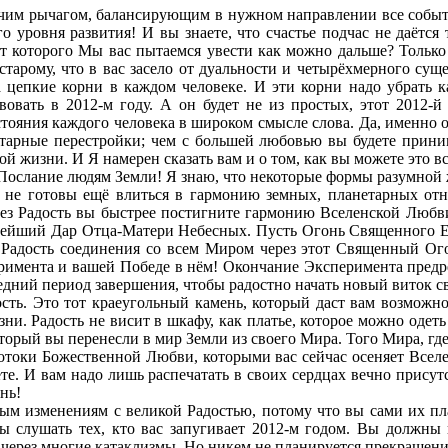
м рычагом, балансирующим в нужном направлении все событи
 уровня развития! И вы знаете, что счастье подчас не даётся т
от которого Мы вас пытаемся увести как можно дальше? Только
тарому, что в вас засело от дуальности и четырёхмерного суще
 цепкие корни в каждом человеке. И эти корни надо убрать к
вовать в 2012-м году. А он будет не из простых, этот 2012-
ояния каждого человека в широком смысле слова. Да, именно о
етарные перестройки; чем с большей любовью вы будете прини
й жизни. И Я намерен сказать вам и о том, как вы можете это в
 Послание людям Земли! Я знаю, что некоторые формы разумной 
не готовы ещё влиться в гармонию земных, планетарных от
ерез Радость вы быстрее постигните гармонию Вселенской Любв
ннейший Дар Отца-Матери Небесных. Пусть Огонь Священного Е
 Радость соединения со всем Миром через этот Священный Ого
имента и вашей Победе в нём! Окончание Эксперимента предреш
дний период завершения, чтобы радостно начать новый виток с
ь. Это тот краеугольный камень, который даст вам возможно
и. Радость не висит в шкафу, как платье, которое можно одеть и
который вы перенесли в мир Земли из своего Мира. Того Мира, гд
потоки Божественной Любви, которыми вас сейчас осеняет Всел
ете. И вам надо лишь распечатать в своих сердцах вечно прису
нь!
м изменениям с великой Радостью, потому что вы сами их пл
ы слушать тех, кто вас запугивает 2012-м годом. Вы должны 
 через многие катаклизмы. Но никем не планируется прекращение