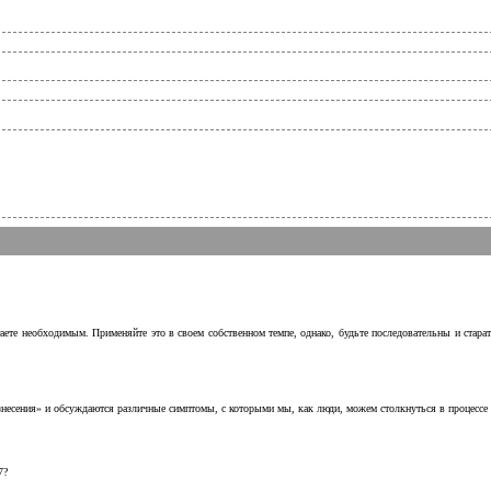
аете необходимым. Применяйте это в своем собственном темпе, однако, будьте последовательны и стара
несения» и обсуждаются различные симптомы, с которыми мы, как люди, можем столкнуться в процессе н
7?