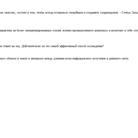
с запугать, состоит в том, чтобы всегда оставаться спокойным и сохранять хладнокровие. - Статья Лизы 
аправлена на более сконцентрированные усилия военно-промышленного комплекса и включает в себя с
м ставят на лед. Действительно ли это самый эффективный способ охлаждения?
ого объекта и лежит в интервале между длинами волн инфракрасного излучения и дневного света.