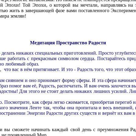
 Эпохи! Той Эпохи, о которой вы мечтали, направляясь на эт
астью жить в завершающей фазе вами поставленного Экспериме
мира землян!
Медитация Пространство Радости
делать никаких специальных приготовлений. Просто углубитесь 
ше работать с прекрасным символом сердца. Постарайтесь прид
тно любимый образ.
то вас в нём притягивает. И это - Радость того, что этот образ с
ым сиянием и оно принимает форму сферы. И эта сфера начинает 
раз помог вам её, Радость, распечатать. И вам очень захочется 
достны! Для этого не стоит делать никаких лишних усилий. Ли
. Посмотрите, как сфера легко сжимается, приобретая перегиб
кого значения Ленте так, чтобы она пропитала и весь внешний
ространении Энергии Радости других существ и вернёт их вам в
ы сможете начинать каждый свой день с преумножения Радос
и не проявленный Мир.