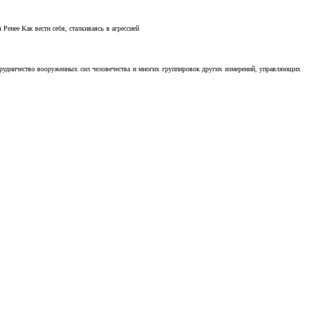
Ренее Как вести себя, сталкиваясь в агрессией
отрудничество вооруженных сил человечества и многих группировок других измерений, управляющих