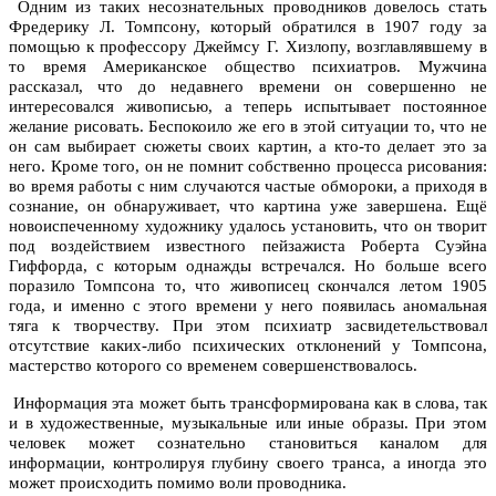
Одним из таких несознательных проводников довелось стать
Фредерику Л. Томпсону, который обратился в 1907 году за
помощью к профессору Джеймсу Г. Хизлопу, возглавлявшему в
то время Американское общество психиатров. Мужчина
рассказал, что до недавнего времени он совершенно не
интересовался живописью, а теперь испытывает постоянное
желание рисовать. Беспокоило же его в этой ситуации то, что не
он сам выбирает сюжеты своих картин, а кто-то делает это за
него. Кроме того, он не помнит собственно процесса рисования:
во время работы с ним случаются частые обмороки, а приходя в
сознание, он обнаруживает, что картина уже завершена. Ещё
новоиспеченному художнику удалось установить, что он творит
под воздействием известного пейзажиста Роберта Суэйна
Гиффорда, с которым однажды встречался. Но больше всего
поразило Томпсона то, что живописец скончался летом 1905
года, и именно с этого времени у него появилась аномальная
тяга к творчеству. При этом психиатр засвидетельствовал
отсутствие каких-либо психических отклонений у Томпсона,
мастерство которого со временем совершенствовалось.
Информация эта может быть трансформирована как в слова, так
и в художественные, музыкальные или иные образы. При этом
человек может сознательно становиться каналом для
информации, контролируя глубину своего транса, а иногда это
может происходить помимо воли проводника.