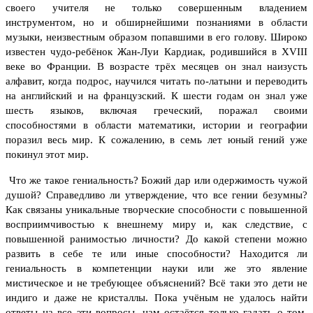
своего учителя не только совершенным владением
инструментом, но и обширнейшими познаниями в области
музыки, неизвестным образом попавшими в его голову. Широко
известен чудо-ребёнок Жан-Луи Кардиак, родившийся в XVIII
веке во Франции. В возрасте трёх месяцев он знал наизусть
алфавит, когда подрос, научился читать по-латыни и переводить
на английский и на французский. К шести годам он знал уже
шесть языков, включая греческий, поражал своими
способностями в области математики, истории и географии
поразил весь мир. К сожалению, в семь лет юный гений уже
покинул этот мир.
Что же такое гениальность? Божий дар или одержимость чужой
душой? Справедливо ли утверждение, что все гении безумны?
Как связаны уникальные творческие способности с повышенной
восприимчивостью к внешнему миру и, как следствие, с
повышенной ранимостью личности? До какой степени можно
развить в себе те или иные способности? Находится ли
гениальность в компетенции науки или же это явление
мистическое и не требующее объяснений? Всё таки это дети не
индиго и даже не кристаллы.
Пока учёным не удалось найти
ответы на все эти вопросы, нам остаётся только гадать о том,