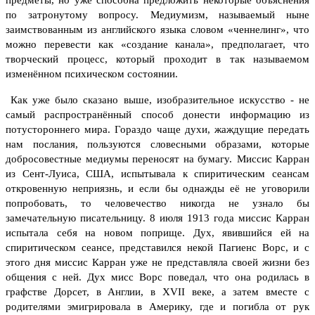
по затронутому вопросу.
Медиумизм, называемый ныне
заимствованным из английского языка словом «ченнелинг», что
можно перевести как «создание канала», предполагает, что
творческий процесс, который проходит в так называемом
изменённом психическом состоянии.
Как уже было сказано выше, изобразительное искусство - не
самый распространённый способ донести информацию из
потустороннего мира. Гораздо чаще духи, жаждущие передать
нам послания, пользуются словесными образами, которые
добросовестные медиумы переносят на бумагу.
Миссис Карран
из Сент-Луиса, США, испытывала к спиритическим сеансам
откровенную неприязнь, и если бы однажды её не уговорили
попробовать, то человечество никогда не узнало бы
замечательную писательницу. 8 июля 1913 года миссис Карран
испытала себя на новом поприще. Дух, явившийся ей на
спиритическом сеансе, представился некой Пагиенс Ворс, и с
этого дня миссис Карран уже не представляла своей жизни без
общения с ней. Дух мисс Ворс поведал, что она родилась в
графстве Дорсет, в Англии, в XVII веке, а затем вместе с
родителями эмигрировала в Америку, где и погибла от рук