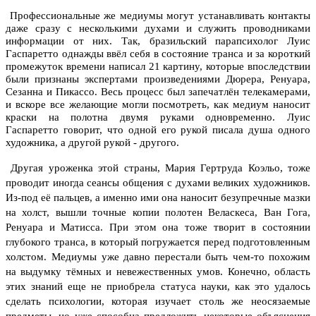
Профессиональные же медиумы могут устанавливать контакты
даже сразу с несколькими духами и служить проводниками
информации от них. Так, бразильский парапсихолог Луис
Гаспаретто однажды ввёл себя в состояние транса и за короткий
промежуток времени написал 21 картину, которые впоследствии
были признаны экспертами произведениями Дюрера, Ренуара,
Сезанна и Пикассо. Весь процесс был запечатлён телекамерами,
и вскоре все желающие могли посмотреть, как медиум наносит
краски на полотна двумя руками одновременно. Луис
Гаспаретто говорит, что одной его рукой писала душа одного
художника, а другой рукой - другого.
Другая уроженка этой страны, Мария Гертруда Коэльо, тоже
проводит иногда сеансы общения с духами великих художников.
Из-под её пальцев, а именно ими она наносит безупречные мазки
на холст, вышли точные копии полотен Веласкеса, Ван Гога,
Ренуара и Матисса. При этом она тоже творит в состоянии
глубокого транса, в который погружается перед подготовленным
холстом.
Медиумы уже давно перестали быть чем-то похожим
на выдумку тёмных и невежественных умов. Конечно, область
этих знаний еще не приобрела статуса науки, как это удалось
сделать психологии, которая изучает столь же неосязаемые
предметы, но уже способна предложить некоторые объяснения