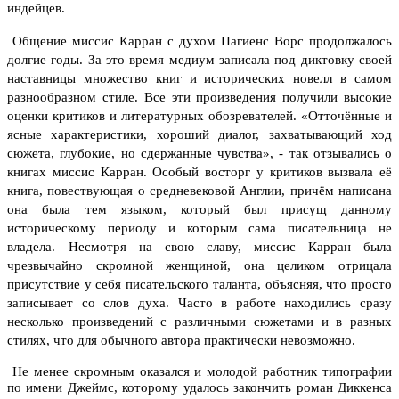
индейцев.
Общение миссис Карран с духом Пагиенс Ворс продолжалось
долгие годы. За это время медиум записала под диктовку своей
наставницы множество книг и исторических новелл в самом
разнообразном стиле. Все эти произведения получили высокие
оценки критиков и литературных обозревателей. «Отточённые и
ясные характеристики, хороший диалог, захватывающий ход
сюжета, глубокие, но сдержанные чувства», - так отзывались о
книгах миссис Карран. Особый восторг у критиков вызвала её
книга, повествующая о средневековой Англии, причём написана
она была тем языком, который был присущ данному
историческому периоду и которым сама писательница не
владела.
Несмотря на свою славу, миссис Карран была
чрезвычайно скромной женщиной, она целиком отрицала
присутствие у себя писательского таланта, объясняя, что просто
записывает со слов духа. Часто в работе находились сразу
несколько произведений с различными сюжетами и в разных
стилях, что для обычного автора практически невозможно.
Не менее скромным оказался и молодой работник типографии
по имени Джеймс, которому удалось закончить роман Диккенса