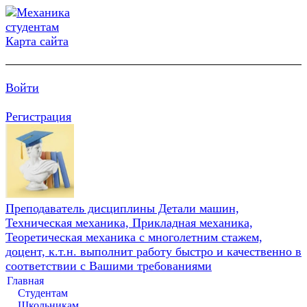
Карта сайта
Войти
Регистрация
Преподаватель дисциплины Детали машин,
Техническая механика, Прикладная механика,
Теоретическая механика с многолетним стажем,
доцент, к.т.н. выполнит работу быстро и качественно в
соответствии с Вашими требованиями
Главная
Студентам
Школьникам