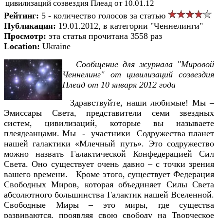
цивилизаций созвездия Плеад от 10.01.12
Рейтинг:
5 - количество голосов за статью
Публикация:
19.01.2012, в категории "Ченнелинги"
Просмотр:
эта статья прочитана 3558 раз
Location:
Ukraine
Сообщение для журнала "Мировой
Ченнелинг" от цивилизаций созвездия
Плеад от 10 января 2012 года
Здравствуйте, наши любимые! Мы –
Эмиссары Света, представители семи звездных
систем, цивилизаций, которые вы называете
плеядеанцами. Мы - участники Содружества планет
нашей галактики «Млечный путь». Это содружество
можно назвать Галактической Конфедерацией Сил
Света. Оно существует очень давно – с точки зрения
вашего времени. Кроме этого, существует Федерация
Свободных Миров, которая объединяет Силы Света
абсолютного большинства Галактик нашей Вселенной.
Свободные Миры – это миры, где существа
развиваются, проявляя свою свободу на Творческое