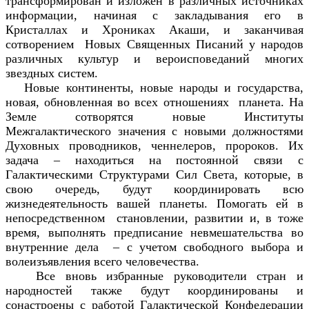
трансформирован и изложен в различных источниках
информации, начиная с закладывания его в
Кристаллах и Хрониках Акаши, и заканчивая
сотворением Новых Священных Писаний у народов
различных культур и вероисповеданий многих
звездных систем.
Новые континенты, новые народы и государства,
новая, обновленная во всех отношениях планета. На
Земле сотворятся новые Институты
Межгалактического значения с новыми должностями
Духовных проводников, ченнелеров, пророков. Их
задача – находиться на постоянной связи с
Галактическими Структурами Сил Света, которые, в
свою очередь, будут координировать всю
жизнедеятельность вашей планеты. Помогать ей в
непосредственном становлении, развитии и, в тоже
время, выполнять предписание невмешательства во
внутренние дела – с учетом свободного выбора и
волеизъявления всего человечества.
Все вновь избранные руководители стран и
народностей также будут координированы и
сонастроены с работой Галактической Конфедерации