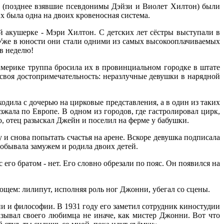
н (позднее взявшие псевдонимы Дэйзи и Виолет Хилтон) были
х была одна на двоих кровеносная система.
ей акушерке - Мэри Хилтон. С детских лет сёстры выступали в
 Уже в юности они стали одними из самых высокооплачиваемых
 в неделю!
Америке труппа бросила их в провинциальном городке в штате
своя достопримечательность: неразлучные девушки в нарядной
ходила с дочерью на цирковые представления, а в один из таких
жала по Европе. В одном из городов, где гастролировал цирк,
ю, отец разыскал Джейн и поселил на ферме у бабушки.
 и снова попытать счастья на арене. Вскоре девушка подписала
побывала замужем и родила двоих детей.
его братом ­- нет. Его словно обрезали по пояс. Он появился на
щем: лилипут, исполняя роль ног Джонни, убегал со сцены.
и и философии. В 1931 году его заметил сотрудник киностудии
зывал своего любимца не иначе, как мистер Джонни. Вот что