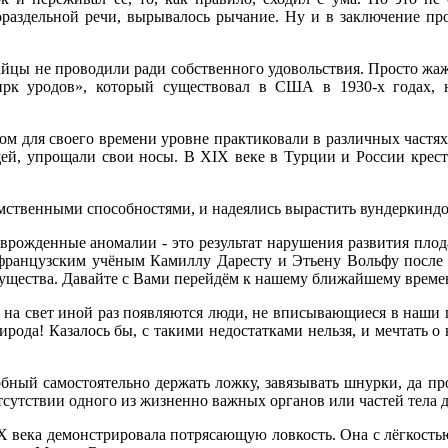
нораздельной речи, вырывалось рычание. Ну и в заключение п
йцы не проводили ради собственного удовольствия. Просто жажд
ирк уродов», который существовал в США в 1930-х годах,
ном для своего времени уровне практиковали в различных частя
ей, упрощали свои носы. В XIX веке в Турции и России крес
умственными способностями, и надеялись вырастить вундеркиндов
 врожденные аномалии - это результат нарушения развития плод
А французским учёным Камиллу Даресту и Этьену Вольфу после
 существа. Давайте с Вами перейдём к нашему ближайшему време
 на свет иной раз появляются люди, не вписывающиеся в наши 
рирода! Казалось бы, с такими недостатками нельзя, и мечтать 
обный самостоятельно держать ложку, завязывать шнурки, да пр
сутствии одного из жизненно важных органов или частей тела д
 века демонстрировала потрясающую ловкость. Она с лёгкостью е