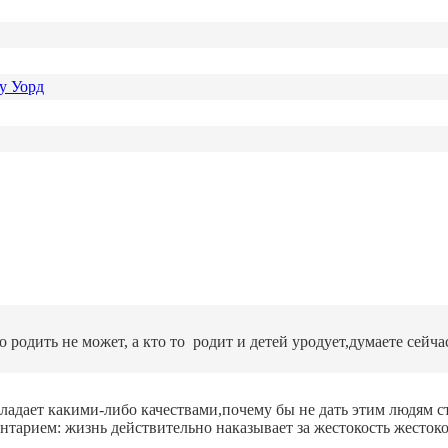
у Уорд
родить не может, а кто то родит и детей уродует,думаете сейчас
ладает какими-либо качествами,почему бы не дать этим людям с
нтарием: жизнь действительно наказывает за жестокость жесток