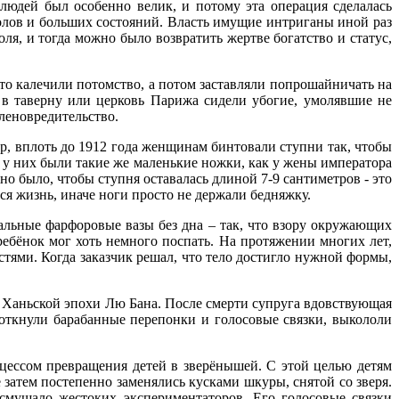
людей был особенно велик, и потому эта операция сделалась
олов и больших состояний. Власть имущие интриганы иной раз
ля, и тогда можно было возвратить жертве богатство и статус,
то калечили потомство, а потом заставляли попрошайничать на
 в таверну или церковь Парижа сидели убогие, умолявшие не
членовредительство.
р, вплоть до 1912 года женщинам бинтовали ступни так, чтобы
ы у них были такие же маленькие ножки, как у жены императора
о было, чтобы ступня оставалась длиной 7-9 сантиметров - это
ся жизнь, иначе ноги просто не держали бедняжку.
льные фарфоровые вазы без дна – так, что взору окружающих
ребёнок мог хоть немного поспать. На протяжении многих лет,
тями. Когда заказчик решал, что тело достигло нужной формы,
 Ханьской эпохи Лю Бана. После смерти супруга вдовствующая
роткнули барабанные перепонки и голосовые связки, выкололи
цессом превращения детей в зверёнышей. С этой целью детям
 затем постепенно заменялись кусками шкуры, снятой со зверя.
 смущало жестоких экспериментаторов. Его голосовые связки