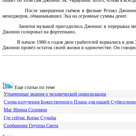
пишет об этом сам Джонни Эк: «Браунинг хотел, чтобы я всегда
После завершения съёмок в фильме Ргеакз Джонни
менеджеров, обманывавших Эка на огромные суммы денег.
Занятия музыкой пригодились Джонни: в перерывах ме
Джонни солировал на фортепиано.
В начале 1980-х годов двое грабителей ворвались в дом
Джонни провёл остаток своей жизни в одиночестве. Он говорил:
Еще статьи по теме
Утраченные знания о человеческой цивилизации
Схема излучения Божественного Плана для нашей Субвселен
Маг Ирина Соломон
Где сейчас Копье Судьбы
Сообщение Группы Света