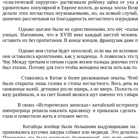
«пластической хирургии» растягивали ребёнку щёки от уха 
удивительно популярной в Европе вплоть до конца эпохи Воз
делали этих несчастных неузнаваемыми, но, на всякий случай,
цинично рассчитывая на благодарность несчастного изуродова
Однако цыгане были не единственными, кто нёс «пальм
улицах. Напомним, что в XVIII веке каждый шестой человек
оставить их без пропитания. В конце концов, французам даже п
Однако моя статья будет неполной, если мы не вспомн
они оставались крохотными, как у младенца. А появилась эта 
Чоу. Между третьим и пятым годом жизни пальцы девочки отгиб
был эталон. Потому для того чтобы женщина могла хоть как-то
Ставились в Китае и более рискованные опыты. Чтоб
были открыты лишь голова и стопы несчастного. Весь день ва
скованные вазой, детишки росли вширь, а не вверх. Полость 
вазу разбивали, и на свет Божий являлся шут именно тех габар
В своих «Исторических записках» китайский историогр
императрица решила наказать красавицу и приказала сделать
глаза и поместили жить в отхожее место.
Китайцы вообще были большими выдумщиками на это
прививались кусочки шкуры собаки или медведя. Это делалось 
Процедура эта была настолько болезненной, что если ребён