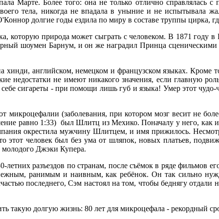
ала Марте. Более того: она не только отлично справлялась с 
своего тела, никогда не впадала в уныние и не испытывала жа
О'Коннор долгие годы ездила по миру в составе труппы цирка, 
утка, которую природа может сыграть с человеком. В 1871 году
арный шоумен Барнум, и он же наградил Принца сценическими 
на хинди, английском, немецком и французском языках. Кроме 
ские недостатки не имеют никакого значения, если главную ро
 себе сигареты - при помощи лишь губ и языка! Умер этот чудо-ч
 микроцефалии (заболевания, при котором мозг весит не более 
ение равно 1:33)
был Шлитц из Мехико. Поначалу у него, как и
мпания окрестила мужчину Шлитцем, и имя прижилось. Несмотря 
 что этот человек был без ума от шляпок, новых платьев, под
а молодого Джэки Купера.
-летних разъездов по странам, после съёмок в ряде фильмов ег
л нежным, ранимым и наивным, как ребёнок. Он так сильно нуж
астью последнего, Сэм настоял на том, чтобы беднягу отдали н
ить такую долгую жизнь: 80 лет для микроцефала - рекордный ср