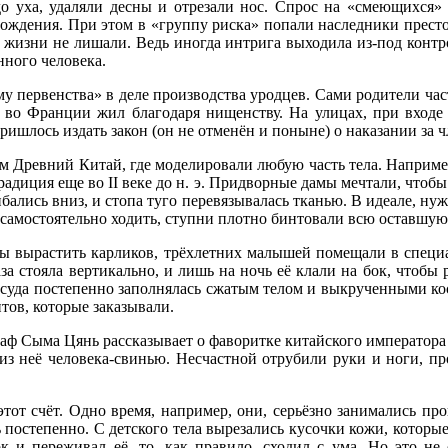
до уха, удаляли десны и отрезали нос. Спрос на «смеющихся» 
рождения. При этом в «группу риска» попали наследники прест
 жизни не лишали. Ведь иногда интрига выходила из-под контро
нного человека.
у первенства» в деле производства уродцев. Сами родители час
 во Франции жил благодаря нищенству. На улицах, при входе
ришлось издать закон (он не отменён и поныне) о наказании за 
им Древний Китай, где моделировали любую часть тела. Наприме
традиция еще во II веке до н. э. Придворные дамы мечтали, чтоб
ались вниз, и стопа туго перевязывалась тканью. В идеале, нужн
 самостоятельно ходить, ступни плотно бинтовали всю оставшую
ы вырастить карликов, трёхлетних малышей помещали в специа
за стояла вертикально, и лишь на ночь её клали на бок, чтобы 
сосуда постепенно заполнялась сжатым телом и выкрученными кос
итов, которые заказывали.
аф Сыма Цянь рассказывает о фаворитке китайского императора
 из неё человека-свинью. Несчастной отрубили руки и ноги, п
т счёт. Одно время, например, они, серьёзно занимались про
постепенно. С детского тела вырезались кусочки кожи, которые
ок и переживал её, то, как правило, сходил с ума. Но это не