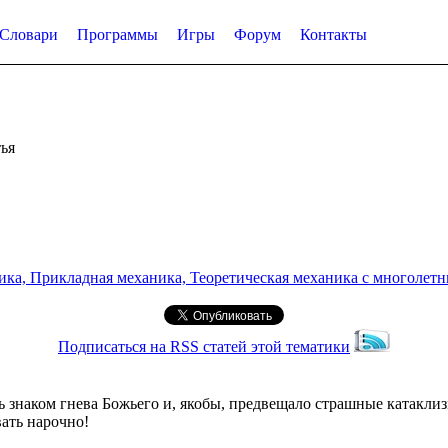
Словари
Программы
Игры
Форум
Контакты
ья
а, Прикладная механика, Теоретическая механика с многолетним
Подписаться на RSS статей этой тематики
 знаком гнева Божьего и, якобы, предвещало страшные катакли
вать нарочно!