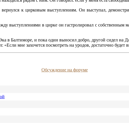
 находился рядом с ним. Он говорил: если у меня есть свободный
 вернулся к цирковым выступлениям. Он выступал, демонстри
жду выступлениями в цирке он гастролировал с собственным ма
 Эка в Балтиморе, и пока один выносил добро, другой сидел на 
 «Если мне захочется посмотреть на уродов, достаточно будет в
Обсуждение на форуме
ной