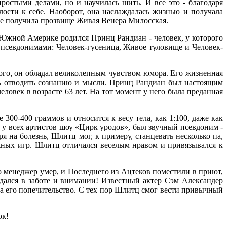
простыми делами, но и научилась шить. И все это - благодаря
лости к себе. Наоборот, она наслаждалась жизнью и получала
где получила прозвище Живая Венера Милосская.
 в Южной Америке родился Принц Рандиан - человек, у которого
псевдонимами: Человек-гусеница, Живое туловище и Человек-
того, он обладал великолепным чувством юмора. Его жизненная
ль отводить сознанию и мысли. Принц Рандиан был настоящим
еловек в возрасте 63 лет. На тот момент у него была преданная
300-400 граммов и относится к весу тела, как 1:100, даже как
 у всех артистов шоу «Цирк уродов», был звучный псевдоним -
на болезнь, Шлитц мог, к примеру, станцевать несколько па,
вижных игр. Шлитц отличался веселым нравом и привязывался к
о менеджер умер, и Последнего из Ацтеков поместили в приют,
дался в заботе и внимании! Известный актер Сэм Александер
а его попечительство. С тех пор Шлитц смог вести привычный
ок!