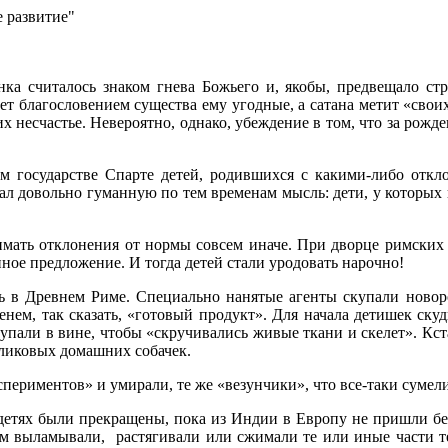
е развитие"
ка считалось знаком гнева Божьего и, якобы, предвещало ст
ет благословением существа ему угодные, а сатана метит «свои
 несчастье. Невероятно, однако, убеждение в том, что за рожде
ком государстве Спарте детей, родившихся с какими-либо отк
л довольно гуманную по тем временам мысль: дети, у которых
мать отклонения от нормы совсем иначе. При дворце римских 
нное предложение. И тогда детей стали уродовать нарочно!
ь в Древнем Риме. Специально нанятые агенты скупали ново
енем, так сказать, «готовый продукт». Для начала детишек ску
упали в вине, чтобы «скручивались живые ткани и скелет». Кста
рликовых домашних собачек.
ериментов» и умирали, те же «везунчики», что все-таки сумели 
етях были прекращены, пока из Индии в Европу не пришли беж
ам выламывали,
растягивали или сжимали те или иные части т