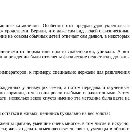
рашные катаклизмы. Особенно этот предрассудок укрепился с
х» уродствами. Верили, что даже сам вид людей с физическими
ние не совсем обычных детей отвечает сам дьявол, в некоторых
лонениями от нормы или просто слабенькими, убивали. А вот
 при рождении были отмечены физические недостатки, должны
императоров, к примеру, специально держали для развлечения
рожденных у неимущих семей, а потом передавали обученным
дно кормили, отчего они росли слабыми и рахитичными. Затем
ти, несколько веков спустя именно эта методика была взята на
остаться в живых, ценились буквально на вес золота!
енцы-цыгане, умевшие очень многое, в том числе и искусно,
ела; желая сделать «смеющегося» человека, умельцы в области