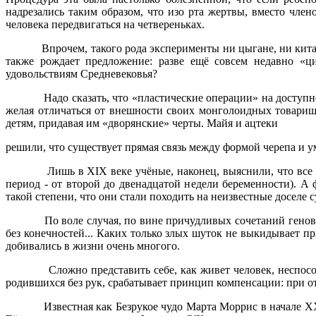
надрезались таким образом, что изо рта жертвы, вместо чле
человека передвигаться на четвереньках.
Впрочем, такого рода эксперименты ни цыгане, ни кита
также рождает предложение: разве ещё совсем недавно «ц
удовольствиям Средневековья?
Надо сказать, что «пластические операции» на доступ
желая отличаться от внешности своих монголоидных товарищ
детям, придавая им «дворянские» черты. Майя и ацтеки
решили, что существует прямая связь между формой черепа и 
Лишь в XIX веке учёные, наконец, выяснили, что все
период - от второй до двенадцатой недели беременности). 
такой степени, что они стали походить на неизвестные доселе
По воле случая, по вине причудливых сочетаний генов
без конечностей... Каких только злых шуток не выкидывает п
добивались в жизни очень многого.
Сложно представить себе, как живет человек, неспос
родившихся без рук, срабатывает принцип компенсации: при от
Известная как Безрукое чудо Марта Моррис в начале XX