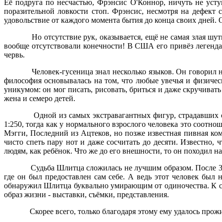
Её подруга по несчастью, Фрэнсис О'Коннор, ничуть не уступ
поразительной ловкости стоп. Фрэнсис, несмотря на дефект 
удовольствие от каждого момента бытия до конца своих дней. 
Но отсутствие рук, оказывается, ещё не самая злая ш
вообще отсутствовали конечности! В США его привёз легенд
червь.
Человек-гусеница знал несколько языков. Он говорил 
философия основывалась на том, что любые увечья и физиче
уникумом: он мог писать, рисовать, бриться и даже скручивать
жена и семеро детей.
Одной из самых экстравагантных фигур, страдавших от
1:250, тогда как у нормального взрослого человека это соотнош
Мэгги, Последний из Ацтеков, но позже известная пивная ко
чисто спеть пару нот и даже сосчитать до десяти. Известно,
людям, как ребёнок. Что же до его внешности, то он походил н
Судьба Шлитца сложилась не лучшим образом. После 30
где он был предоставлен сам себе. А ведь этот человек бы
обнаружил Шлитца буквально умирающим от одиночества. К сч
образ жизни - выставки, съёмки, представления.
Скорее всего, только благодаря этому ему удалось прож