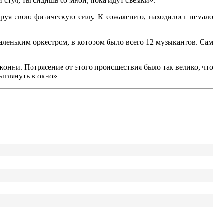
 стул, ты сидишь со мной, пока идут съёмки».
руя свою физическую силу. К сожалению, находилось немало
леньким оркестром, в котором было всего 12 музыкантов. Сам
Джонни. Потрясение от этого происшествия было так велико, что
ыглянуть в окно».