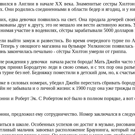
оявился в Англии в начале XX века. Знаменитые сестры Хилто
х. Они родились соединенными в области бедер и ягодиц, и у ни
их, едва девочки появились на свет. Она продала дочерей сво
икованы друг к другу, это не мешало им вести активную жизнь.
нимая участие в водевилях, сёстры зарабатывали 5000 долларов
ли выйти замуж и развестись. Во время очередного турне по 
 Теперь у овощного магазина на бульваре Уилкинсон появилась 
нь закончилась печально - сёстры Хилтон умерли от гриппа.
сле рождения у девочки
начала расти борода! Мать Джейн часто 
рк принял Бородатую леди в свою семью, и с тех пор она разъез
турне без неё. Бедняжку поместили в детский дом, но, к счасть
рке в силовых номерах, убедил Джейн перестать сбривать бороду
ейн не забывала и о личной жизни: к 1900 году она уже трижды 
ни и Роберт Эк. С Робертом всё было в полном порядке, а вот с 
ни, предложил ему сотрудничество. Номер заключался в следую
ться в школе. Особенных успехов он достиг в музыке, рисовани
нтливый мальчик завоевал расположение Браунинга, который на