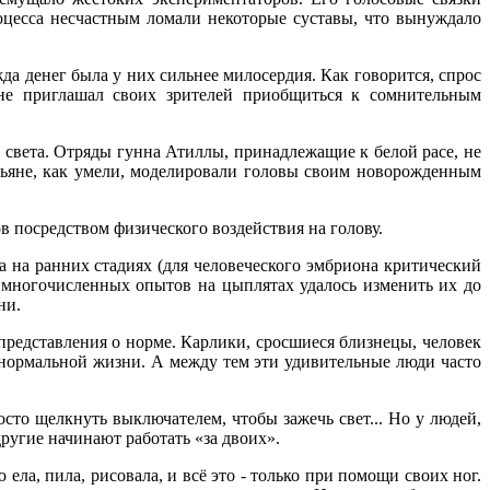
роцесса несчастным ломали некоторые суставы, что вынуждало
а денег была у них сильнее милосердия. Как говорится, спрос
 не приглашал своих зрителей приобщиться к сомнительным
х света. Отряды гунна Атиллы, принадлежащие к белой расе, не
тьяне, как умели, моделировали головы своим новорожденным
 посредством физического воздействия на голову.
а на ранних стадиях (для человеческого эмбриона критический
 многочисленных опытов на цыплятах удалось изменить их до
ни.
представления о норме. Карлики, сросшиеся близнецы, человек
о нормальной жизни. А между тем эти удивительные люди часто
осто щелкнуть выключателем, чтобы зажечь свет... Но у людей,
ругие начинают работать «за двоих».
ла, пила, рисовала, и всё это - только при помощи своих ног.