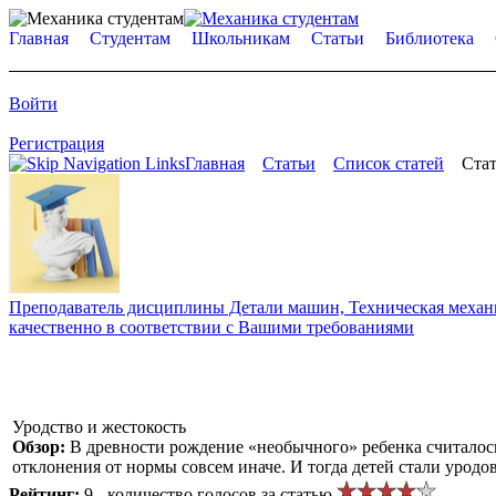
Главная
Студентам
Школьникам
Статьи
Библиотека
Войти
Регистрация
Главная
Статьи
Список статей
Стат
Преподаватель дисциплины Детали машин, Техническая механик
качественно в соответствии с Вашими требованиями
Уродство и жестокость
Обзор:
В древности рождение «необычного» ребенка считалось
отклонения от нормы совсем иначе. И тогда детей стали уродо
Рейтинг:
9 - количество голосов за статью