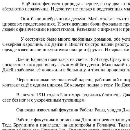
Ещё один феномен природы - вернее, сразу два - п
абсолютно неразлучны. И дело тут не только в родственных уза
Они были внебрачными детьми. Мать отказалась от н
цирковых представлениях. И хотя девушки были буквально пр
людей с физическими недостатками. Разъезжая с цирками и при
У сестричек было много любовных романов, обе успе
Северная Каролина. Но Дэйзи и Виолет быстро нашли работу.
одежде взвешивали покупателям овощи и фрукты. Их яркая жиз
Джейн Барнелл появилась на свет в 1874 году. Сразу по
воскресных походов вернулась домой без дочки. Маленький ци
Джейн заболела, её положили в больницу, и труппа продолжила 
Через несколько лет знакомый парень, работавший в ци
контракт ещё с одним цирком. Её карьера пошла в гору. Но Дж
В августе 1911 года в Балтиморе родились близнецы Джон
свет без ног и с укороченным туловищем.
Однажды известный фокусник Рабсил Раша, увидев Джон
Работа с фокусником не мешала Джонни превосходно учи
Тода Браунинга и пригласил на кинопробы в Голливуд. Тала