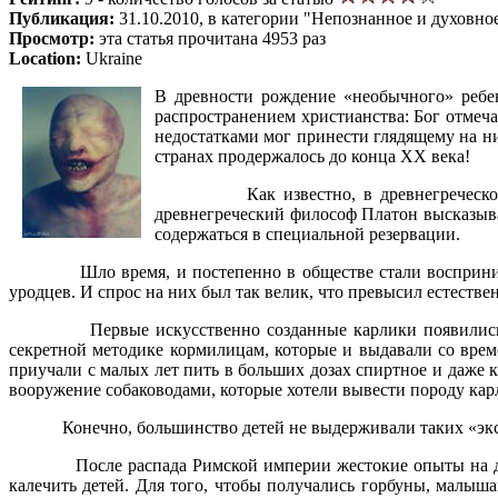
Публикация:
31.10.2010, в категории "Непознанное и духовно
Просмотр:
эта статья прочитана 4953 раз
Location:
Ukraine
В древности рождение «необычного» ребен
распространением христианства: Бог отмеча
недостатками мог принести глядящему на них
странах продержалось до конца XX века!
Как известно, в древнегречес
древнегреческий философ Платон высказыва
содержаться в специальной резервации.
Шло время, и постепенно в обществе стали восприни
уродцев. И спрос на них был так велик, что превысил естестве
Первые искусственно созданные карлики появилис
секретной методике кормилицам, которые и выдавали со врем
приучали с малых лет пить в больших дозах спиртное и даже к
вооружение собаководами, которые хотели вывести породу ка
Конечно, большинство детей не выдерживали таких «эксп
После распада Римской империи жестокие опыты на д
калечить детей. Для того, чтобы получались горбуны, малыш