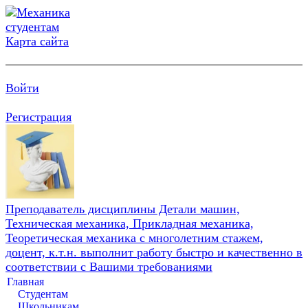
Карта сайта
Войти
Регистрация
Преподаватель дисциплины Детали машин,
Техническая механика, Прикладная механика,
Теоретическая механика с многолетним стажем,
доцент, к.т.н. выполнит работу быстро и качественно в
соответствии с Вашими требованиями
Главная
Студентам
Школьникам