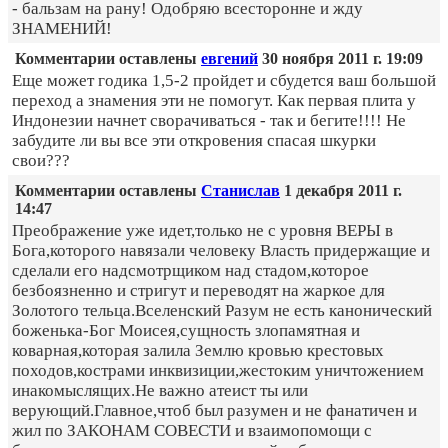
- бальзам на рану! Одобряю всесторонне и жду
ЗНАМЕНИЙ!
Комментарии оставлены
евгений
30 ноября 2011 г. 19:09
Еще может годика 1,5-2 пройдет и сбудется ваш большой
переход а знамения эти не помогут. Как первая плита у
Индонезии начнет сворачиваться - так и бегите!!!! Не
забудите ли вы все эти откровения спасая шкурки
свои???
Комментарии оставлены
Станислав
1 декабря 2011 г.
14:47
Преображение уже идет,только не с уровня ВЕРЫ в
Бога,которого навязали человеку Власть придержащие и
сделали его надсмотрщиком над стадом,которое
безбоязненно и стригут и переводят на жаркое для
Золотого тельца.Вселенский Разум не есть канонический
боженька-Бог Моисея,сущность злопамятная и
коварная,которая залила Землю кровью крестовых
походов,кострами инквизиции,жестоким уничтожением
инакомыслящих.Не важно атеист ты или
верующий.Главное,чтоб был разумен и не фанатичен и
жил по ЗАКОНАМ СОВЕСТИ и взаимопомощи с