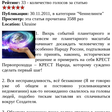
Рейтинг:
33 - количество голосов за статью
Публикация:
30.11.2011, в категории "Ченнелинги"
Просмотр:
эта статья прочитана 3588 раз
Location:
Ukraine
1. Вихрь событий планетарного и
совсем не планетарного масштаба
начинает досаждать человечеству и
особенно Народу России, подталкивая
его принять, наконец, историческое
решение и примерить на себя КРЕСТ
Первопроходца – КРЕСТ Народа, которому суждено
сделать первый шаг!
2. Вся несправедливость, всё беззаконие (Я не говорю
уже об общем и постоянно усиливающемся
недомогании) как-то неожиданно свалилось на головы
людей, подобно тискам заставляя их сплачиваться
вокруг Создателя.
3. Обратите внимание: такое долгое стояние в очереди