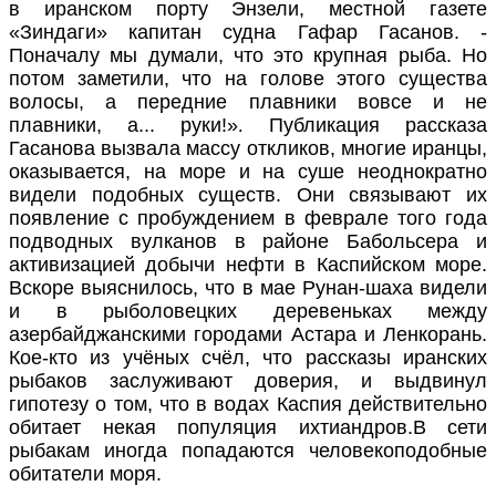
в иранском порту Энзели, местной газете
«Зиндаги» капитан судна Гафар Гасанов. -
Поначалу мы думали, что это крупная рыба. Но
потом заметили, что на голове этого существа
волосы, а передние плавники вовсе и не
плавники, а... руки!»
.
Публикация рассказа
Гасанова вызвала массу откликов, многие иранцы,
оказывается, на море и на суше неоднократно
видели подобных существ. Они связывают их
появление с пробуждением в феврале того года
подводных вулканов в районе Бабольсера и
активизацией добычи нефти в Каспийском море.
Вскоре выяснилось, что в мае Рунан-шаха видели
и в рыболовецких деревеньках между
азербайджанскими городами Астара и Ленкорань.
Кое-кто из учёных счёл, что рассказы иранских
рыбаков заслуживают доверия, и выдвинул
гипотезу о том, что в водах Каспия действительно
обитает некая популяция ихтиандров.
В сети
рыбакам иногда попадаются человекоподобные
обитатели моря.