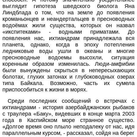
выглядит гипотеза шведского биолога Яна
Линдблада о том, что на земле до появления
кроманьонцев и неандертальцев в пресноводных
водоёмах жили существа, которых он назвал
«икспитеками» - водными приматами. До
появления нас, ихтиандрам принадлежала вся
планета, однако, когда в эпоху потепления
ледниковые воды ушли в океаны и многие
пресноводные водоемы высохли, ситуация
коренным образом изменилась. Люди-амфибии
были вынуждены скрыться в непересыхающих
болотах, глухих затонах и глубоководных озерах
типа Байкала. Возможно, часть их сумела
приспособиться к жизни в морях.
Среди последних сообщений о встречах с
ихтиандрами - история азербайджанских рыбаков
с траулера «Баку», видевших в конце марта 2003
года в Каспийском море странное существо.
«Долгое время оно плыло неподалеку от нас, идя
параллельным курсом, - рассказал, сойдя на берег