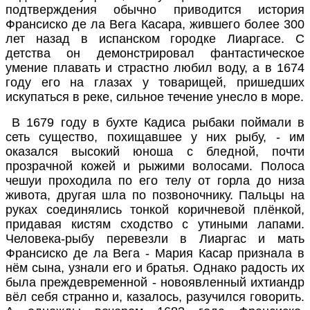
подтверждения обычно приводится история
Франсиско де ла Вега Касара, жившего более 300
лет назад в испанском городке Лиаргасе. С
детства он демонстрировал фантастическое
умение плавать и страстно любил воду, а в 1674
году его на глазах у товарищей, пришедших
искупаться в реке, сильное течение унесло в море.
В 1679 году в бухте Кадиса рыбаки поймали в
сеть существо, похищавшее у них рыбу, - им
оказался высокий юноша с бледной, почти
прозрачной кожей и рыжими волосами. Полоса
чешуи проходила по его телу от горла до низа
живота, другая шла по позвоночнику. Пальцы на
руках соединялись тонкой коричневой плёнкой,
придавая кистям сходство с утиными лапами.
Человека-рыбу перевезли в Лиаргас и мать
Франсиско де ла Вега - Мария Касар признала в
нём сына, узнали его и братья. Однако радость их
была преждевременной - новоявленный ихтиандр
вёл себя странно и, казалось, разучился говорить.