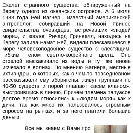
Скелет странного существа, обнаруженный на
берегу одного из океанских островов
.
А 5 июля
1983 года Рей Вагнер - известный американский
антрополог, собиравший на Новой Гвинее
свидетельства очевидцев, встречавших «людей
моря», и зоолог Ричард Гринвелл, находясь на
берегу залива Рамат-Бей, видели плескавшееся в
море человекоподобное существо с блестящим,
гибким телом светло-кофейного цвета. Оно
стрелой выскакивало из воды и тут же вновь
исчезало в волнах. По мнению Вагнера, местные
ихтиандры, о которых, как о чем-то повседневном
рассказывали ему аборигены, живут группами по
40-50 существ и порой плавают «всем кланом»,
выстроившись в линию. Причем племена папуасов
долгое время относились к «людям моря» как к
дичи, так как мясо их пользовалось огромным
спросом на рынках, и за него платили большие
деньги.
Все мы знаем с Вами про