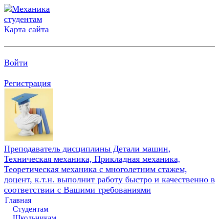
Карта сайта
Войти
Регистрация
Преподаватель дисциплины Детали машин,
Техническая механика, Прикладная механика,
Теоретическая механика с многолетним стажем,
доцент, к.т.н. выполнит работу быстро и качественно в
соответствии с Вашими требованиями
Главная
Студентам
Школьникам