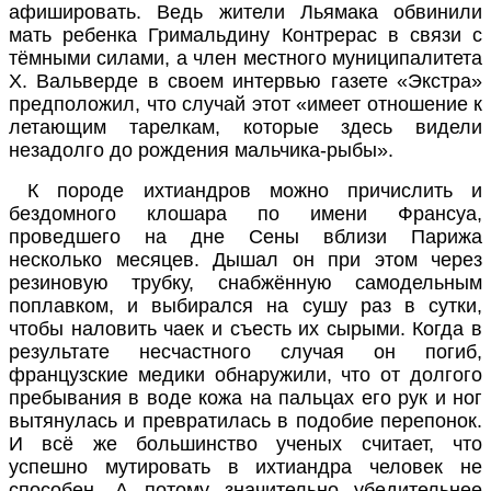
афишировать. Ведь жители Льямака обвинили
мать ребенка Гримальдину Контрерас в связи с
тёмными силами, а член местного муниципалитета
X. Вальверде в своем интервью газете «Экстра»
предположил, что случай этот «имеет отношение к
летающим тарелкам, которые здесь видели
незадолго до рождения мальчика-рыбы».
К породе ихтиандров можно причислить и
бездомного клошара по имени Франсуа,
проведшего на дне Сены вблизи Парижа
несколько месяцев.
Дышал он при этом через
резиновую трубку, снабжённую самодельным
поплавком, и выбирался на сушу раз в сутки,
чтобы наловить чаек и съесть их сырыми. Когда в
результате несчастного случая он погиб,
французские медики обнаружили, что от долгого
пребывания в воде кожа на пальцах его рук и ног
вытянулась и превратилась в подобие перепонок.
И всё же большинство ученых считает, что
успешно мутировать в ихтиандра человек не
способен. А потому значительно убедительнее