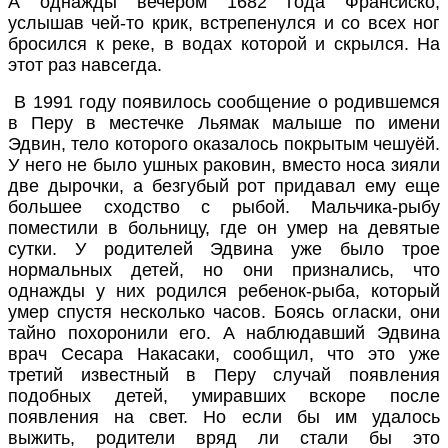
А однажды вечером 1682 года Франсиско,
услышав чей-то крик, встрепенулся и со всех ног
бросился к реке, в водах которой и скрылся. На
этот раз навсегда.
В 1991 году появилось сообщение о родившемся
в Перу в местечке Льямак малыше по имени
Эдвин, тело которого оказалось покрытым чешуёй.
У него не было ушных раковин, вместо носа зияли
две дырочки, а безгубый рот придавал ему еще
большее сходство с рыбой.
Мальчика-рыбу
поместили в больницу, где он умер на девятые
сутки. У родителей Эдвина уже было трое
нормальных детей, но они признались, что
однажды у них родился ребенок-рыба, который
умер спустя несколько часов. Боясь огласки, они
тайно похоронили его. А наблюдавший Эдвина
врач Сесара Накасаки, сообщил, что это уже
третий известный в Перу случай появления
подобных детей, умиравших вскоре после
появления на свет. Но если бы им удалось
выжить, родители вряд ли стали бы это