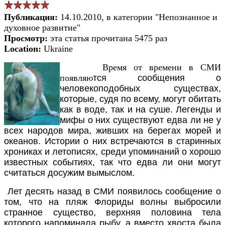
Публикация:
14.10.2010, в категории "Непознанное и
духовное развитие"
Просмотр:
эта статья прочитана 5475 раз
Location:
Ukraine
Вре
мя от времени в СМИ
появляю
тся сообщения о
человекоподобных существах,
которые, судя по всему, могут обитать
как в воде, так и на суше. Легенды и
мифы о них существуют едва ли не у
всех народов мира, живших на берегах морей и
океанов. Истории о них встречаются в старинных
хрониках и летописях, среди упоминаний о хорошо
известных событиях, так что едва ли они могут
считаться досужим вымыслом.
Лет десять назад в СМИ появилось сообщение о
том, что на пляж Флориды волны выбросили
странное существо, верхняя половина тела
которого напоминала рыбу, а вместо хвоста была