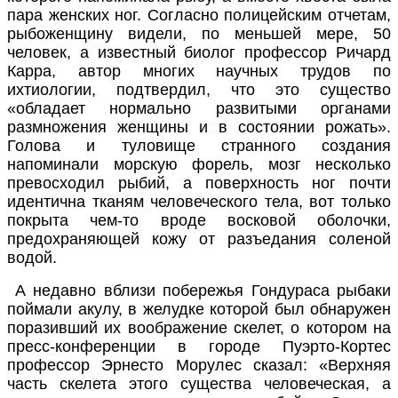
пара женских ног. Согласно полицейским отчетам,
рыбоженщину видели, по меньшей мере, 50
человек, а известный биолог профессор Ричард
Карра, автор многих научных трудов по
ихтиологии, подтвердил, что это существо
«обладает нормально развитыми органами
размножения женщины и в состоянии рожать».
Голова и туловище странного создания
напоминали морскую форель, мозг несколько
превосходил рыбий, а поверхность ног почти
идентична тканям человеческого тела, вот только
покрыта чем-то вроде восковой оболочки,
предохраняющей кожу от разъедания соленой
водой.
А недавно вблизи побережья Гондураса рыбаки
поймали акулу, в желудке которой был обнаружен
поразивший их воображение скелет, о котором на
пресс-конференции в городе Пуэрто-Кортес
профессор Эрнесто Морулес сказал: «Верхняя
часть скелета этого существа человеческая, а