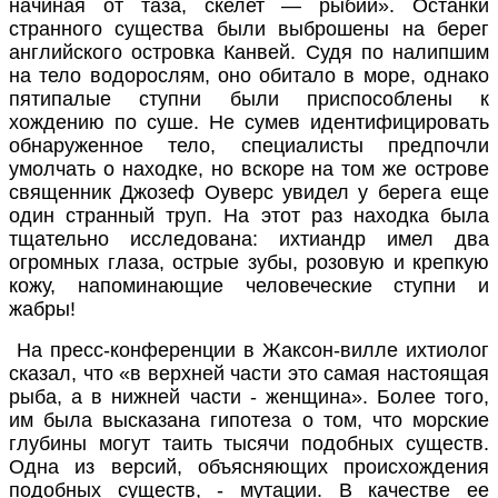
начиная от таза, скелет — рыбий».
Останки
странного существа были выброшены на берег
английского островка Канвей. Судя по налипшим
на тело водорослям, оно обитало в море, однако
пятипалые ступни были приспособлены к
хождению по суше. Не сумев идентифицировать
обнаруженное тело, специалисты предпочли
умолчать о находке, но вскоре на том же острове
священник Джозеф Оуверс увидел у берега еще
один странный труп. На этот раз находка была
тщательно исследована: ихтиандр имел два
огромных глаза, острые зубы, розовую и крепкую
кожу, напоминающие человеческие ступни и
жабры!
На пресс-конференции в Жаксон-вилле ихтиолог
сказал, что «в верхней части это самая настоящая
рыба, а в нижней части - женщина». Более того,
им была высказана гипотеза о том, что морские
глубины могут таить тысячи подобных существ.
Одна из версий, объясняющих происхождения
подобных существ, - мутации. В качестве ее