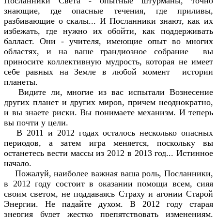
Посланники Света - опытные штурманы, точно
знающие, где опасные течения, где приливы,
разбивающие о скалы... И Посланники знают, как их
избежать, где нужно их обойти, как поддерживать
балласт. Они - учителя, имеющие опыт во многих
областях, и на ваше грандиозное собрание вы
приносите коллективную мудрость, которая не имеет
себе равных на Земле в любой момент истории
планеты.
Видите ли, многие из вас испытали Вознесение
других планет и других миров, причем неоднократно,
и вы знаете риски. Вы понимаете механизм. И теперь
вы почти у цели.
В 2011 и 2012 годах осталось несколько опасных
периодов, а затем игра меняется, поскольку вы
останетесь вести массы из 2012 в 2013 год... Истинное
начало.
Пожалуй, наиболее важная ваша роль, Посланники,
в 2012 году состоит в оказании помощи всем, сияя
своим светом, не поддаваясь Страху и агонии Старой
Энергии. Не падайте духом. В 2012 году старая
энергия будет жестко препятствовать изменениям.