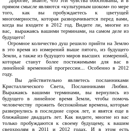
Дорогие, знайте, что эти чувства обоснованы, и в
прямом смысле являются «культурным шоком» по мере
того, как вы пробуждаетесь к цветущей
многомерности, которая разворачивается перед вами,
когда вы входите в 2012 год. Видите ли, многие из
вас, выражаясь вашими терминами, на самом деле из
будущего!
Огромное количество душ решило прийти на Землю
в это время из измерений выше пятого, из будущего
Земли, а также из будущего миров высших измерений,
которые станут более постижимыми для вас в
линейной временной прогрессии... Особенно в 2012
году.
Вы действительно являетесь посланниками
Кристаллического Света, Посланниками Любви.
Выражаясь вашими терминами, вы вернулись из
будущего в линейное время Земли, чтобы помочь
человечеству прожить беспокойные времена, которые
развернулись в последние сорок лет, и явятся еще в
ближайшие двадцать лет. Как видите, многие из вас
только пробуждаются к своему будущему, к вашим
сверхролям в 2011 и 2012 годах. И в этом есть