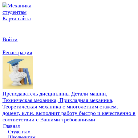
Карта сайта
Войти
Регистрация
Преподаватель дисциплины Детали машин,
Техническая механика, Прикладная механика,
Теоретическая механика с многолетним стажем,
доцент, к.т.н. выполнит работу быстро и качественно в
соответствии с Вашими требованиями
Главная
Студентам
Школьникам