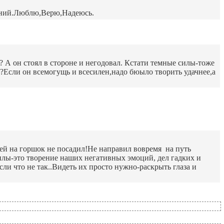
вений.Люблю,Верю,Надеюсь.
? А он стоял в стороне и негодовал. Кстати темные силы-тоже
т?Если он всемогущь и всесилен,надо бюыло творить удачнее,а
ей на горшок не посадил!Не направил вовремя на путь
 силы-это творение наших негативных эмоций, дел гадких и
сли что не так..Видеть их просто нужно-раскрыть глаза и