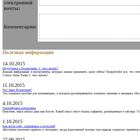
электронной
почты:
Комментарии:
Полезная информация
14.10.2015
Подготовка к Вознесению. С чего начать?
Важная информация и инструменты, которые можно применять сразу сейчас! Попробуйте все, что счит
Статья Лизы Ренее С чего начать?
11.10.2015
Что такое Вознесение?
Это основное пособие для начинающих, в котором рассматриваются основное значение и механика «Воз
4.10.2015
Расшифровка кириллицы
Поистине, наша азбука дана нам Богом. Какой смысл несут буквы алфавита, размещенные в таблицу 7х
1.10.2015
Как вести себя, сталкиваясь в агрессией
Абсолютно железное правило в ситуациях, когда агрессивный человек или падшая сущность стремится ва
27.09.2015