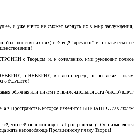
дущее, и уже ничто не сможет вернуть их в Мир заблуждений,
ное большинство из них) всё ещё “дремлют” и практически не
ршенствовании!
АСТРОЙКИ с Творцом, и, к сожалению, ими руководит полное
 НЕВЕРИЕ, а НЕВЕРИЕ, в свою очередь, не позволяет людям
его будущего!
 самая обычная или ничем не примечательная дата (число) вдруг
аре, а в Пространстве, которое изменится ВНЕЗАПНО, дав людям
всё, что сейчас происходит в Пространстве (а Оно изменяется
Творца жить неподобающе Проявленному плану Творца!