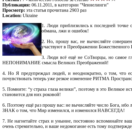
Публикация:
06.11.2011, в категории "Ченнелинги"
Просмотр:
эта статья прочитана 2903 раз
Location:
Ukraine
1. Люди приблизились к последней точке о
обмана, лжи и ошибок!
2. Но, прошу вас, не вычисляйте соверше
участвуют в Преображении Божественного П
3. Люди всё ещё не СоТворцы, но самое 
НЕПОНИМАНИЕ смысла Великих Преображений!
4. Но Я предупреждал людей, и неоднократно, о том, что
почувствовать теперь уже резкое изменение РИТМА Пространс
5. Помните: “у страха глаза велики”, поэтому в это Великое и
становится для них роковой!
6. Поэтому ещё раз прошу вас: не вычисляйте число Бога, ибо
ЗНАК о том, что Мир изменился, и изменился НАВСЕГДА!
7. Не нагнетайте страх и уныние, постоянно вспоминайте ваш
очень стремительно, и ваше недомогание есть тому подтвержд