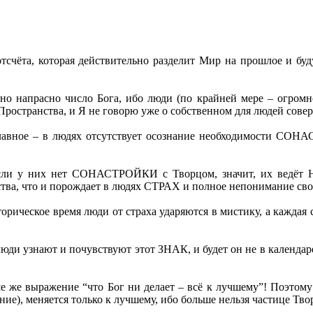
тсчёта, которая действительно разделит Мир на прошлое и бу
нно напрасно число Бога, ибо люди (по крайней мере – огром
ространства, и Я не говорю уже о собственном для людей сове
главное – в людях отсутствует осознание необходимости СОН
 если у них нет СОНАСТРОЙКИ с Творцом, значит, их ведёт
тва, что и порождает в людях СТРАХ и полное непонимание сво
сторическое время люди от страха ударяются в мистику, а каждая
 люди узнают и почувствуют этот ЗНАК, и будет он не в календ
е же выражение “что Бог ни делает – всё к лучшему”! Поэтому 
ение), меняется только к лучшему, ибо больше нельзя частице 