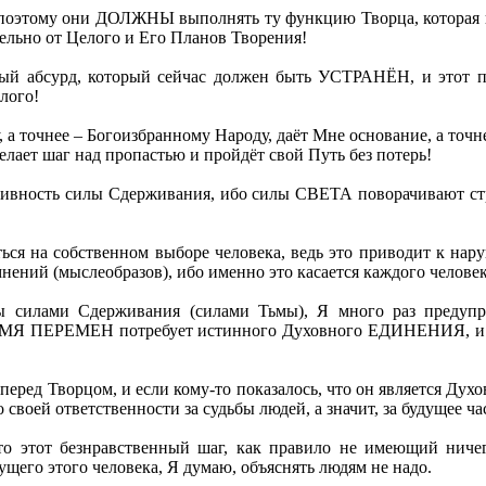
 поэтому они ДОЛЖНЫ выполнять ту функцию Творца, которая
ельно от Целого и Его Планов Творения!
лный абсурд, который сейчас должен быть УСТРАНЁН, и этот
елого!
, а точнее – Богоизбранному Народу, даёт Мне основание, а то
лает шаг над пропастью и пройдёт свой Путь без потерь!
тивность силы Сдерживания, ибо силы СВЕТА поворачивают стр
ься на собственном выборе человека, ведь это приводит к нар
нений (мыслеобразов), ибо именно это касается каждого человек
ы силами Сдерживания (силами Тьмы), Я много раз предупр
ВРЕМЯ ПЕРЕМЕН потребует истинного Духовного ЕДИНЕНИЯ, и
 перед Творцом, и если кому-то показалось, что он является Дух
 своей ответственности за судьбы людей, а значит, за будущее ч
 то этот безнравственный шаг, как правило не имеющий ничег
ущего этого человека, Я думаю, объяснять людям не надо.