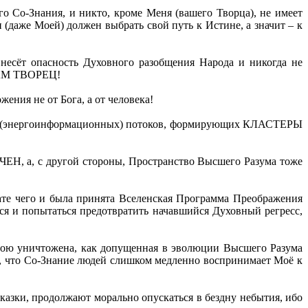
 Со-Знания, и никто, кроме Меня (вашего Творца), не имеет
даже Моей) должен выбрать свой путь к Истине, а значит – к
несёт опасность Духовного разобщения Народа и никогда не
САМ ТВОРЕЦ!
я не от Бога, а от человека!
ых (энергоинформационных) потоков, формирующих КЛАСТЕРЫ
ЕН, а, с другой стороны, Пространство Высшего Разума тоже
ате чего и была принята Вселенская Программа Преображения
 и попытаться предотвратить начавшийся Духовный регресс,
ною уничтожена, как допущенная в эволюции Высшего Разума
т, что Со-Знание людей слишком медленно воспринимает Моё к
азки, продолжают морально опускаться в бездну небытия, ибо