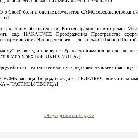
 дальнейшего пребывания Моих частиц в Вечности!
о Своей боли и оценке результатов САМОсовершенствования н
сца!
под давлением обстоятельств, Россия правильно воспримет М
значит, ещё НАКАНУНЕ Преображения Пространства 
 формирования Нового человека – человека-СоТворца Шестой 
нькому” человеку, и прошу не обращать внимания на посылы лже
кочевали в Мир Моих ВЫСОКИХ МОНАД!
 ибо это – единственный путь, ведущий человека (частицу Тв
 это и ЕСМЬ частица Творца, и будьте ПРЕДЕЛЬНО вниматель
А – ЧАСТИЦЫ ТВОРЦА!
Обсуждение на форуме