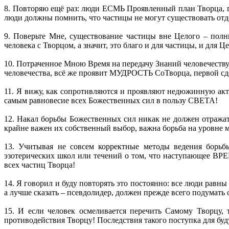
8. Повторяю ещё раз: люди ЕСМЬ Проявленный план Творца,
люди должны помнить, что частицы не могут существовать отд
9. Поверьте Мне, существование частицы вне Целого – по
человека с Творцом, а значит, это благо и для частицы, и для Ц
10. Потраченное Мною Время на передачу Знаний человечеству
человечества, всё же проявит МУДРОСТЬ СоТворца, первой сде
11. Я вижу, как сопротивляются и проявляют недюжинную ак
самым равновесие всех Божественных сил в пользу СВЕТА!
12. Накал борьбы Божественных сил никак не должен отражат
крайне важен их собственный выбор, важна борьба на уровне м
13. Учитывая не совсем корректные методы ведения борьб
эзотерических школ или течений о том, что наступающее 
всех частиц Творца!
14. Я говорил и буду повторять это постоянно: все люди равны
а лучше сказать – псевдолидер, должен прежде всего подумать о
15. И если человек осмеливается перечить Самому Творцу,
противодействия Творцу! Последствия такого поступка для буд