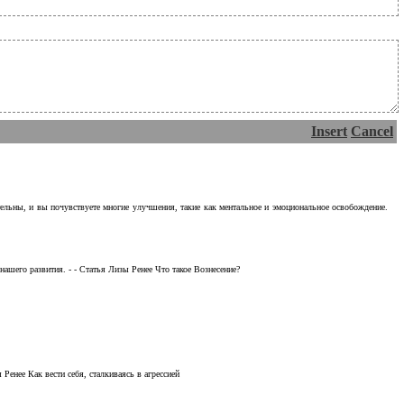
Insert
Cancel
тельны, и вы почувствуете многие улучшения, такие как ментальное и эмоциональное освобождение.
ашего развития. - - Статья Лизы Ренее Что такое Вознесение?
Ренее Как вести себя, сталкиваясь в агрессией