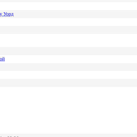
у Уорд
ной