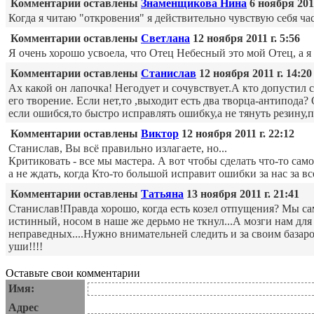
Комментарии оставлены
Знаменщикова Нина
6 ноября 2011
Когда я читаю "откровения" я действительно чувствую себя 
Комментарии оставлены
Светлана
12 ноября 2011 г. 5:56
Я очень хорошо усвоела, что Отец Небесный это мой Отец, а я 
Комментарии оставлены
Станислав
12 ноября 2011 г. 14:20
Ах какой он лапочка! Негодует и сочувствует.А кто допустил 
его творение. Если нет,то ,выходит есть два творца-антипода
если ошибся,то быстро исправлять ошибку,а не тянуть резину,п
Комментарии оставлены
Виктор
12 ноября 2011 г. 22:12
Станислав, Вы всё правильно излагаете, но...
Критиковать - все мы мастера. А вот чтобы сделать что-то сам
а не ждать, когда Кто-то большой исправит ошибки за нас за все
Комментарии оставлены
Татьяна
13 ноября 2011 г. 21:41
Станислав!Правда хорошо, когда есть козел отпущения? Мы са
истинный, носом в наше же дерьмо не ткнул...А мозги нам для
неправедных....Нужно внимательней следить и за своим базаром
уши!!!!
Оставьте свои комментарии
Имя:
Адрес