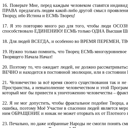
16. Поверьте Мне, перед каждым человеком ставятся индиви
ПРАВА предлагать людям какой-либо другой смысл проявления
Творцу, ибо Истина и ЕСМЬ Творец!
17. Я это повторяю много раз для того, чтобы люди ОСОЗН
способствовало ЕДИНЕНИЮ! ЕСМЬ только ОДНА Высшая Школ
18. Для людей ВСЕГДА, и особенно во ВРЕМЯ ПЕРЕМЕН, ТВОР
19. Нужно только помнить, что Творец ЕСМЬ многоуровнево
Творящего Начала Начал!
20. Поэтому то, что ожидает людей, не должно рассматрива
ВЕЧНО и находится в постоянной эволюции, или в состо
21. Человечество за всё время своего существования так и
Пространства, а невыполнение человечеством и этой Прогр
который мог бы привести к уничтожению человечества – фрак
22. Я не мог допустить, чтобы фрактальное подобие Творц
ошибка, поэтому Моё Участие в спасении людей является мер
ним ОБРАЩЕНИЕ и никак не может оторвать их от Плотного пл
23. Печально, но даже избранные Народы не смогли понять с