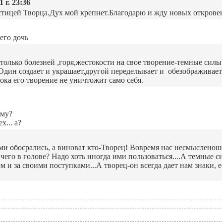
 г. 23:36
частицей Творца.Дух мой крепнет.Благодарю и жду новых откро
его дочь
столько болезней ,горя,жестокости на свое творение-темные силы
? Один создает и украшает,другой переделывает и обезображивае
ока его творение не уничтожит само себя.
ому?
х... а?
ми обосрались, а виноват кто-Творец! Вовремя нас несмысленош
 чего в голове? Надо хоть иногда ими пользоваться....А темные
 и за своими поступками...А творец-он всегда дает нам знаки, е