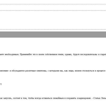
аете необходимым. Применяйте это в своем собственном темпе, однако, будьте последовательны и стара
несения» и обсуждаются различные симптомы, с которыми мы, как люди, можем столкнуться в процессе н
7?
с запугать, состоит в том, чтобы всегда оставаться спокойным и сохранять хладнокровие. - Статья Лизы 