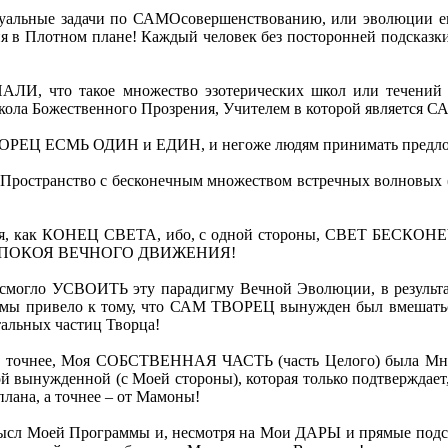
дуальные задачи по САМОсовершенствованию, или эволюции его
 в Плотном плане! Каждый человек без посторонней подсказки (
АЛИ, что такое множество эзотерических школ или течений 
а Божественного Прозрения, Учителем в которой является 
ЕЦ ЕСМЬ ОДИН и ЕДИН, и негоже людям принимать предложени
е Пространство с бесконечным множеством встречных волнов
ться, как КОНЕЦ СВЕТА, ибо, с одной стороны, СВЕТ БЕСКОНЕЧ
янии ПОКОЯ ВЕЧНОГО ДВИЖЕНИЯ!
 не смогло УСВОИТЬ эту парадигму Вечной Эволюции, в результ
аммы привело к тому, что САМ ТВОРЕЦ вынужден был вмешаться
тальных частиц Творца!
а, а точнее, Моя СОБСТВЕННАЯ ЧАСТЬ (часть Целого) была М
ой вынужденной (с Моей стороны), которая только подтверждае
ана, а точнее – от Мамоны!
мысл Моей Программы и, несмотря на Мои ДАРЫ и прямые подск