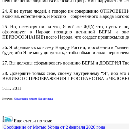
невыполнение людьми Вселенской Программы нарушает смысл
24. Я не пугаю людей, а говорю им совершенно ОТКРОВЕННО 
включая, естественно, и Россию – современного Народа-Богоно
25. Но, несмотря ни на что, Я всё же ЖДУ, что, пусть и 
сформирует в Народе позицию истинной ВЕРЫ, а 
ПЕРВОСОЗНАНИЕ) всего Народа, что создаст предпосылки для
26. Я обращаюсь ко всему Народу России, и особенно к “мале
будет, ибо Я не могу допустить, чтобы обман и ложь пере
27. Вы должны сформировать позицию ВЕРЫ и ДОВЕРИЯ Творцу,
28. Доверяйте только себе, своему внутреннему “Я”, ибо
ВЕЛИКОГО ПРЕОБРАЖЕНИЯ ПРОСТРАНСТВА и ЧЕЛОВЕК
5.11. 2011
Источик:
Откровение людям Нового века
Еще статьи по теме
Сообщение от Мэтью Уорда от 2 февраля 2026 года