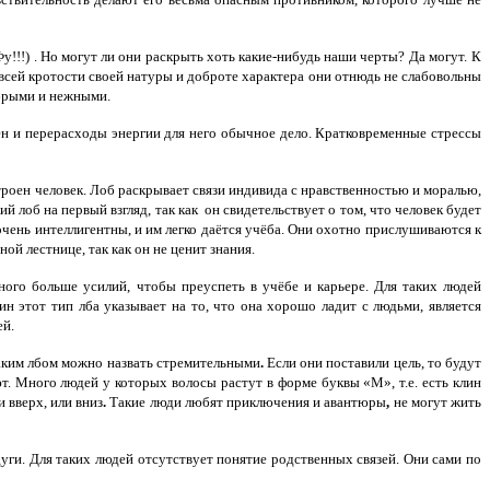
!!!) . Но могут ли они раскрыть хоть какие-нибудь наши черты? Да могут.
К
сей кротости своей натуры и доброте характера они отнюдь не слабовольны
обрыми и нежными.
ен и перерасходы энергии для него обычное дело. Кратковременные стрессы
троен человек. Лоб раскрывает связи индивида с нравственностью и моралью,
й лоб на первый взгляд
, так как он свидетельствует о том, что человек будет
очень интеллигентны
, и им легко даётся учёба. Они охотно прислушиваются к
ой лестнице, так как он не ценит знания.
ного больше
усилий
, чтобы преуспеть в учёбе и карьере. Для таких людей
ин
этот тип лба указывает на то, что она хорошо ладит с людьми, является
ей.
аким лбом можно назвать
стремительными
.
Если они поставили цель, то будут
т.
Много людей у которых волосы растут
в форме буквы «М»
, т.е. есть клин
 вверх, или вниз
.
Такие люди любят
приключения и авантюры
,
не могут жить
дуги. Для таких людей отсутствует понятие родственных связей. Они
сами по