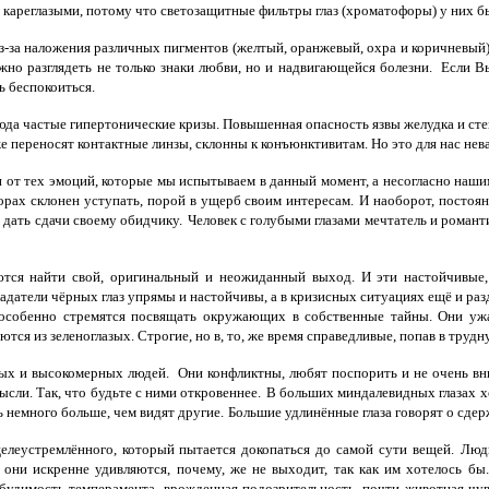
и кареглазыми, потому что светозащитные фильтры глаз (хроматофоры) у них б
из-за наложения различных пигментов (желтый, оранжевый, охра и коричневый)
жно разглядеть не только знаки любви, но и надвигающейся болезни. Если В
ь беспокоиться.
да частые гипертонические кризы. Повышенная опасность язвы желудка и сте
же переносят контактные линзы, склонны к конъюнктивитам. Но это для нас не
ти от тех эмоций, которые мы испытываем в данный момент, а несогласно наш
порах склонен уступать, порой в ущерб своим интересам.
И наоборот, постоян
и дать сдачи своему обидчику.
Человек с голубыми глазами мечтатель и романт
тся найти свой, оригинальный и неожиданный выход. И эти настойчивые,
адатели чёрных глаз упрямы и настойчивы, а в кризисных ситуациях ещё и ра
особенно стремятся посвящать окружающих в собственные тайны. Они ужас
ся из зеленоглазых. Строгие, но в, то, же время справедливые, попав в трудн
нных и высокомерных людей. Они конфликтны, любят поспорить и не очень 
сли. Так, что будьте с ними откровеннее.
В больших миндалевидных глазах х
ь немного больше, чем видят другие.
Большие удлинённые глаза говорят о сдер
целеустремлённого, который пытается докопаться до самой сути вещей.
Люди
х они искренне удивляются, почему, же не выходит, так как им хотелось бы.
будимость темперамента, врожденная подозрительность, почти животная чув