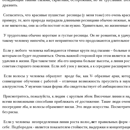
дразнить.
Согласитесь, что красивые пушистые ресницы (у меня тоже) это очень краси
примеру, те, кого природа наградила длинными ресницами обычно нежные, 
и не мягкотелы, они за себя постоят если нужно. Удивительно, но жизненны
У трудоголика обычно короткие и густые ресницы. Он не романтик, в удач
такому человеку нипочём, а вот неприятности что продолжаются длительное 
Если у любого человека наблюдаются тёмные круги под глазами – больные по
которым он будет подчиняться. Очень важной стороной при этом является лин
удачлив в жизни. При таком типе лба его
ширина больше высоты
, а линия р
советам старшего поколения.
Если
лоб узок у висков, а к середине расширяет
Если волосы у человека
образуют вроде бы, как V- образные арки
, кот
совмещение обучения с работой – отличная возможность преуспеть в наук
альтруистом
.
У мужчин
такая форма лба свидетельствует об амбициозности 
Присмотритесь, пожалуйста, к людям с круглым лбом. Височные линии и на
всеми возможными способами приближать её достижение. Такие люди оче
посередине лба, и волосы обрамляют виски. Это
люди искусства.
Посмотрите
без риска.
Если у человека
неопределенная линия роста вол
ос
, н
ет правильных форм –
себе
.
Подбородок - является показателем стойкости, выдержки и концентраци