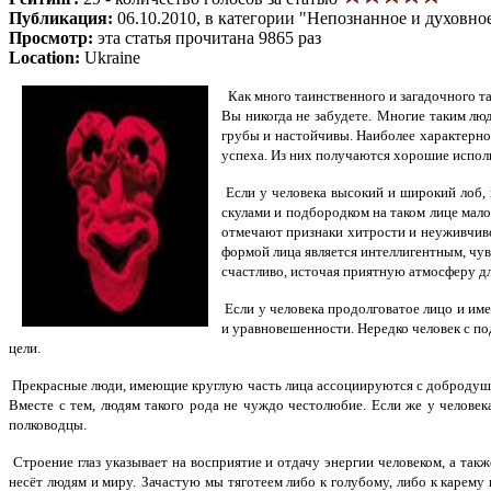
Публикация:
06.10.2010, в категории "Непознанное и духовно
Просмотр:
эта статья прочитана 9865 раз
Location:
Ukraine
Как много таинственного и загадочного та
Вы никогда не забудете.
Многие таким люд
грубы и настойчивы. Наиболее характерн
успеха. Из них получаются хорошие испол
Если у человека высокий и широкий лоб, 
скулами и подбородком на таком лице мало
отмечают признаки хитрости и неуживчиво
формой лица является интеллигентным, чу
счастливо, источая приятную атмосферу 
Если у человека продолговатое лицо и
име
и уравновешенности. Нередко человек с п
цели.
Прекрасные люди, имеющие круглую часть лица ассоциируются с добродуши
Вместе с тем, людям такого рода не чуждо честолюбие. Если же у челове
полководцы.
Строение глаз указывает на восприятие и отдачу энергии человеком, а та
несёт людям и миру.
Зачастую мы тяготеем либо к голубому, либо к карему 