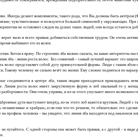
во. Иногда делают комплименты, такого рода, что Вы должны быть актёром (Фу
мягкие, чувствительные и пользуются большой симпатией у окружающих. При в
е перипетии не оставляют следов на душах таких людей, они всегда остаются д
у верит мало и всего привык добиваться собственным трудом. Он очень актив
время выбивают его из колеи.
чки. Бегом к врачу.
По строению лба можно сказать, на какие авторитеты нас
ия лба - линия роста волос.
Без сомнений –
самый лучший вариант это широки
оста волос представляет собой дугу прямоугольной формы.
Люди с таким лбом
ся
.
Такому человеку
не сильно везёт по жизни
. Ему сложно подняться по карьерн
орые соединяются в центре лба, таким людям приходиться прикладывать
нем
е.
Линия роста волос имеет
закругленную форму
и лоб овальный
то у женщ
и разборчивости. Они очень упрямы, и из-за этого упускают много возможност
дбровные дуги выступают вперёд, из-за этого
лоб
кажется круглым
.
Людей с т
нь
независимые и храбрые
,
если они что-то решили, то обязательно это сделаю
 на профиль человека – вы увидите, что линия лба находится
под наклоном или
 не пугайтесь. С одной стороны она может быть прямая, а с другой – в виде 
и.