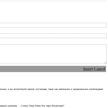
Insert
Cancel
тельны, и вы почувствуете многие улучшения, такие как ментальное и эмоциональное освобождение.
ашего развития. - - Статья Лизы Ренее Что такое Вознесение?