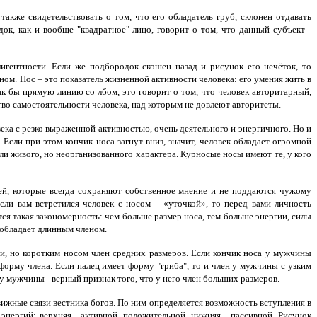
акже свидетельствовать о том, что его обладатель груб, склонен отдавать
ок, как и вообще "квадратное" лицо, говорит о том, что данный субъект -
игентности. Если же подбородок скошен назад и рисунок его нечёток, то
ном.
Нос – это показатель жизненной активности человека: его умения жить в
ак бы прямую линию со лбом, это говорит о том, что человек авторитарный,
тво самостоятельности человека, над которым не довлеют авторитеты.
века с резко выраженной активностью, очень деятельного и энергичного. Но и
Если при этом кончик носа загнут вниз, значит, человек обладает огромной
ли живого, но неорганизованного характера. Курносые носы имеют те, у кого
ей, которые всегда сохраняют собственное мнение и не поддаются чужому
ли вам встретился человек с носом – «уточкой», то перед вами личность
я такая закономерность: чем больше размер носа, тем больше энергии, силы
 обладает длинным членом.
, но коротким носом член средних размеров. Если кончик носа у мужчины
орму члена. Если палец имеет форму "гриба", то и член у мужчины с узким
у мужчины - верный признак того, что у него член больших размеров.
вижные связи вестника богов. По ним определяется возможность вступления в
нергий: верхняя - активной, положительной, нижняя - пассивной. Рисунок