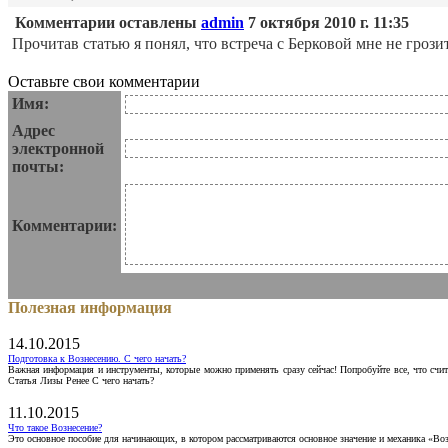
Комментарии оставлены
admin
7 октября 2010 г. 11:35
Прочитав статью я понял, что встреча с Берковой мне не грозит
Оставьте свои комментарии
Имя:
Адрес
электронной
почты:
Комментарии:
Полезная информация
14.10.2015
Подготовка к Вознесению. С чего начать?
Важная информация и инструменты, которые можно применять сразу сейчас! Попробуйте все, что счит
Статья Лизы Ренее С чего начать?
11.10.2015
Что такое Вознесение?
Это основное пособие для начинающих, в котором рассматриваются основное значение и механика «Воз