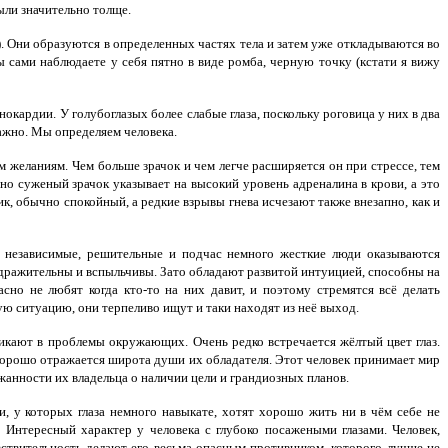
ыли значительно толще.
. Они образуются в определенных частях тела и затем уже откладываются во
ы сами наблюдаете у себя пятно в виде ромба, черную точку (кстати я вижу
нокардии.
У голубоглазых более слабые глаза, поскольку роговица у них в два
важно. Мы определяем человека.
им желаниям.
Чем больше зрачок и чем легче расширяется он при стрессе, тем
но суженый зрачок указывает на высокий уровень адреналина в крови, а это
ик, обычно спокойный, а редкие взрывы гнева исчезают также внезапно, как и
 независимые, решительные и подчас немного жесткие люди оказываются
здражительны и вспыльчивы. Зато обладают развитой интуицией, способны на
но не любят когда кто-то на них давит, и поэтому стремятся всё делать
ую ситуацию, они терпеливо ищут и таки находят из неё выход.
вникают в проблемы окружающих.
Очень редко встречается жёлтый цвет глаз.
орошо отражается широта души их обладателя. Этот человек принимает мир
жанности их владельца о наличии цели и грандиозных планов.
, у которых глаза немного навыкате, хотят хорошо жить ни в чём себе не
Интересный характер у человека с глубоко посажеными глазами. Человек,
ствительность делают его весьма опасным противником, которого лучше не