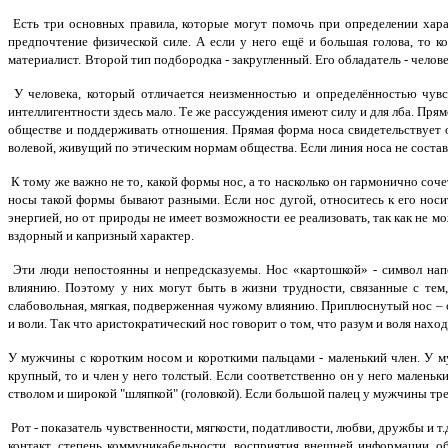
Есть три основных правила, которые могут помочь при определении хара
предпочтение физической силе. А если у него ещё и большая голова, то к
материалист.
Второй тип подбородка - закругленный. Его обладатель - челов
У человека, который отличается неизменностью и определённостью чувс
интеллигентности здесь мало.
Те же рассуждения имеют силу и для лба. Прям
обществе и поддерживать отношения. Прямая форма носа свидетельствует о 
волевой, живущий по этическим нормам общества. Если линия носа не состав
К тому же важно не то, какой формы нос, а то насколько он гармонично соч
носы такой формы бывают разными. Если нос дугой, относитесь к его носит
энергией, но от природы не имеет возможности ее реализовать, так как не 
вздорный и капризный характер.
Эти люди непостоянны и непредсказуемы. Нос «картошкой» - символ напо
влиянию. Поэтому у них могут быть в жизни трудности, связанные с тем
слабовольная, мягкая, подверженная чужому влиянию. Приплюснутый нос – с
и воли. Так что аристократический нос говорит о том, что разум и воля наход
У мужчины с коротким носом и короткими пальцами - маленький член. У 
крупный, то и член у него толстый. Если соответственно он у него маленький
стволом и широкой "шляпкой" (головкой). Если большой палец у мужчины треу
Рот - показатель чувственности, мягкости, податливости, любви, дружбы и 
контакт, степень коммуникабельности, восприятия внешней информации, о