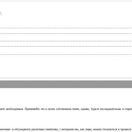
.
аете необходимым. Применяйте это в своем собственном темпе, однако, будьте последовательны и стара
несения» и обсуждаются различные симптомы, с которыми мы, как люди, можем столкнуться в процессе н