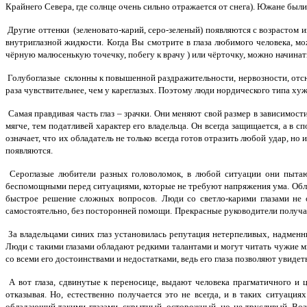
Крайнего Севера, где солнце очень сильно отражается от снега). Южане был
Другие оттенки (зеленовато-карий, серо-зеленый) появляются с возрастом 
внутриглазной жидкости.
Когда Вы смотрите в глаза любимого человека, мо
чёрную малюсенькую точечку, побегу к врачу ) или чёрточку, можно начинат
Голубоглазые склонны к повышенной раздражительности, нервозности, отсю
раза чувствительнее, чем у кареглазых. Поэтому люди нордического типа ху
Самая правдивая часть глаз – зрачки. Они меняют свой размер в зависимос
мягче, тем податливей характер его владельца. Он всегда защищается, а в с
означает, что их обладатель не только всегда готов отразить любой удар, но 
появляются.
Сероглазые любители разных головоломок, в любой ситуации они пытаю
беспомощными перед ситуациями, которые не требуют напряжения ума.
Обл
быстрое решение сложных вопросов.
Люди со светло-карими глазами не 
самостоятельно, без посторонней помощи.
Прекрасные руководители получают
За владельцами синих глаз установилась репутация нетерпеливых, надме
Люди с такими глазами обладают редкими талантами и могут читать чужие мы
со всеми его достоинствами и недостатками, ведь его глаза позволяют увидет
А вот глаза, сдвинутые к переносице, выдают человека прагматичного и 
отказывая. Но, естественно получается это не всегда, и в таких ситуация
обладающий такими глазами, скрытный, осторожный, но не трусливый. Воз