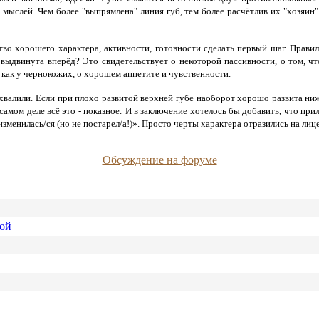
 мыслей. Чем более "выпрямлена" линия губ, тем более расчётлив их "хозяи
тво хорошего характера, активности, готовности сделать первый шаг. Прави
о выдвинута вперёд? Это свидетельствует о некоторой пассивности, о том, ч
 как у чернокожих, о хорошем аппетите и чувственности.
хвалили. Если при плохо развитой верхней губе наоборот хорошо развита ниж
амом деле всё это - показное.
И в заключение хотелось бы добавить, что прил
менилась/ся (но не постарел/а!)». Просто черты характера отразились на лице.
Обсуждение на форуме
ной