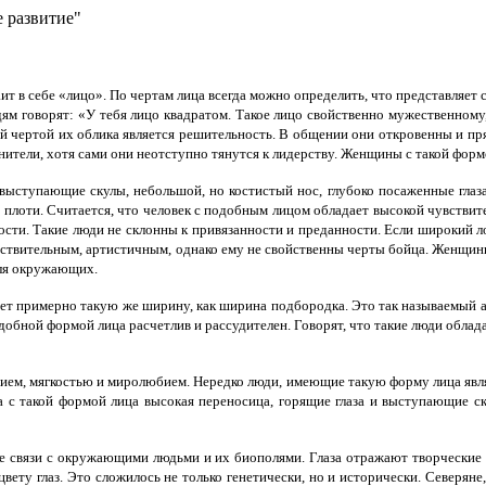
е развитие"
ит в себе «лицо». По чертам лица всегда можно определить, что представляет 
ям говорят: «У тебя лицо квадратом. Такое лицо свойственно мужественному,
ой чертой их облика является решительность. В общении они откровенны и 
нители, хотя сами они неотступно тянутся к лидерству. Женщины с такой фор
выступающие скулы, небольшой, но костистый нос, глубоко посаженные глаз
 плоти. Считается, что человек с подобным лицом обладает высокой чувствит
сти. Такие люди не склонны к привязанности и преданности. Если широкий л
вствительным, артистичным, однако ему не свойственны черты бойца. Женщи
для окружающих.
ет примерно такую же ширину, как ширина подбородка. Это так называемый а
одобной формой лица расчетлив и рассудителен. Говорят, что такие люди обл
ем, мягкостью и миролюбием. Нередко люди, имеющие такую форму лица являю
ка с такой формой лица высокая переносица, горящие глаза и выступающие с
кже связи с окружающими людьми и их биополями. Глаза отражают творческие 
цвету глаз. Это сложилось не только генетически, но и исторически. Северя