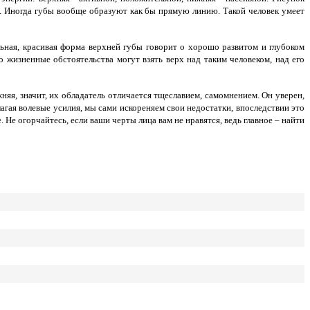
н". Иногда губы вообще образуют как бы прямую линию. Такой человек умеет
льная, красивая форма верхней губы говорит о хорошо развитом и глубоком
то жизненные обстоятельства могут взять верх над таким человеком, над его
няя, значит, их обладатель отличается тщеславием, самомнением. Он уверен,
агая волевые усилия, мы сами искореняем свои недостатки, впоследствии это
 Не огорчайтесь, если ваши черты лица вам не нравятся, ведь главное – найти