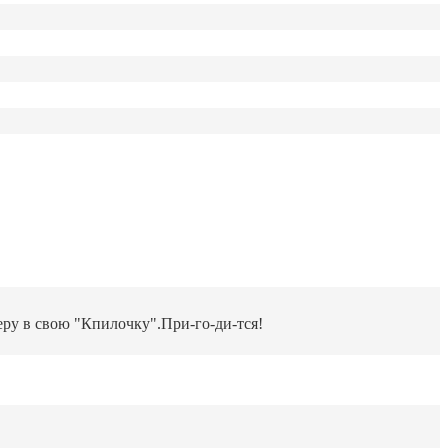
беру в свою "Кпилочку".При-го-ди-тся!