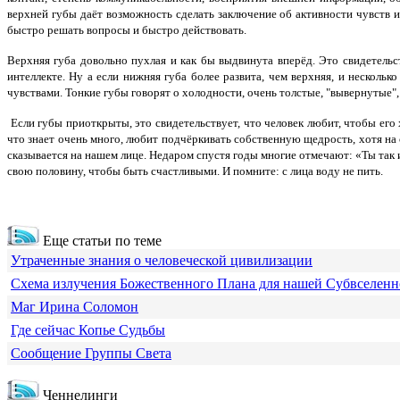
верхней губы даёт возможность сделать заключение об активности чувств и
быстро решать вопросы и быстро действовать.
Верхняя губа довольно пухлая и как бы выдвинута вперёд. Это свидетельс
интеллекте. Ну а если нижняя губа более развита, чем верхняя, и нескольк
чувствами. Тонкие губы говорят о холодности, очень толстые, "вывернутые",
Если губы приоткрыты, это свидетельствует, что человек любит, чтобы его 
что знает очень много, любит подчёркивать собственную щедрость, хотя на с
сказывается на нашем лице. Недаром спустя годы многие отмечают: «Ты так из
свою половину, чтобы быть счастливыми. И помните: с лица воду не пить.
Еще статьи по теме
Утраченные знания о человеческой цивилизации
Схема излучения Божественного Плана для нашей Субвселен
Маг Ирина Соломон
Где сейчас Копье Судьбы
Сообщение Группы Света
Ченнелинги