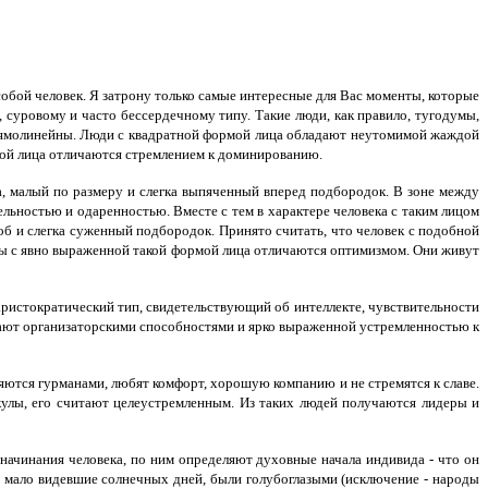
собой человек. Я затрону только самые интересные для Вас моменты, которые
 суровому и часто бессердечному типу. Такие люди, как правило, тугодумы,
прямолинейны. Люди с квадратной формой лица обладают неутомимой жаждой
мой лица отличаются стремлением к доминированию.
а, малый по размеру и слегка выпяченный вперед подбородок. В зоне между
ельностью и одаренностью. Вместе с тем в характере человека с таким лицом
об и слегка суженный подбородок. Принято считать, что человек с подобной
ны с явно выраженной такой формой лица отличаются оптимизмом. Они живут
ристократический тип, свидетельствующий об интеллекте, чувствительности
адают организаторскими способностями и ярко выраженной устремленностью к
тся гурманами, любят комфорт, хорошую компанию и не стремятся к славе.
кулы, его считают целеустремленным. Из таких людей получаются лидеры и
начинания человека, по ним определяют духовные начала индивида - что он
не, мало видевшие солнечных дней, были голубоглазыми (исключение - народы