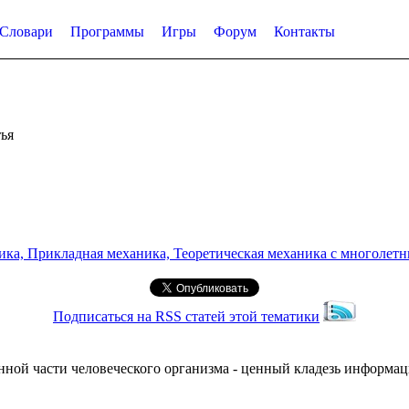
Словари
Программы
Игры
Форум
Контакты
ья
а, Прикладная механика, Теоретическая механика с многолетним
Подписаться на RSS статей этой тематики
енной части человеческого организма - ценный кладезь информа