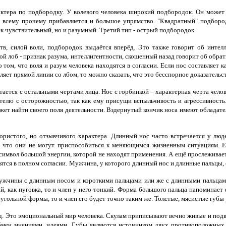
ктера по подбородку. У волевого человека
широкий
подбородок. Он может т
о всему прочему прибавляется и большое упрямство. "Квадратный" подбород
ек чувствительный, но и разумный. Третий тип - острый подбородок.
тв, силой воли, подбородок выдаётся вперёд. Это также говорит об интелл
ой лоб - признак разума, интеллигентности, скошенный назад говорит об обрат
том, что воля и разум человека находятся в согласии. Если нос составляет к
ляет прямой линии со лбом, то можно сказать, что это бесспорное доказательс
етается с остальными чертами лица. Нос с горбинкой – характерная черта чело
елю с осторожностью, так как ему присущи вспыльчивость и агрессивность. 
может найти своего поля деятельности. Вздернутый кончик носа имеют обладате
ристого, но отзывчивого характера. Длинный нос часто встречается у люд
, что они не могут приспособиться к меняющимся жизненным ситуациям. Ес
имвол большой энергии, которой не находят применения. А ещё прослеживаетс
ятся в полном согласии.
Мужчина, у которого длинный нос и длинные пальцы,
мужчины с длинным носом и короткими пальцами или же с длинными пальцами
, как пуговка, то и член у него тонкий.
Форма большого пальца напоминает ф
гольной формы, то и член его будет точно таким же. Толстые, мясистые губы 
т.д. Это эмоциональный мир человека. Скулам приписывают вечно живые и под
бмен мнениями, идеями.
Губы являются источником двух противоположных э