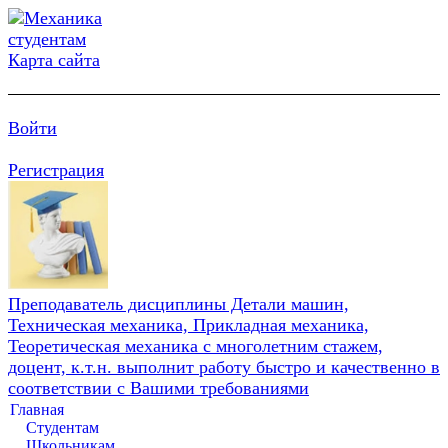
Карта сайта
Войти
Регистрация
Преподаватель дисциплины Детали машин,
Техническая механика, Прикладная механика,
Теоретическая механика с многолетним стажем,
доцент, к.т.н. выполнит работу быстро и качественно в
соответствии с Вашими требованиями
Главная
Студентам
Школьникам