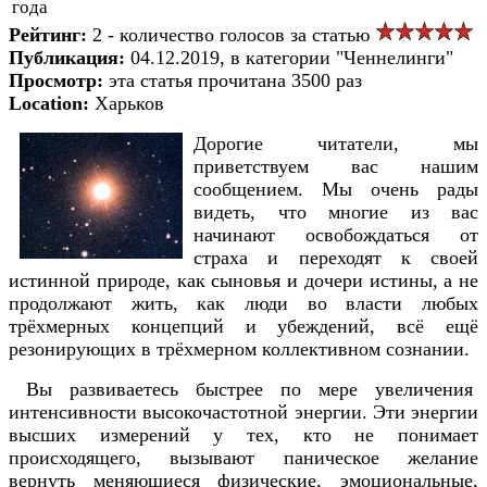
года
Рейтинг:
2 - количество голосов за статью
Публикация:
04.12.2019, в категории "Ченнелинги"
Просмотр:
эта статья прочитана 3500 раз
Location:
Харьков
Дорогие читатели, мы
приветствуем вас нашим
сообщением. Мы очень рады
видеть, что многие из вас
начинают освобождаться от
страха и переходят к своей
истинной природе, как сыновья и дочери истины, а не
продолжают жить, как люди во власти любых
трёхмерных концепций и убеждений, всё ещё
резонирующих в трёхмерном коллективном сознании.
Вы развиваетесь быстрее по мере увеличения
интенсивности высокочастотной энергии. Эти энергии
высших измерений у тех, кто не понимает
происходящего, вызывают паническое желание
вернуть меняющиеся физические, эмоциональные,