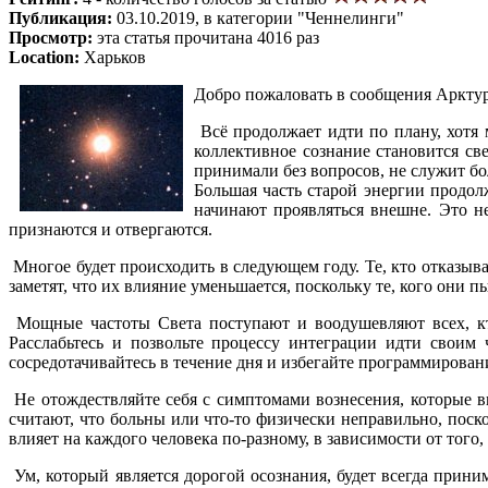
Публикация:
03.10.2019, в категории "Ченнелинги"
Просмотр:
эта статья прочитана 4016 раз
Location:
Харьков
Добро пожаловать в сообщения Аркту
Всё продолжает идти по плану, хотя 
коллективное сознание становится св
принимали без вопросов, не служит бо
Большая часть старой энергии продол
начинают проявляться внешне. Это не
признаются и отвергаются.
Многое будет происходить в следующем году. Те, кто отказыв
заметят, что их влияние уменьшается, поскольку те, кого они 
Мощные частоты Света поступают и воодушевляют всех, кт
Расслабьтесь и позвольте процессу интеграции идти своим 
сосредотачивайтесь в течение дня и избегайте программирования 
Не отождествляйте себя с симптомами вознесения, которые в
считают, что больны или что-то физически неправильно, поск
влияет на каждого человека по-разному, в зависимости от того,
Ум, который является дорогой осознания, будет всегда приним