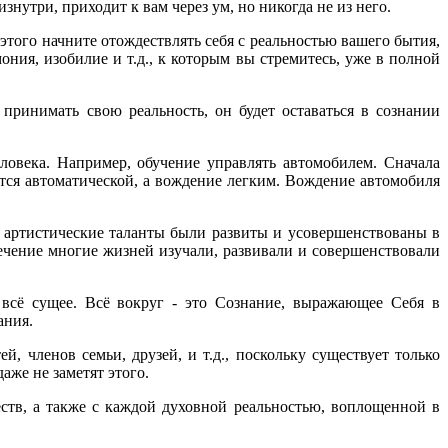
нутри, приходит к вам через ум, но никогда не из него.
этого начните отождествлять себя с реальностью вашего бытия,
ония, изобилие и т.д., к которым вы стремитесь, уже в полной
принимать свою реальность, он будет оставаться в сознании
овека. Например, обучение управлять автомобилем. Сначала
тся автоматической, а вождение легким. Вождение автомобиля
 артистические таланты были развиты и усовершенствованы в
ечение многие жизней изучали, развивали и совершенствовали
 всё сущее. Всё вокруг - это Сознание, выражающее Себя в
ания.
, членов семьи, друзей, и т.д., поскольку существует только
же не заметят этого.
тв, а также с каждой духовной реальностью, воплощенной в