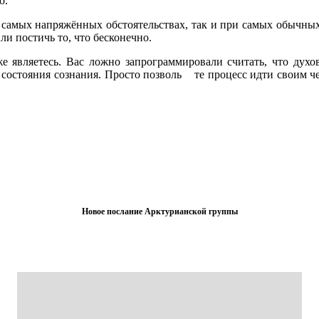
о.
самых напряжённых обстоятельствах, так и при самых обычных. 
и постичь то, что бесконечно.
уже являетесь. Вас ложно запрограммировали считать, что дух
 состояния сознания. Просто позволь те процесс идти своим чер
Новое послание Арктурианской группы