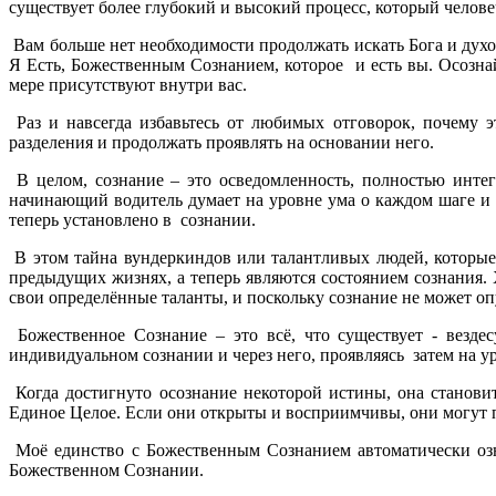
существует более глубокий и высокий процесс, который человеч
Вам больше нет необходимости продолжать искать Бога и духов
Я Есть, Божественным Сознанием, которое и есть вы. Осознайт
мере присутствуют внутри вас.
Раз и навсегда избавьтесь от любимых отговорок, почему э
разделения и продолжать проявлять на основании него.
В целом, сознание – это осведомленность, полностью инте
начинающий водитель думает на уровне ума о каждом шаге и 
теперь установлено в сознании.
В этом тайна вундеркиндов или талантливых людей, которые
предыдущих жизнях, а теперь являются состоянием сознания.
свои определённые таланты, и поскольку сознание не может оп
Божественное Сознание – это всё, что существует - везде
индивидуальном сознании и через него, проявляясь затем на у
Когда достигнуто осознание некоторой истины, она становитс
Единое Целое. Если они открыты и восприимчивы, они могут п
Моё единство с Божественным Сознанием автоматически озн
Божественном Сознании.