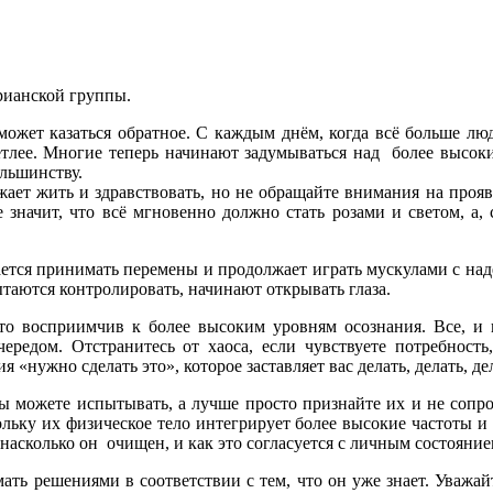
рианской группы.
может казаться обратное. С каждым днём, когда всё больше лю
етлее. Многие теперь начинают задумываться над более высоки
льшинству.
жает жить и здравствовать, но не обращайте внимания на проя
 значит, что всё мгновенно должно стать розами и светом, а, 
ается принимать перемены и продолжает играть мускулами с над
пытаются контролировать, начинают открывать глаза.
о восприимчив к более высоким уровням осознания. Все, 
чередом. Отстранитесь от хаоса, если чувствуете потребност
«нужно сделать это», которое заставляет вас делать, делать, дел
ы можете испытывать, а лучше просто признайте их и не сопро
ольку их физическое тело интегрирует более высокие частоты 
 насколько он очищен, и как это согласуется с личным состояние
ать решениями в соответствии с тем, что он уже знает. Уважай