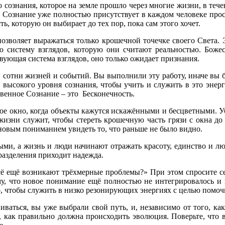
 сознания, которое на земле прошло через многие жизни, в тече
Сознание уже полностью присутствует в каждом человеке просто 
 которую он выбирает до тех пор, пока сам этого хочет.
озволяет выражаться только крошечной точечке своего Света. 
ую систему взглядов, которую они считают реальностью. Бож
твующая система взглядов, оно только ожидает признания.
сотни жизней и событий. Вы выполнили эту работу, иначе вы б
 высокого уровня сознания, чтобы учить и служить в это энерг
твенное Сознание – это Бесконечность.
ое окно, когда объекты кажутся искажёнными и бесцветными. 
изни служит, чтобы стереть крошечную часть грязи с окна до 
новым пониманием увидеть то, что раньше не было видно.
ными, а жизнь и люди начинают отражать красоту, единство и 
разделения приходит надежда.
ё ещё возникают трёхмерные проблемы?» При этом спросите себя
ому, что новое понимание ещё полностью не интегрировалось и 
, чтобы служить в низко резонирующих энергиях с целью помочь
иваться, вы уже выбрали свой путь, и, независимо от того, как
, как правильно должна происходить эволюция. Поверьте, что в