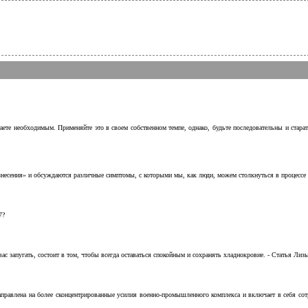
аете необходимым. Применяйте это в своем собственном темпе, однако, будьте последовательны и стара
несения» и обсуждаются различные симптомы, с которыми мы, как люди, можем столкнуться в процессе н
7?
с запугать, состоит в том, чтобы всегда оставаться спокойным и сохранять хладнокровие. - Статья Лизы 
аправлена на более сконцентрированные усилия военно-промышленного комплекса и включает в себя с