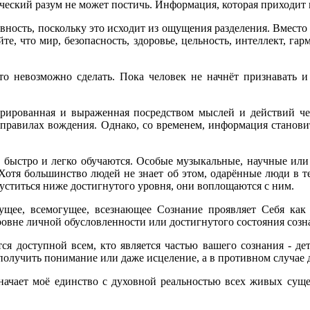
еский разум не может постичь. Информация, которая приходит из
ность, поскольку это исходит из ощущения разделения. Вместо 
е, что мир, безопасность, здоровье, цельность, интеллект, гарм
то невозможно сделать. Пока человек не начнёт признавать и 
грированная и выраженная посредством мыслей и действий чел
правилах вождения. Однако, со временем, информация станови
 быстро и легко обучаются. Особые музыкальные, научные или
 Хотя большинство людей не знает об этом, одарённые люди в т
уститься ниже достигнутого уровня, они воплощаются с ним.
сущее, всемогущее, всезнающее Сознание проявляет Себя как
ровне личной обусловленности или достигнутого состояния созн
я доступной всем, кто является частью вашего сознания - детей
олучить понимание или даже исцеление, а в противном случае да
ачает моё единство с духовной реальностью всех живых сущес