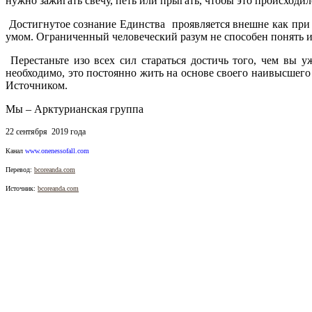
нужно зажигать свечу, петь или прыгать, чтобы это происходил
Достигнутое сознание Единства проявляется внешне как при 
умом. Ограниченный человеческий разум не способен понять ил
Перестаньте изо всех сил стараться достичь того, чем вы 
необходимо, это постоянно жить на основе своего наивысшего
Источником.
Мы – Арктурианская группа
22 сентября 2019 года
Канал
www.onenessofall.com
Перевод:
bcoreanda.com
Источник:
bcoreanda.com