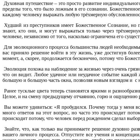
Духовная путешествие – это просто развитие индивидуального
пределы того, что было ложным в его сознании. Божественное 
каждому человеку выражать любую трёхмерную обусловленность,
Худший из преступников имеет Божественное Сознание, но п
знают, кто они, и могут выражаться только через трёхмерн
человеке, независимо от того, насколько ограничена его сущес
Для эволюционного процесса большинства людей необходимы 
вас приняло решение войти в эту жизнь, уже достигнув более
момент, а, скорее, продолжается бесконечно, потому что Божес
Эволюция похожа на наблюдение за жизнью через очень грязн
что он видит. Любое удачное или неудачное событие каждой ж
большую и большую часть окна, позволяя новым взглядом и с 
Ранее тусклые цвета теперь становятся яркими и разнообраз
Целое, и на смену предыдущему отчаянию, горю и ощущению 
Вы можете удивиться: «Я пробудился. Почему тогда у меня вс
много ответов на этот вопрос, но часто это происходит пот
происходит потому, что человек перед рождением сделал выбор
Знайте, что, как только вы принимаете решение духовно разв
вашего личного процесса. Отпустите все учения и концепции