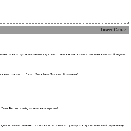
Insert
Cancel
тельны, и вы почувствуете многие улучшения, такие как ментальное и эмоциональное освобождение.
ашего развития. - - Статья Лизы Ренее Что такое Вознесение?
Ренее Как вести себя, сталкиваясь в агрессией
отрудничество вооруженных сил человечества и многих группировок других измерений, управляющих