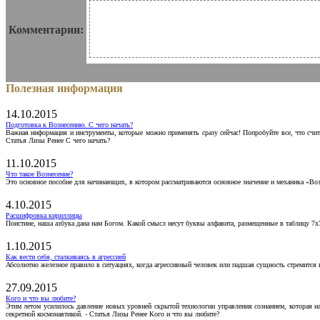
Комментарии:
Полезная информация
14.10.2015
Подготовка к Вознесению. С чего начать?
Важная информация и инструменты, которые можно применять сразу сейчас! Попробуйте все, что счит
Статья Лизы Ренее С чего начать?
11.10.2015
Что такое Вознесение?
Это основное пособие для начинающих, в котором рассматриваются основное значение и механика «Воз
4.10.2015
Расшифровка кириллицы
Поистине, наша азбука дана нам Богом. Какой смысл несут буквы алфавита, размещенные в таблицу 7х
1.10.2015
Как вести себя, сталкиваясь в агрессией
Абсолютно железное правило в ситуациях, когда агрессивный человек или падшая сущность стремится ва
27.09.2015
Кого и что вы любите?
Этим летом усилилось давление новых уровней скрытой технологии управления сознанием, которая н
секретной космонавтикой. - Статья Лизы Ренее Кого и что вы любите?