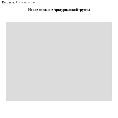
Источник:
bcoreanda.com
Новое послание Арктурианской группы